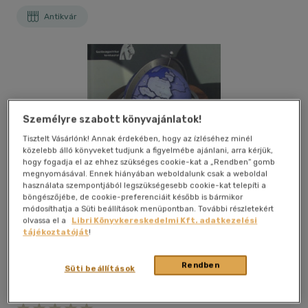
Antikvár
Személyre szabott könyvajánlatok!
Tisztelt Vásárlónk! Annak érdekében, hogy az ízléséhez minél
közelebb álló könyveket tudjunk a figyelmébe ajánlani, arra kérjük,
hogy fogadja el az ehhez szükséges cookie-kat a „Rendben” gomb
megnyomásával. Ennek hiányában weboldalunk csak a weboldal
használata szempontjából legszükségesebb cookie-kat telepíti a
böngészőjébe, de cookie-preferenciáit később is bármikor
módosíthatja a Süti beállítások menüpontban. További részletekért
olvassa el a
Libri Könyvkereskedelmi Kft. adatkezelési
tájékoztatóját
!
Rendben
Süti beállítások
Kívánságlistához adom
Megosztom