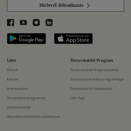
Hírlevél-feliratkozás
Libri a Facebookon
Libri a Youtube-on
Libri az Instagramon
Libri a LinkedInen
Libri applikáció Szerezd meg: Google P
Libri applikáció 
Libri
Törzsvásárlói Program
Rólunk
Törzsvásárlói Programunkról
Karrier
Törzsvásárlói Kártya egyenlege
Impresszum
Törzsvásárlói szabályzat
Társadalmi programok
Libri App
Adományozás
Akadálymentesítési nyilatkozat