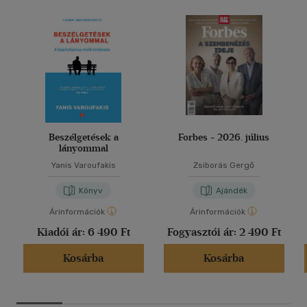
Beszélgetések a
Forbes - 2026. július
lányommal
Yanis Varoufakis
Zsiborás Gergő
Könyv
Ajándék
Árinformációk
Árinformációk
Kiadói ár:
6 490 Ft
Fogyasztói ár:
2 490 Ft
Kosárba
Kosárba