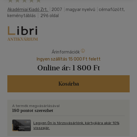
Akadémiai Kiadó Zrt.
|
2007
|
magyar nyelvű
|
cérnafűzött,
keménytáblás
|
296 oldal
Árinformációk
Ingyen szállítás 15 000 Ft felett
Online ár:
1 800 Ft
Kosárba
A termék megvásárlásával
180 pontot szerezhet
Legyen Ön is törzsvásárlónk, kártyájára akár 10%
visszajár.