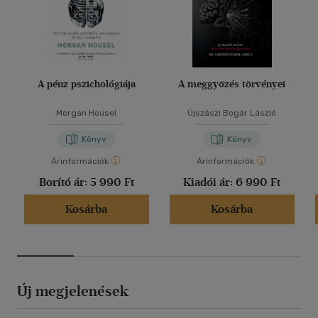
A pénz pszichológiája
A meggyőzés törvényei
Morgan Housel
Újszászi Bogár László
Könyv
Könyv
Árinformációk
Árinformációk
Borító ár:
5 990 Ft
Kiadói ár:
6 990 Ft
Kosárba
Kosárba
Új megjelenések