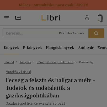
Kulacs / strandtáska most csak 1499 Ft!
Törzsvásárlói Kártya adatai
Részletes keresés
Könyvek
E-könyvek
Hangoskönyvek
Antikvár
Zene,
Főoldal
Könyvek
Pénz, gazdaság, üzleti élet
Gazdaság
Muraközy László
Fecseg a felszín és hallgat a mély
-
Tudatok és tudatalattik a
gazdaságpolitikában
Gazdaságpolitikai Kerekasztal sorozat