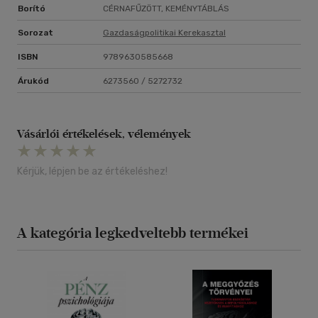
Borító
CÉRNAFŰZÖTT, KEMÉNYTÁBLÁS
Sorozat
Gazdaságpolitikai Kerekasztal
ISBN
9789630585668
Árukód
6273560 / 5272732
Vásárlói értékelések, vélemények
Kérjük, lépjen be az értékeléshez!
A kategória legkedveltebb termékei