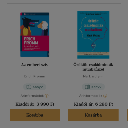
Az emberi szív
Örökölt családminták
munkafüzet
Erich Fromm
Mark Wolynn
Könyv
Könyv
Árinformációk
Árinformációk
Kiadói ár:
3 990 Ft
Kiadói ár:
6 290 Ft
Kosárba
Kosárba