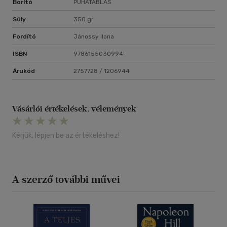
Borító
PUHATÁBLÁS
Súly
350 gr
Fordító
Jánossy Ilona
ISBN
9786155030994
Árukód
2757728 / 1206944
Vásárlói értékelések, vélemények
Kérjük, lépjen be az értékeléshez!
A szerző további művei