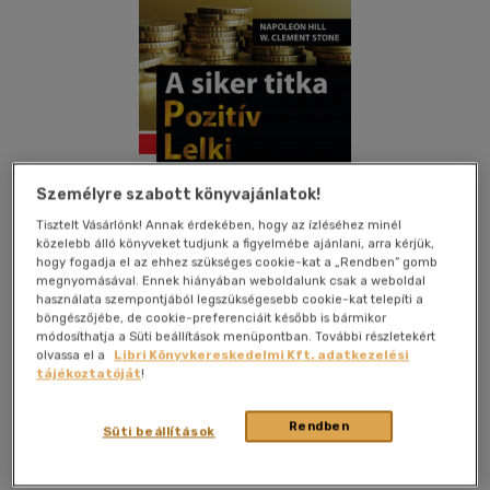
Személyre szabott könyvajánlatok!
Tisztelt Vásárlónk! Annak érdekében, hogy az ízléséhez minél
közelebb álló könyveket tudjunk a figyelmébe ajánlani, arra kérjük,
hogy fogadja el az ehhez szükséges cookie-kat a „Rendben” gomb
megnyomásával. Ennek hiányában weboldalunk csak a weboldal
használata szempontjából legszükségesebb cookie-kat telepíti a
böngészőjébe, de cookie-preferenciáit később is bármikor
módosíthatja a Süti beállítások menüpontban. További részletekért
olvassa el a
Libri Könyvkereskedelmi Kft. adatkezelési
tájékoztatóját
!
Kívánságlistához adom
Megosztom
Rendben
Süti beállítások
Bagolyvár Trade Kft
|
2022
|
magyar nyelvű
|
puhatáblás
|
288 oldal