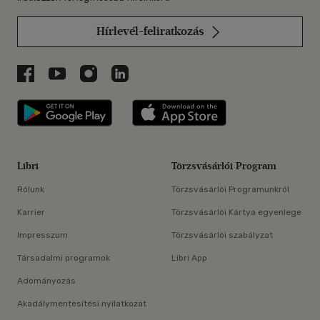
Hírlevél-feliratkozás
Libri a Facebookon
Libri a Youtube-on
Libri az Instagramon
Libri a LinkedInen
Libri applikáció Szerezd meg: Google P
Libri applikáció 
Libri
Törzsvásárlói Program
Rólunk
Törzsvásárlói Programunkról
Karrier
Törzsvásárlói Kártya egyenlege
Impresszum
Törzsvásárlói szabályzat
Társadalmi programok
Libri App
Adományozás
Akadálymentesítési nyilatkozat