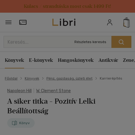
Kulacs / strandtáska most csak 1499 Ft!
Törzsvásárlói Kártya adatai
Részletes keresés
Könyvek
E-könyvek
Hangoskönyvek
Antikvár
Zene,
Főoldal
Könyvek
Pénz, gazdaság, üzleti élet
Karrierépítés
Napoleon Hill
|
W. Clement Stone
A siker titka - Pozitív Lelki
Beállítottság
Könyv