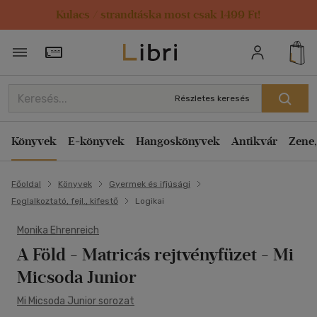
Kulacs / strandtáska most csak 1499 Ft!
Törzsvásárlói Kártya adatai
Részletes keresés
Könyvek
E-könyvek
Hangoskönyvek
Antikvár
Zene,
Főoldal
Könyvek
Gyermek és ifjúsági
Foglalkoztató, fejl., kifestő
Logikai
Monika Ehrenreich
A Föld - Matricás rejtvényfüzet
- Mi
Micsoda Junior
Mi Micsoda Junior sorozat