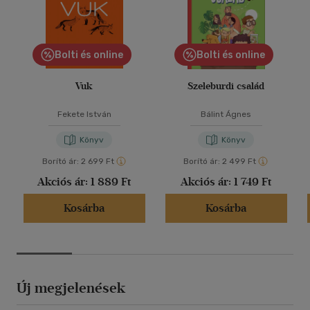
Bolti és online
Bolti és online
Vuk
Szeleburdi család
Fekete István
Bálint Ágnes
Könyv
Könyv
Borító ár:
2 699 Ft
Borító ár:
2 499 Ft
Akciós ár:
1 889 Ft
Akciós ár:
1 749 Ft
Kosárba
Kosárba
Új megjelenések