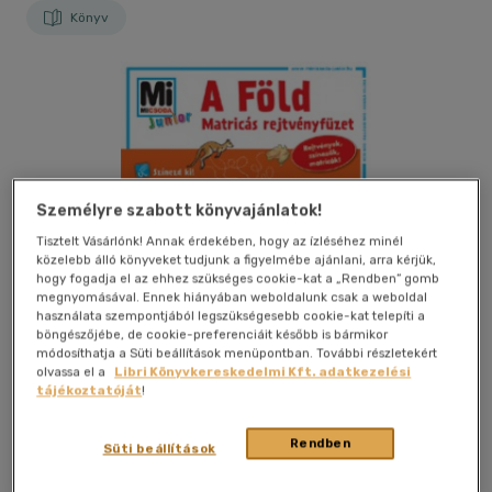
Könyv
Személyre szabott könyvajánlatok!
Tisztelt Vásárlónk! Annak érdekében, hogy az ízléséhez minél
közelebb álló könyveket tudjunk a figyelmébe ajánlani, arra kérjük,
hogy fogadja el az ehhez szükséges cookie-kat a „Rendben” gomb
megnyomásával. Ennek hiányában weboldalunk csak a weboldal
használata szempontjából legszükségesebb cookie-kat telepíti a
böngészőjébe, de cookie-preferenciáit később is bármikor
módosíthatja a Süti beállítások menüpontban. További részletekért
olvassa el a
Libri Könyvkereskedelmi Kft. adatkezelési
tájékoztatóját
!
Kívánságlistához adom
Megosztom
Rendben
Süti beállítások