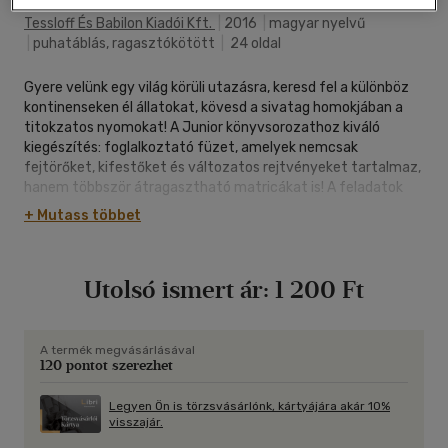
Tessloff És Babilon Kiadói Kft.
|
2016
|
magyar nyelvű
|
puhatáblás, ragasztókötött
|
24 oldal
Gyere velünk egy világ körüli utazásra, keresd fel a különböz
kontinenseken él állatokat, kövesd a sivatag homokjában a
titokzatos nyomokat! A Junior könyvsorozathoz kiváló
kiegészítés: foglalkoztató füzet, amelyek nemcsak
fejtörőket, kifestőket és változatos rejtvényeket tartalmaz,
hanem többször átragasztható matricákat is! A feladatok
megoldásával természetesen új ismereteket is
+ Mutass többet
elsajátíthatnak az 5-8 éves kis olvasók, s közben jól
szórakoznak és a kézügyességük is fejlődik. - Kiszínezhető
képek - Furfangos rejtvények és játékötletek - Többször
Utolsó ismert ár:
1 200 Ft
beragasztható matricák - Vidám olvasnivaló kisiskolásoknak.
5 éves kortól ajánljuk.
A termék megvásárlásával
120 pontot szerezhet
Legyen Ön is törzsvásárlónk, kártyájára akár 10%
visszajár.