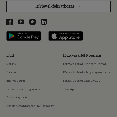
Hírlevél-feliratkozás
Libri a Facebookon
Libri a Youtube-on
Libri az Instagramon
Libri a LinkedInen
Libri applikáció Szerezd meg: Google P
Libri applikáció 
Libri
Törzsvásárlói Program
Rólunk
Törzsvásárlói Programunkról
Karrier
Törzsvásárlói Kártya egyenlege
Impresszum
Törzsvásárlói szabályzat
Társadalmi programok
Libri App
Adományozás
Akadálymentesítési nyilatkozat