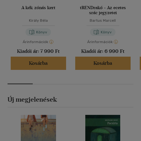
A kék zónás kert
tRENDrakó - Az ecetes
srác jegyzetei
Király Béla
Bartus Marcell
Könyv
Könyv
Árinformációk
Árinformációk
Kiadói ár:
7 990 Ft
Kiadói ár:
6 990 Ft
Kosárba
Kosárba
Új megjelenések