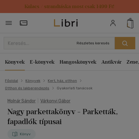
Kulacs / strandtáska most csak 1499 Ft!
Törzsvásárlói Kártya adatai
Részletes keresés
Könyvek
E-könyvek
Hangoskönyvek
Antikvár
Zene,
Főoldal
Könyvek
Kert, ház, otthon
Otthon és lakberendezés
Gyakorlati tanácsok
Molnár Sándor
|
Várkonyi Gábor
Nagy parkettakönyv
- Parketták,
fapadlók típusai
Könyv