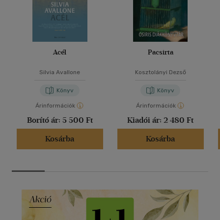
Acél
Pacsirta
Silvia Avallone
Kosztolányi Dezső
Könyv
Könyv
Árinformációk
Árinformációk
Borító ár:
5 500 Ft
Kiadói ár:
2 480 Ft
Kosárba
Kosárba