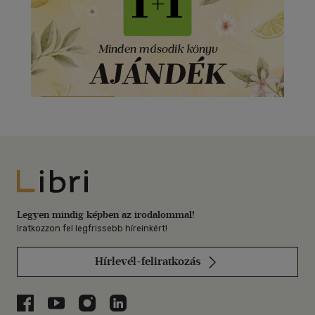
Libri
Legyen mindig képben az irodalommal!
Iratkozzon fel legfrissebb híreinkért!
Hírlevél-feliratkozás
Libri a Facebookon
Libri a Youtube-on
Libri az Instagramon
Libri a LinkedInen