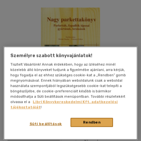
Személyre szabott könyvajánlatok!
Tisztelt Vásárlónk! Annak érdekében, hogy az ízléséhez minél
közelebb álló könyveket tudjunk a figyelmébe ajánlani, arra kérjük,
hogy fogadja el az ehhez szükséges cookie-kat a „Rendben” gomb
megnyomásával. Ennek hiányában weboldalunk csak a weboldal
használata szempontjából legszükségesebb cookie-kat telepíti a
böngészőjébe, de cookie-preferenciáit később is bármikor
módosíthatja a Süti beállítások menüpontban. További részletekért
olvassa el a
Libri Könyvkereskedelmi Kft. adatkezelési
tájékoztatóját
!
Kívánságlistához adom
Megosztom
Rendben
Süti beállítások
Szaktudás Kiadó Ház Zrt.
|
2007
|
magyar nyelvű