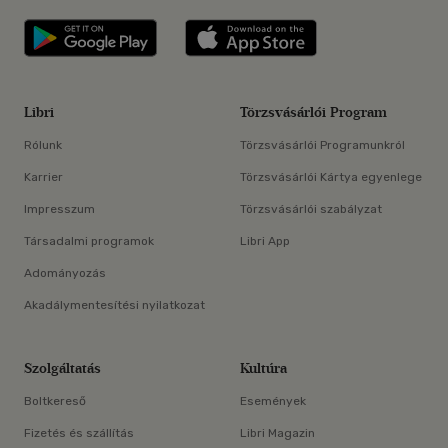
Libri applikáció Szerezd meg: Google P
Libri applikáció 
Libri
Törzsvásárlói Program
Rólunk
Törzsvásárlói Programunkról
Karrier
Törzsvásárlói Kártya egyenlege
Impresszum
Törzsvásárlói szabályzat
Társadalmi programok
Libri App
Adományozás
Akadálymentesítési nyilatkozat
Szolgáltatás
Kultúra
Boltkereső
Események
Fizetés és szállítás
Libri Magazin