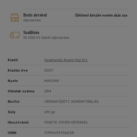
Bolti átvétel
Elérhető készlet esetén akár ma
díjmentes
Szállítás
15 000 Ft felett díjmentes
Kiadó
Szaktudás Kiadó Ház Zrt.
Kiadás éve
2007
Nyelv
MAGYAR
Oldalak száma:
284
Borító
CÉRNAFŰZÖTT, KEMÉNYTÁBLÁS
Súly
610 gr
Illusztráció
FEKETE-FEHÉR KÉPEKKEL
ISBN
9789639736238