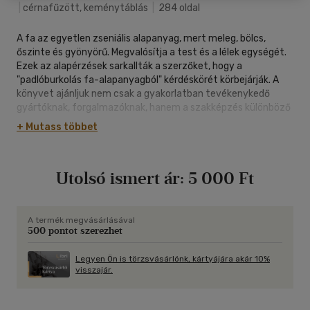
|
cérnafűzött, keménytáblás
|
284 oldal
A fa az egyetlen zseniális alapanyag, mert meleg, bölcs,
őszinte és gyönyörű. Megvalósítja a test és a lélek egységét.
Ezek az alapérzések sarkallták a szerzőket, hogy a
"padlóburkolás fa-alapanyagból" kérdéskörét körbejárják. A
könyvet ajánljuk nem csak a gyakorlatban tevékenykedő
gyártóknak, forgalmazóknak, hanem a szakképzés különböző
szintjén (szakközépiskola, egyetem) tanuló hallgatóknak és a
+ Mutass többet
szélesebb érdeklődő szakközönségnek egyaránt.
Utolsó ismert ár:
5 000 Ft
A termék megvásárlásával
500 pontot szerezhet
Legyen Ön is törzsvásárlónk, kártyájára akár 10%
visszajár.