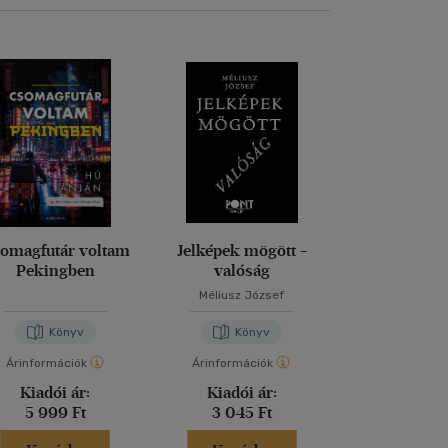
omagfutár voltam
Jelképek mögött -
Magd
Pekingben
valóság
Méliusz József
Nora Bos
Könyv
Könyv
Kön
Árinformációk
Árinformációk
Árinformáci
Kiadói ár:
Kiadói ár:
Kiadói 
5 999 Ft
3 045 Ft
5 999 