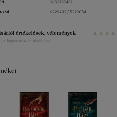
BN
9632707451
rukód
6229482 / 5229054
ásárlói értékelések, vélemények
rjük, lépjen be az értékeléshez!
rmékei