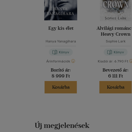
Egy kis élet
Alvilági románc
Heavy Crown
Hanya Yanagihara
Sophie Lark
Könyv
Könyv
Árinformációk
Kiadói ár:
6 790 Ft
Borító ár:
Bevezető ár:
8 999 Ft
6 111 Ft
Kosárba
Kosárba
Új megjelenések