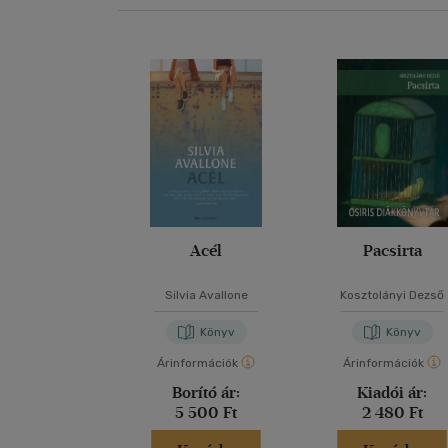
Acél
Pacsirta
Silvia Avallone
Kosztolányi Dezső
Könyv
Könyv
Árinformációk
Árinformációk
Borító ár:
Kiadói ár:
5 500 Ft
2 480 Ft