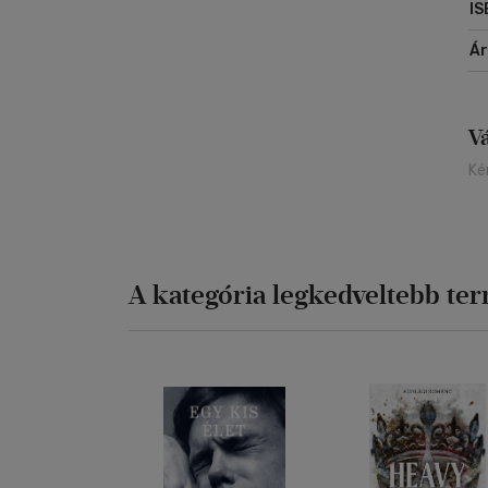
IS
Á
V
Ké
A kategória legkedveltebb te