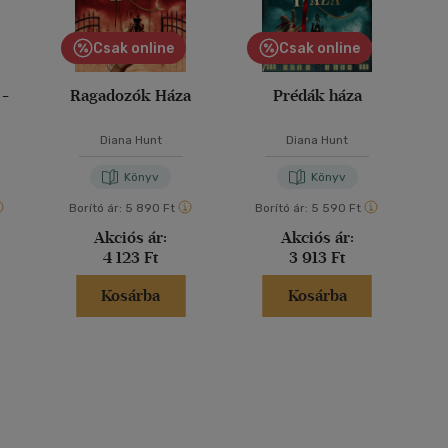
Csak online
Csak online
 -
Ragadozók Háza
Prédák háza
Diana Hunt
Diana Hunt
Könyv
Könyv
Borító ár:
5 890 Ft
Borító ár:
5 590 Ft
Akciós ár:
Akciós ár:
4 123 Ft
3 913 Ft
Kosárba
Kosárba