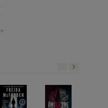
Hátra
Előre