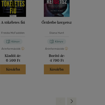
A tökéletes fiú
Őrületbe kergetsz
Lázadó nők 
Freida McFadden
Diana Hunt
Kathryn Sto
Könyv
Könyv
Kön
Árinformációk
Árinformációk
Árinformáci
Kiadói ár:
Borító ár:
Kiadói 
6 599 Ft
4 790 Ft
6 999 
Kosárba
Kosárba
Kosár
Hátra
Előre