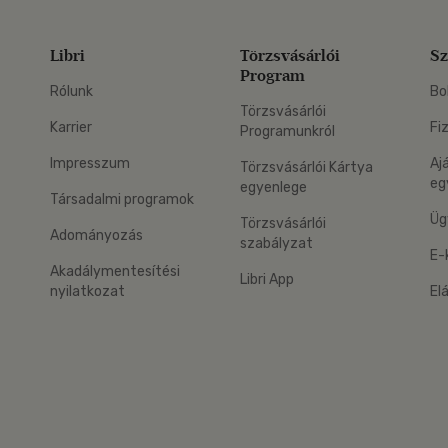
Libri
Törzsvásárlói
Sz
Program
Rólunk
Bo
Törzsvásárlói
Karrier
Fi
Programunkról
Impresszum
Aj
Törzsvásárlói Kártya
eg
egyenlege
Társadalmi programok
Üg
Törzsvásárlói
Adományozás
szabályzat
E-
Akadálymentesítési
Libri App
nyilatkozat
El
eg: Google Play
 applikáció Letölthető az App Store-ból