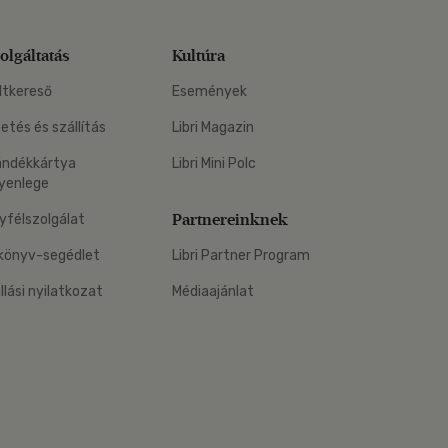
olgáltatás
Kultúra
ltkereső
Események
zetés és szállítás
Libri Magazin
ándékkártya
Libri Mini Polc
yenlege
Partnereinknek
yfélszolgálat
könyv-segédlet
Libri Partner Program
állási nyilatkozat
Médiaajánlat