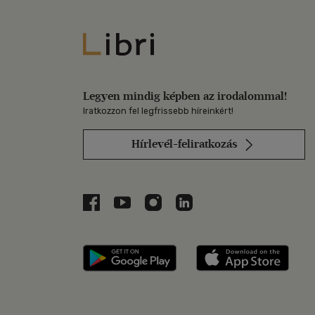
Libri
Legyen mindig képben az irodalommal!
Iratkozzon fel legfrissebb híreinkért!
Hírlevél-feliratkozás
Libri a Facebookon
Libri a Youtube-on
Libri az Instagramon
Libri a LinkedInen
Libri applikáció Szerezd m
Libri