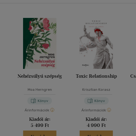
Nehézsúlyú szépség
Toxic Relationship
Cs
Moa Herngren
Krisztian Korasz
Könyv
Könyv
Árinformációk
Árinformációk
Kiadói ár:
Kiadói ár:
5 499 Ft
4 990 Ft