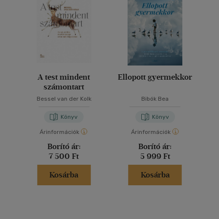
A test mindent
Ellopott gyermekkor
számontart
Bessel van der Kolk
Bibók Bea
Könyv
Könyv
Árinformációk
Árinformációk
Borító ár:
Borító ár:
7 500 Ft
5 999 Ft
Kosárba
Kosárba