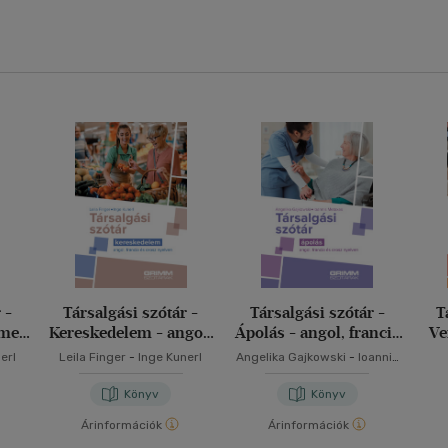
 -
Társalgási szótár -
Társalgási szótár -
T
met,
Kereskedelem - angol,
Ápolás - angol, francia
Ve
lven
francia és orosz
és orosz nyelven
erl
Leila Finger
-
Inge Kunerl
Angelika Gajkowski
-
Ioannis
nyelven
Metaxas
Könyv
Könyv
Árinformációk
Árinformációk