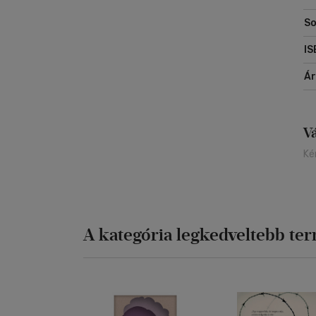
jo
So
az
ta
IS
jo
s 
Á
fe
pe
tö
ne
V
ma
Ké
A kategória legkedveltebb te