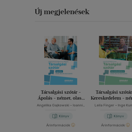
Új megjelenések
Társalgási szótár -
Társalgási szótár
Ápolás - német, olasz
Kereskedelem - né
és orosz nyelven
olasz és orosz nye
Angelika Gajkowski
-
Ioannis
Leila Finger
-
Inge Kun
Metaxas
Könyv
Könyv
Árinformációk
Árinformációk