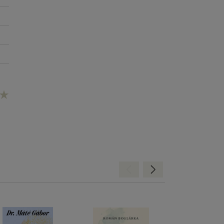
ői
 a
s,
Hátra
Előre