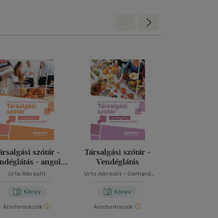
Hátra
Előre
ársalgási szótár -
Társalgási szótár -
American Id
ndéglátás - angol,
Vendéglátás
Historical Pe
francia és orosz
Urte Albrecht
Urte Albrecht
-
Gerhard
L. Nagy Gy
nyelven
Kostka von Liebinsfeld
Könyv
Könyv
Kön
Árinformációk
Árinformációk
Árinformáci