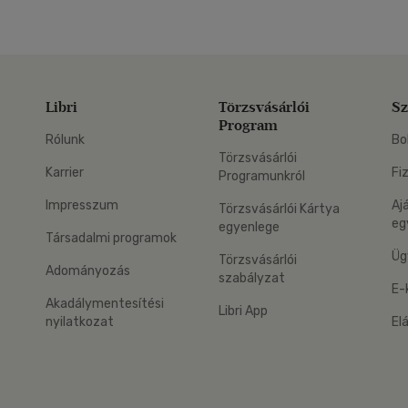
Libri
Törzsvásárlói
Sz
Program
Rólunk
Bo
Törzsvásárlói
Karrier
Fi
Programunkról
Impresszum
Aj
Törzsvásárlói Kártya
eg
egyenlege
Társadalmi programok
Üg
Törzsvásárlói
Adományozás
szabályzat
E-
Akadálymentesítési
Libri App
nyilatkozat
El
eg: Google Play
 applikáció Letölthető az App Store-ból