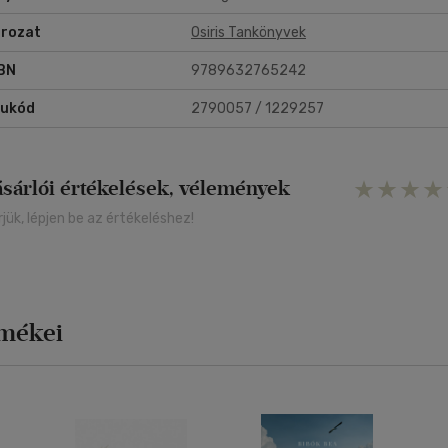
g, a kánonjog, a germán jogok, az európai ius fejlődéséről. A kötet szerz
rozat
Osiris Tankönyvek
 ország különböző jogi fakultásainak joghistorikusai és szakjogászai. A
nkönyv rendszeres feldolgozásban tárgyalja a jogrendszer fejlődését,
BN
9789632765242
gtanítást, a jog tudományos művelésének alakulását, a jogtörténetírá
a jogtörténet oktatásának nagy korszakait. Az intézménytörténeti
rukód
2790057 / 1229257
jlődés bemutatása során a könyv a magyar magánjog, büntetőjog és
rjogok történetére koncentrál, mivel ezek képezik azt a három nagy
rténeti oszlopot, melyre jelenlegi jogrendszerünk is támaszkodik. A
gyedik, átdolgozott kiadásban név- és tárgymutató mellett már
ásárlói értékelések, vélemények
rginálisok is segítik tanulást.
rjük, lépjen be az értékeléshez!
rmékei