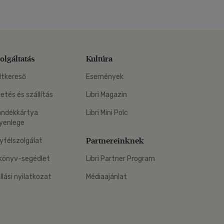
olgáltatás
Kultúra
ltkereső
Események
zetés és szállítás
Libri Magazin
ándékkártya
Libri Mini Polc
yenlege
Partnereinknek
yfélszolgálat
könyv-segédlet
Libri Partner Program
állási nyilatkozat
Médiaajánlat