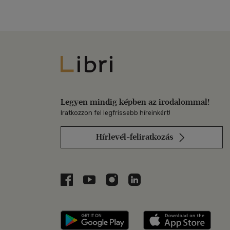
Libri
Legyen mindig képben az irodalommal!
Iratkozzon fel legfrissebb híreinkért!
Hírlevél-feliratkozás
Libri a Facebookon
Libri a Youtube-on
Libri az Instagramon
Libri a LinkedInen
Libri applikáció Szerezd m
Libri