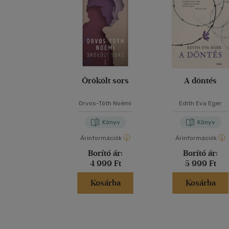
Örökölt sors
A döntés
Orvos-Tóth Noémi
Edith Eva Eger
Könyv
Könyv
Árinformációk
Árinformációk
Borító ár:
Borító ár:
4 999 Ft
5 999 Ft
Kosárba
Kosárba