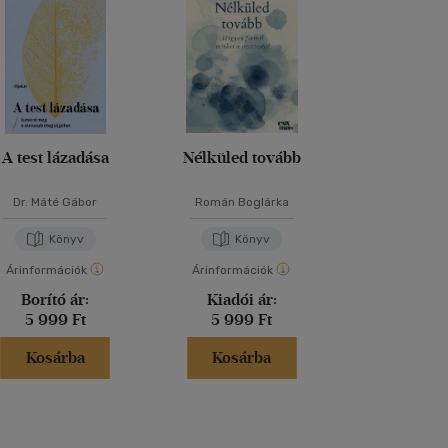
A test lázadása
Nélküled tovább
Elmélked
Dr. Máté Gábor
Román Boglárka
Marcus Aur
Könyv
Könyv
Kön
Árinformációk
Árinformációk
Árinformáci
Borító ár:
Kiadói ár:
Borító 
5 999 Ft
5 999 Ft
2 499 
Kosárba
Kosárba
Kosár