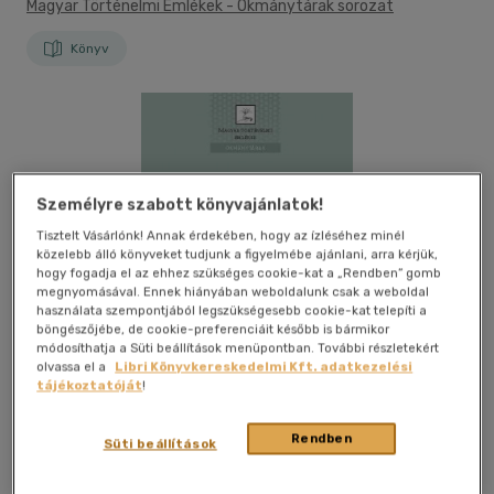
Magyar Történelmi Emlékek - Okmánytárak sorozat
Könyv
Személyre szabott könyvajánlatok!
Tisztelt Vásárlónk! Annak érdekében, hogy az ízléséhez minél
közelebb álló könyveket tudjunk a figyelmébe ajánlani, arra kérjük,
hogy fogadja el az ehhez szükséges cookie-kat a „Rendben” gomb
megnyomásával. Ennek hiányában weboldalunk csak a weboldal
használata szempontjából legszükségesebb cookie-kat telepíti a
böngészőjébe, de cookie-preferenciáit később is bármikor
módosíthatja a Süti beállítások menüpontban. További részletekért
olvassa el a
Libri Könyvkereskedelmi Kft. adatkezelési
tájékoztatóját
!
Rendben
Süti beállítások
Kívánságlistához adom
Megosztom