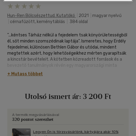
Hun-Ren Bölcsészettud. Kutatókö
|
2021
|
magyar nyelvű
|
cérnafűzött, keménytáblás
|
384 oldal
"...kéntses Tárház nélkül a fejedelem tsak könyörületességből
él, sőt minden szomszédinak laptája". Ismeretes, hogy Erdély
fejedelmei, különösen Bethlen Gábor és utódai, mindent
megtettek azért, hogy lehetőségeikhez mérten gyarapítsák
a kincstár bevételeit. A kötetben közreadott források és a
bevezető tanulmányok révén egy magyarországi minta
alapján Erdélyben is meghonosított kormányzati tisztség, a
+ Mutass többet
fejedelmi prefektusi hivatal genezisét, fejlődéstörténetét,
sajátosságait ismerhetik meg az olvasók. A kormányzati
átalakítások terén is koncepciózus Bethlen nevéhez köthető
Utolsó ismert ár:
3 200 Ft
a tisztség kialakítása, amelynek viselői a 17. század második
felében már számottevő befolyást gyakoroltak a
fejedelemség birtok-, illetve pénzügyigazgatására, és mivel
annak élén álltak, rendszerint közvetlen kapcsolatot
A termék megvásárlásával
320 pontot szerezhet
tartottak fenn a fejedelmekkel, szinte azok "munkatársaivá"
váltak. A prefektusi kinevezés magas rangot és komoly
befolyást, de igen nagy terhet is jelentett a kiszemelt
Legyen Ön is törzsvásárlónk, kártyájára akár 10%