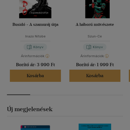
Busidó - A szamuráj útja
A háború művészete
Inazo Nitobe
Szun-Ce
Könyv
Könyv
Árinformációk
Árinformációk
Borító ár:
3 990 Ft
Borító ár:
1 999 Ft
Kosárba
Kosárba
Új megjelenések