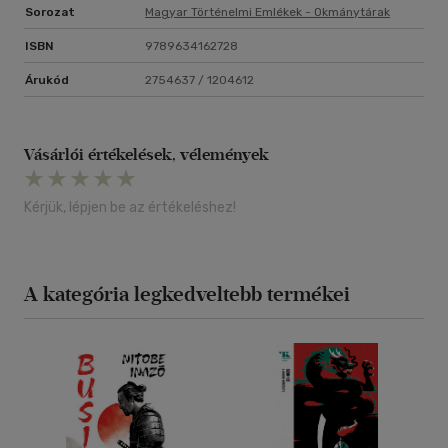
Sorozat
Magyar Történelmi Emlékek - Okmánytárak
ISBN
9789634162728
Árukód
2754637 / 1204612
Vásárlói értékelések, vélemények
Kérjük, lépjen be az értékeléshez!
A kategória legkedveltebb termékei