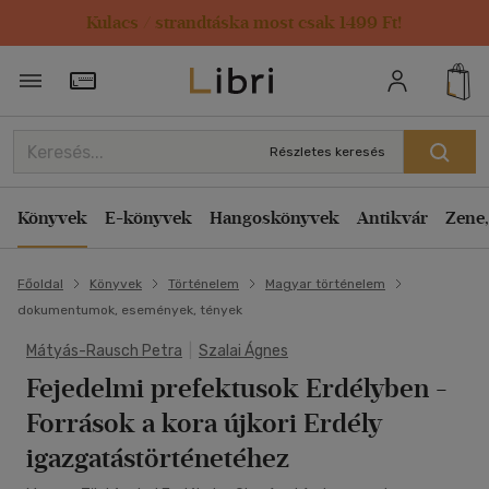
Kulacs / strandtáska most csak 1499 Ft!
Törzsvásárlói Kártya adatai
Részletes keresés
Könyvek
E-könyvek
Hangoskönyvek
Antikvár
Zene,
Főoldal
Könyvek
Történelem
Magyar történelem
dokumentumok, események, tények
Mátyás-Rausch Petra
|
Szalai Ágnes
Fejedelmi prefektusok Erdélyben
-
Források a kora újkori Erdély
igazgatástörténetéhez