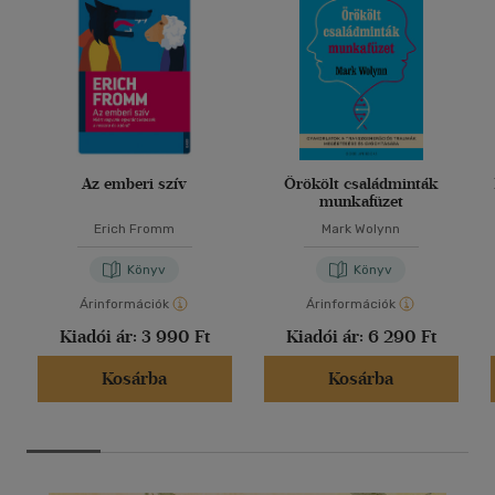
Az emberi szív
Örökölt családminták
munkafüzet
Erich Fromm
Mark Wolynn
Könyv
Könyv
Árinformációk
Árinformációk
Kiadói ár:
3 990 Ft
Kiadói ár:
6 290 Ft
Kosárba
Kosárba