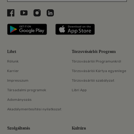
Libri a Facebookon
Libri a Youtube-on
Libri az Instagramon
Libri a LinkedInen
Libri applikáció Szerezd meg: Google P
Libri applikáció 
Libri
Törzsvásárlói Program
Rólunk
Törzsvásárlói Programunkról
Karrier
Törzsvásárlói Kártya egyenlege
Impresszum
Törzsvásárlói szabályzat
Társadalmi programok
Libri App
Adományozás
Akadálymentesítési nyilatkozat
Szolgáltatás
Kultúra