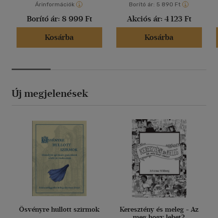
Árinformációk
Borító ár:
5 890 Ft
Borító ár:
8 999 Ft
Akciós ár:
4 123 Ft
Kosárba
Kosárba
Új megjelenések
Ösvényre hullott szirmok
Keresztény és meleg - Az
meg hogy lehet?