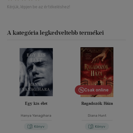
Kérjük, lépjen be az értékeléshez!
A kategória legkedveltebb termékei
Csak online
Egy kis élet
Ragadozók Háza
Hanya Yanagihara
Diana Hunt
Könyv
Könyv