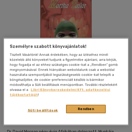
Személyre szabott könyvajánlatok!
Tisztelt Vásárlónk! Annak érdekében, hogy az ízléséhez minél
közelebb álló könyveket tudjunk a figyelmébe ajánlani, arra kérjük,
hogy fogadja el az ehhez szükséges cookie-kat a „Rendben” gomb
megnyomásával. Ennek hiányában weboldalunk csak a weboldal
használata szempontjából legszükségesebb cookie-kat telepíti a
böngészőjébe, de cookie-preferenciáit később is bármikor
módosíthatja a Süti beállítások menüpontban. További részletekért
olvassa el a
Libri Könyvkereskedelmi Kft. adatkezelési
tájékoztatóját
!
Kívánságlistához adom
Megosztom
Rendben
Süti beállítások
Radnai Kiadó
|
2005
|
magyar nyelvű
|
fűzve
|
270 oldal
Dr. David Morgan négy évig Afrikában dolgozott. Munkája