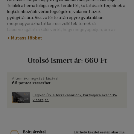
felöleli a hematológia egyik területét, kutatásai kiterjednek a
legkülönbözőbb vérbetegségekre, valamint azok
gyógyítására. Visszatérte után egyre gyakrabban
megmagyarázhatatlan rosszullétek törnek rá.
Laborvizsgálatra küldi vérét, hogy megnyugodjon, ám az
eredmény döbbenetes: HIV-POZITÍV! Elkeseredése csak
+ Mutass többet
fokozódik, amikor kiderül, hogy az Afrikában kikísérletezett
szérum, amellyel hatásosan gyógyítja a betegeit, szintén
tartalmazza a halálos kór vírusát...
Utolsó ismert ár:
660 Ft
A termék megvásárlásával
66 pontot szerezhet
Legyen Ön is törzsvásárlónk, kártyájára akár 10%
visszajár.
Bolti átvétel
Elérhető készlet esetén akár ma