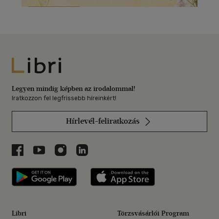
Libri
Legyen mindig képben az irodalommal!
Iratkozzon fel legfrissebb híreinkért!
Hírlevél-feliratkozás
Libri a Facebookon
Libri a Youtube-on
Libri az Instagramon
Libri a LinkedInen
Libri applikáció Szerezd meg: Google P
Libri applikáció 
Libri
Törzsvásárlói Program