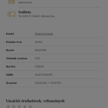
díjmentes
Szállítás
15 000 Ft felett díjmentes
Kiadó
Radnai Kiadó
Kiadás éve
2005
Nyelv
MAGYAR
Oldalak száma:
270
Borító
FŰZVE
ISBN
9637146059
Árukód
2152340 / 1123775
Vásárlói értékelések, vélemények