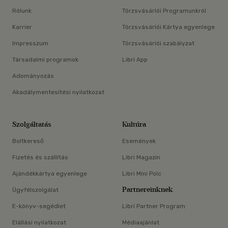
Rólunk
Törzsvásárlói Programunkról
Karrier
Törzsvásárlói Kártya egyenlege
Impresszum
Törzsvásárlói szabályzat
Társadalmi programok
Libri App
Adományozás
Akadálymentesítési nyilatkozat
Szolgáltatás
Kultúra
Boltkereső
Események
Fizetés és szállítás
Libri Magazin
Ajándékkártya egyenlege
Libri Mini Polc
Partnereinknek
Ügyfélszolgálat
E-könyv-segédlet
Libri Partner Program
Elállási nyilatkozat
Médiaajánlat