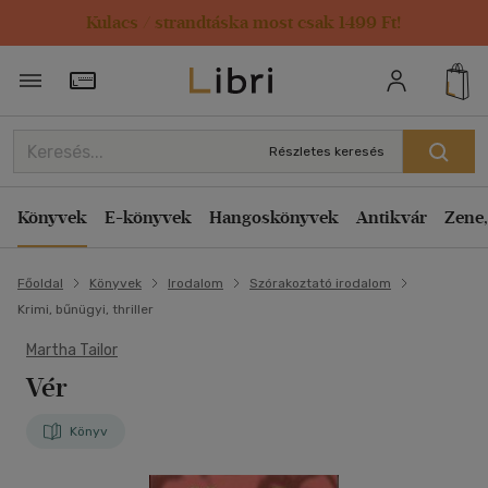
Kulacs / strandtáska most csak 1499 Ft!
Törzsvásárlói Kártya adatai
Részletes keresés
Könyvek
E-könyvek
Hangoskönyvek
Antikvár
Zene,
Főoldal
Könyvek
Irodalom
Szórakoztató irodalom
Krimi, bűnügyi, thriller
Martha Tailor
Vér
Könyv