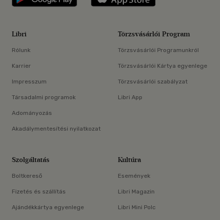
Libri
Törzsvásárlói Program
Rólunk
Törzsvásárlói Programunkról
Karrier
Törzsvásárlói Kártya egyenlege
Impresszum
Törzsvásárlói szabályzat
Társadalmi programok
Libri App
Adományozás
Akadálymentesítési nyilatkozat
Szolgáltatás
Kultúra
Boltkereső
Események
Fizetés és szállítás
Libri Magazin
Ajándékkártya egyenlege
Libri Mini Polc