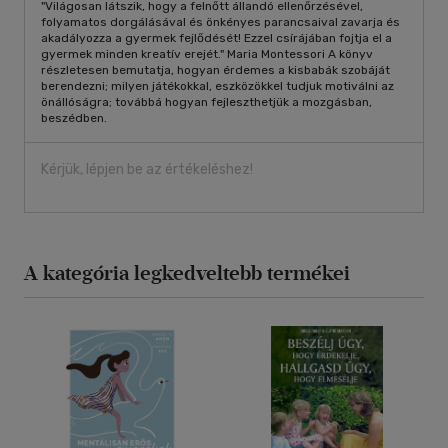
"Világosan látszik, hogy a felnőtt állandó ellenőrzésével,
folyamatos dorgálásával és önkényes parancsaival zavarja és
akadályozza a gyermek fejlődését! Ezzel csírájában fojtja el a
gyermek minden kreatív erejét." Maria Montessori A könyv
részletesen bemutatja, hogyan érdemes a kisbabák szobáját
berendezni; milyen játékokkal, eszközökkel tudjuk motiválni az
önállóságra; továbbá hogyan fejleszthetjük a mozgásban,
beszédben.
Kérjük, lépjen be az értékeléshez!
A kategória legkedveltebb termékei