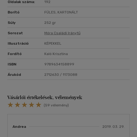
Oldalak száma:
192
Borító
FÜLES, KARTONÁLT
Súly
252 gr
Sorozat
Móra Családi Iránytű
Illusztráció
KÉPEKKEL
Fordító
Kaló Krisztina
ISBN
9789634158899
Árukód
2712630 / 1173088
Vásárlói értékelések, vélemények
(59 vélemény)
Andrea
2019. 03. 29.