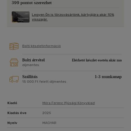
399 pontot szerezhet
Legyen Ön is törzsvásárlónk, kártyájára akár 10%
visszajár.
Bolti készletinformáció
Bolti átvétel
Elérhető készlet esetén akár ma
díjmentes
Szállítás
1-3 munkanap
15 000 Ft felett díjmentes
Kiadó
Móra Ferenc Ifjúsági Könyvkiad
Kiadás éve
2025
Nyelv
MAGYAR