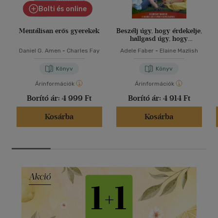
Bolti és online
Mentálisan erős gyerekek
Beszélj úgy, hogy érdekelje,
hallgasd úgy, hogy
elmesélje
Daniel G. Amen
-
Charles Fay
Adele Faber
-
Elaine Mazlish
Könyv
Könyv
Árinformációk
Árinformációk
Borító ár:
4 999 Ft
Borító ár:
4 914 Ft
Kosárba
Kosárba