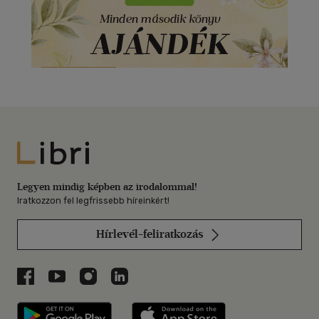
Libri
Legyen mindig képben az irodalommal!
Iratkozzon fel legfrissebb híreinkért!
Hírlevél-feliratkozás
Libri a Facebookon
Libri a Youtube-on
Libri az Instagramon
Libri a LinkedInen
Libri applikáció Szerezd meg: Google P
Libri applikáció 