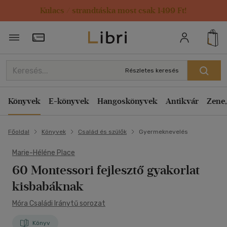
Kulacs / strandtáska most csak 1499 Ft!
Törzsvásárlói Kártya adatai
Részletes keresés
Könyvek
E-könyvek
Hangoskönyvek
Antikvár
Zene,
Főoldal
Könyvek
Család és szülők
Gyermeknevelés
Marie-Héléne Place
60 Montessori fejlesztő gyakorlat
kisbabáknak
Móra Családi Iránytű sorozat
Könyv