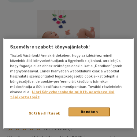
Személyre szabott könyvajánlatok!
Tisztelt Vásárlónk! Annak érdekében, hogy az ízléséhez minél
közelebb álló könyveket tudjunk a figyelmébe ajánlani, arra kérjük,
hogy fogadja el az ehhez szükséges cookie-kat a „Rendben” gomb
megnyomásával. Ennek hiányában weboldalunk csak a weboldal
használata szempontjából legszükségesebb cookie-kat telepíti a
böngészőjébe, de cookie-preferenciáit később is bármikor
módosíthatja a Süti beállítások menüpontban. További részletekért
olvassa el a
Libri Könyvkereskedelmi Kft. adatkezelési
tájékoztatóját
!
Rendben
Süti beállítások
Kívánságlistához adom
Megosztom
(59 vélemény)