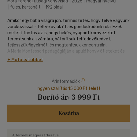
Móra Ferenc Ifjúsági Könyvkiad
|
2025
|
magyar nyelvű
|
füles, kartonált
|
192 oldal
Amikor egy baba világra jön, természetes, hogy telve vagyunk
várakozással - féltve óvjuk őt, és gondoskodunk róla. Ezek
mellett fontos az is, hogy békés, nyugodt környezetet
teremtsünk a számára, bátorítsuk felfedezőkedvét,
fejlesszük figyelmét, és megtanítsuk koncentrálni.
A Maria Montessori pedagógiáján alapuló könyv ötleteket és
gyakorlatokat ajánl a szülőknek a születéstől a baba 15
+ Mutass többet
hónapos koráig.
Árinformációk
Ingyen szállítás 15 000 Ft felett
Borító ár:
3 999 Ft
Kosárba
A termék megvásárlásával