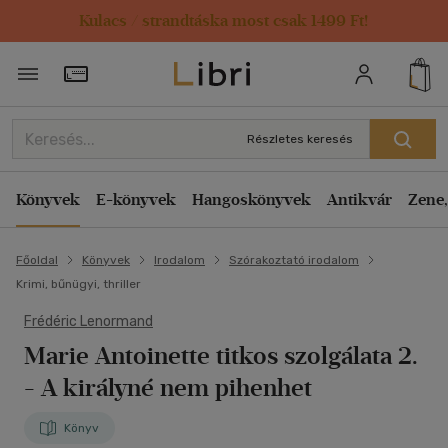
Kulacs / strandtáska most csak 1499 Ft!
Törzsvásárlói Kártya adatai
Részletes keresés
Könyvek
E-könyvek
Hangoskönyvek
Antikvár
Zene,
Főoldal
Könyvek
Irodalom
Szórakoztató irodalom
Krimi, bűnügyi, thriller
Frédéric Lenormand
Marie Antoinette titkos szolgálata 2.
- A királyné nem pihenhet
Könyv