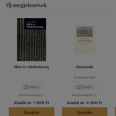
Új megjelenések
Hiba és tökéletlenség
Dinasztiák
Gottdank Tibor
Könyv
Könyv
Árinformációk
Árinformációk
Kiadói ár:
7 800 Ft
Kiadói ár:
4 500 Ft
Kosárba
Kosárba