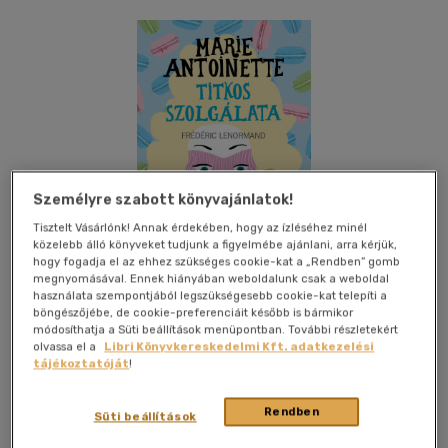
Személyre szabott könyvajánlatok!
Tisztelt Vásárlónk! Annak érdekében, hogy az ízléséhez minél
közelebb álló könyveket tudjunk a figyelmébe ajánlani, arra kérjük,
hogy fogadja el az ehhez szükséges cookie-kat a „Rendben” gomb
megnyomásával. Ennek hiányában weboldalunk csak a weboldal
használata szempontjából legszükségesebb cookie-kat telepíti a
böngészőjébe, de cookie-preferenciáit később is bármikor
módosíthatja a Süti beállítások menüpontban. További részletekért
olvassa el a
Libri Könyvkereskedelmi Kft. adatkezelési
Kívánságlistához adom
Megosztom
tájékoztatóját
!
(2 vélemény)
Rendben
Süti beállítások
Kossuth Kiadó Zrt
|
2023
|
magyar nyelvű
|
kartonált
|
288