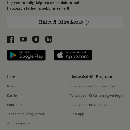
Legyen mindig képben az irodalommal!
Iratkozzon fel legfrissebb híreinkért!
Hírlevél-feliratkozás
Libri a Facebookon
Libri a Youtube-on
Libri az Instagramon
Libri a LinkedInen
Libri applikáció Szerezd meg: Google P
Libri applikáció 
Libri
Törzsvásárlói Program
Rólunk
Törzsvásárlói Programunkról
Karrier
Törzsvásárlói Kártya egyenlege
Impresszum
Törzsvásárlói szabályzat
Társadalmi programok
Libri App
Adományozás