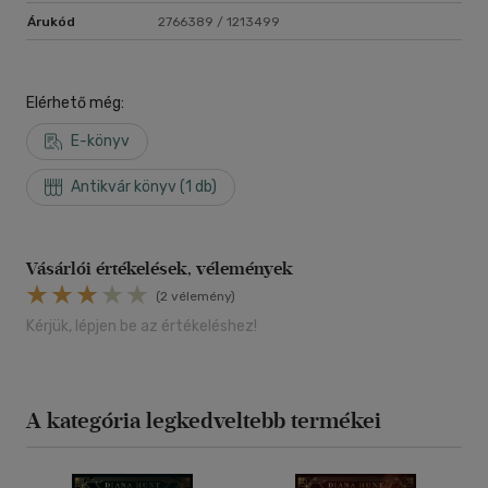
Árukód
2766389 / 1213499
Elérhető még:
E-könyv
Antikvár könyv (1 db)
Vásárlói értékelések, vélemények
(2 vélemény)
Kérjük, lépjen be az értékeléshez!
A kategória legkedveltebb termékei