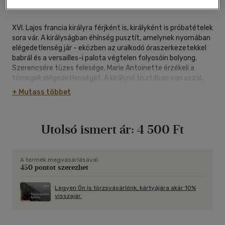
oldal
XVI. Lajos francia királyra férjként is, királyként is próbatételek
sora vár. A királyságban éhínség pusztít, amelynek nyomában
elégedetlenség jár - eközben az uralkodó óraszerkezetekkel
babrál és a versailles-i palota végtelen folyosóin bolyong.
Szerencsére tüzes felesége, Marie Antoinette érzékeli a
tömegek elégedetlenségét. A királyné tisztában van azzal,
hogy ha nem adnak olcsó kenyeret az éhes és dühös
+ Mutass többet
párizsiaknak, akkor a zendülés elsöpörheti a királyi udvart.
Mindenekelőtt pénzre van szüksége a tervei
megvalósításához, ezért megbízza a ruháit tervező-varró
Utolsó ismert ár:
4 500 Ft
Rose-t és a káprázatos hajkölteményeit kreáló Léonard-t, a
két, meglehetősen amatőr nyomozót, hogy kutassanak egy
titokzatos inka kincs után. Csakhogy a kincs roppant
veszélyes: halálos átokkal sújt mindenkit, aki a véres múltú
A termék megvásárlásával
450 pontot szerezhet
aranyszobor közelébe kerül...
Legyen Ön is törzsvásárlónk, kártyájára akár 10%
visszajár.