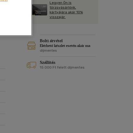
Kártya
Legyen Ön is
s,
Vallás, mitológia
m
törzsvásárlónk,
Képeslap
kártyájára akár 10%
és Természet
visszajár.
yv
Naptár
k
Papír, írószer
ok
Bolti átvétel
Elérhető készlet esetén akár ma
díjmentes
Szállítás
15 000 Ft felett díjmentes