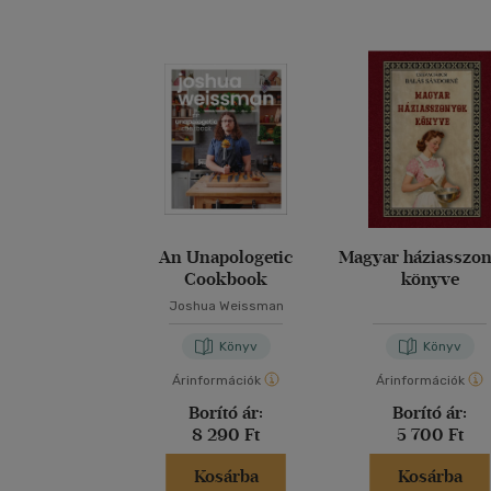
An Unapologetic
Magyar háziasszo
Cookbook
könyve
Joshua Weissman
Könyv
Könyv
Árinformációk
Árinformációk
Borító ár:
Borító ár:
8 290 Ft
5 700 Ft
Kosárba
Kosárba