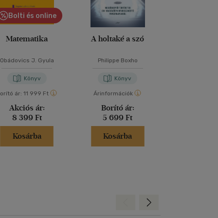
Bolti és online
Bolti és
Matematika
A holtaké a szó
A rövidítés t
Obádovics J. Gyula
Philippe Boxho
Marcus Du S
Könyv
Könyv
Kön
orító ár:
11 999 Ft
Árinformációk
Árinformáci
Akciós ár:
Borító ár:
Borító 
8 399 Ft
5 699 Ft
5 999 
Kosárba
Kosárba
Kosár
Hátra
Előre