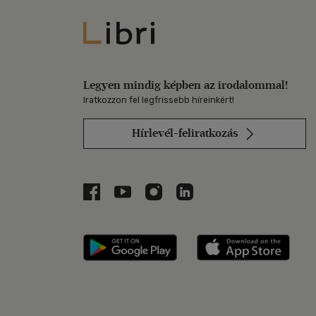
Libri
Legyen mindig képben az irodalommal!
Iratkozzon fel legfrissebb híreinkért!
Hírlevél-feliratkozás
Libri a Facebookon
Libri a Youtube-on
Libri az Instagramon
Libri a LinkedInen
Libri applikáció Szerezd m
Libri