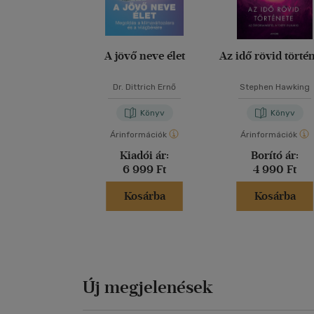
A jövő neve élet
Az idő rövid törté
Dr. Dittrich Ernő
Stephen Hawking
Könyv
Könyv
Árinformációk
Árinformációk
Kiadói ár:
Borító ár:
6 999 Ft
4 990 Ft
Kosárba
Kosárba
Új megjelenések