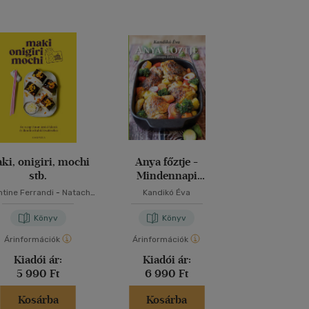
ki, onigiri, mochi
Anya főztje -
Mindmegette
stb.
Mindennapi
2026 - Gas
kedvenceink
Egészs
ntine Ferrandi
-
Natacha
Kandikó Éva
Kotchetkova
Könyv
Könyv
Kön
Árinformációk
Árinformációk
Árinformáci
Kiadói ár:
Kiadói ár:
Kiadói 
5 990 Ft
6 990 Ft
1 990 
Kosárba
Kosárba
Kosár