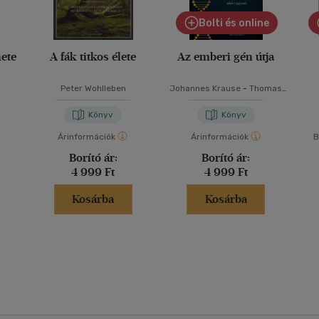
Bolti és online
nete
A fák titkos élete
Az emberi gén útja
Peter Wohlleben
Johannes Krause
-
Thomas
Trappe
Könyv
Könyv
Árinformációk
Árinformációk
B
Borító ár:
Borító ár:
4 999 Ft
4 999 Ft
Kosárba
Kosárba