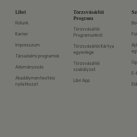
Libri
Törzsvásárlói
Sz
Program
Rólunk
Bo
Törzsvásárlói
Karrier
Fi
Programunkról
Impresszum
Aj
Törzsvásárlói Kártya
eg
egyenlege
Társadalmi programok
Üg
Törzsvásárlói
Adományozás
szabályzat
E-
Akadálymentesítési
Libri App
nyilatkozat
El
eg: Google Play
 applikáció Letölthető az App Store-ból