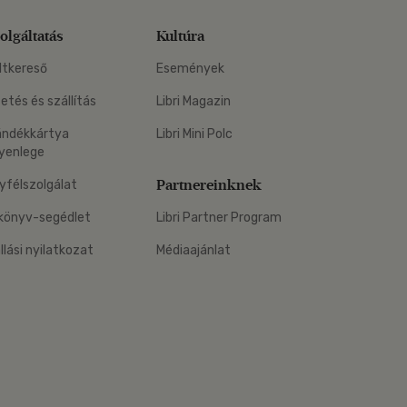
olgáltatás
Kultúra
ltkereső
Események
zetés és szállítás
Libri Magazin
ándékkártya
Libri Mini Polc
yenlege
Partnereinknek
yfélszolgálat
könyv-segédlet
Libri Partner Program
állási nyilatkozat
Médiaajánlat