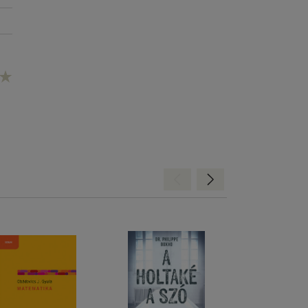
Hátra
Előre