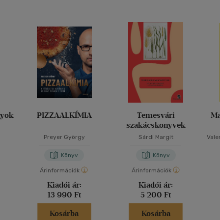
nyok
PIZZAALKÍMIA
Temesvári
Ma
szakácskönyvek
Preyer György
Sárdi Margit
Vale
Könyv
Könyv
Árinformációk
Árinformációk
Kiadói ár:
Kiadói ár:
13 990 Ft
5 200 Ft
Kosárba
Kosárba