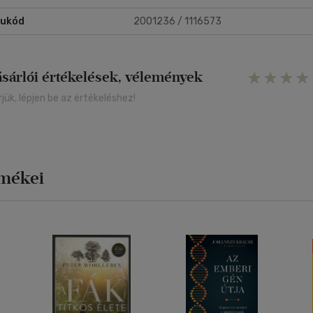
rukód
2001236 / 1116573
ásárlói értékelések, vélemények
rjük, lépjen be az értékeléshez!
rmékei