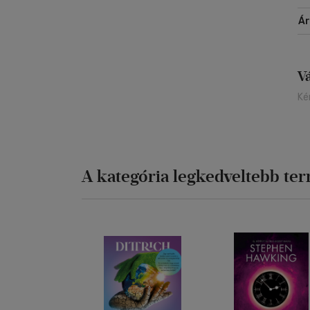
Á
V
Ké
A kategória legkedveltebb te