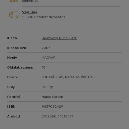
díjmentes
Szállítás
15 000 Ft felett díjmentes
Kiadó
Jószöveg Műhely Kft.
Kiadás éve
2006
Nyelv
MAGYAR
Oldalak száma:
184
Borító
PUHATÁBLÁS, RAGASZTÓKÖTÖTT
Súly
950 gr
Fordító
Hajós Katalin
ISBN
9637052429
Árukód
2102550 / 1015477