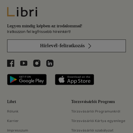
Libri
Legyen mindig képben az irodalommal!
Iratkozzon fel legfrissebb híreinkért!
Hírlevél-feliratkozás
Libri a Facebookon
Libri a Youtube-on
Libri az Instagramon
Libri a LinkedInen
Libri applikáció Szerezd meg: Google P
Libri applikáció 
Libri
Törzsvásárlói Program
Rólunk
Törzsvásárlói Programunkról
Karrier
Törzsvásárlói Kártya egyenlege
Impresszum
Törzsvásárlói szabályzat