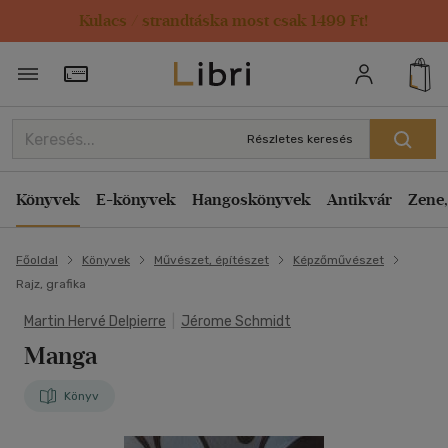
Kulacs / strandtáska most csak 1499 Ft!
Törzsvásárlói Kártya adatai
Részletes keresés
Könyvek
E-könyvek
Hangoskönyvek
Antikvár
Zene,
Főoldal
Könyvek
Művészet, építészet
Képzőművészet
Rajz, grafika
Martin Hervé Delpierre
|
Jérome Schmidt
Manga
Könyv