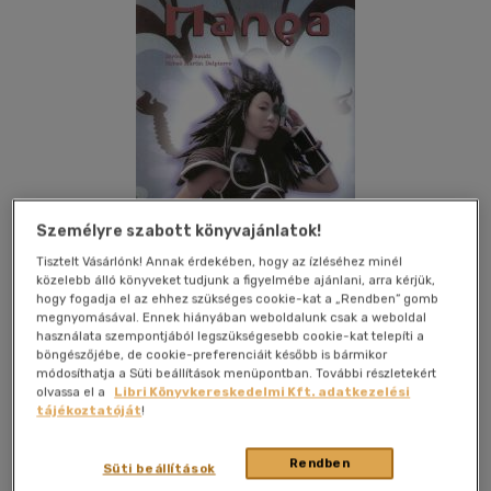
Személyre szabott könyvajánlatok!
Tisztelt Vásárlónk! Annak érdekében, hogy az ízléséhez minél
közelebb álló könyveket tudjunk a figyelmébe ajánlani, arra kérjük,
hogy fogadja el az ehhez szükséges cookie-kat a „Rendben” gomb
megnyomásával. Ennek hiányában weboldalunk csak a weboldal
Kívánságlistához adom
Megosztom
használata szempontjából legszükségesebb cookie-kat telepíti a
böngészőjébe, de cookie-preferenciáit később is bármikor
módosíthatja a Süti beállítások menüpontban. További részletekért
olvassa el a
Libri Könyvkereskedelmi Kft. adatkezelési
Jószöveg Műhely Kft.
|
2006
|
magyar nyelvű
|
puhatáblás,
tájékoztatóját
!
ragasztókötött
|
184 oldal
Rendben
Süti beállítások
A japánok „mókás képeknek" hívják őket, és több, mint