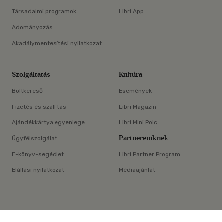
Társadalmi programok
Libri App
Adományozás
Akadálymentesítési nyilatkozat
Szolgáltatás
Kultúra
Boltkereső
Események
Fizetés és szállítás
Libri Magazin
Ajándékkártya egyenlege
Libri Mini Polc
Partnereinknek
Ügyfélszolgálat
E-könyv-segédlet
Libri Partner Program
Elállási nyilatkozat
Médiaajánlat
×
ÁSZF
Adatvédelem
Oldaltérkép
Süti beállítások