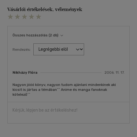
Vásárlói értékelések, vélemények
Összes hozzászólás (2 db)
Rendezés:
Nikházy Flóra
2006. 11. 17.
Nagyon jóóó könyv, nagyon tudom ajánlani mindenkinek aki
kicsit is jártas a témában^^ Anime és manga fanoknak
kötelező^^
Kérjük, lépjen be az értékeléshez!