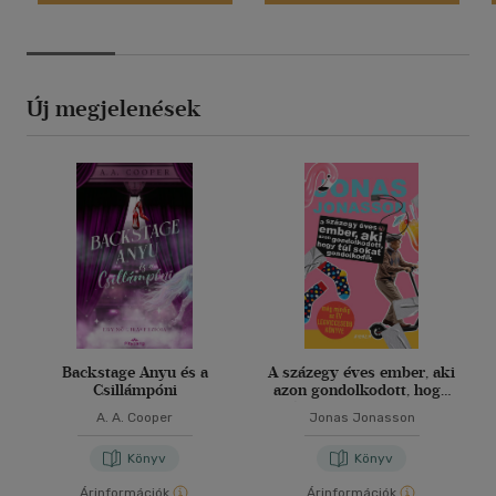
Új megjelenések
Backstage Anyu és a
A százegy éves ember, aki
Csillámpóni
azon gondolkodott, hogy
túl sokat gondolkodik
A. A. Cooper
Jonas Jonasson
Könyv
Könyv
Árinformációk
Árinformációk