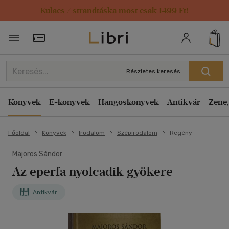
Kulacs / strandtáska most csak 1499 Ft!
Törzsvásárlói Kártya adatai
Részletes keresés
Könyvek
E-könyvek
Hangoskönyvek
Antikvár
Zene,
Főoldal
Könyvek
Irodalom
Szépirodalom
Regény
Majoros Sándor
Az eperfa nyolcadik gyökere
Antikvár