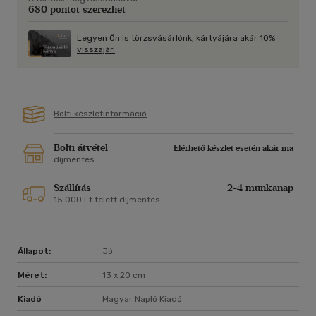
680 pontot szerezhet
Legyen Ön is törzsvásárlónk, kártyájára akár 10%
visszajár.
Bolti készletinformáció
Bolti átvétel
Elérhető készlet esetén akár ma
díjmentes
Szállítás
2-4 munkanap
15 000 Ft felett díjmentes
Állapot:
Jó
Méret:
13 x 20 cm
Kiadó
Magyar Napló Kiadó