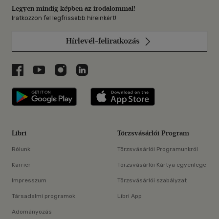
Legyen mindig képben az irodalommal!
Iratkozzon fel legfrissebb híreinkért!
Hírlevél-feliratkozás
Libri a Facebookon
Libri a Youtube-on
Libri az Instagramon
Libri a LinkedInen
Libri applikáció Szerezd meg: Google P
Libri applikáció 
Libri
Törzsvásárlói Program
Rólunk
Törzsvásárlói Programunkról
Karrier
Törzsvásárlói Kártya egyenlege
Impresszum
Törzsvásárlói szabályzat
Társadalmi programok
Libri App
Adományozás