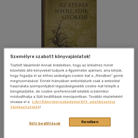
Személyre szabott könyvajánlatok!
Tisztelt Vásárlónk! Annak érdekében, hogy az ízléséhez minél
közelebb álló könyveket tudjunk a figyelmébe ajánlani, arra kérjük,
hogy fogadja el az ehhez szükséges cookie-kat a „Rendben” gomb
megnyomásával. Ennek hiányában weboldalunk csak a weboldal
használata szempontjából legszükségesebb cookie-kat telepíti a
böngészőjébe, de cookie-preferenciáit később is bármikor
Kívánságlistához adom
Megosztom
módosíthatja a Süti beállítások menüpontban. További részletekért
olvassa el a
Libri Könyvkereskedelmi Kft. adatkezelési
tájékoztatóját
!
Magyar Napló Kiadó
|
2013
|
magyar nyelvű
|
keménytábla
|
Rendben
Süti beállítások
372 oldal