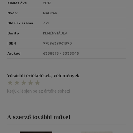
Kiadás éve
2013
Nyelv
MAGYAR
Oldalak száma:
372
Borító
KEMÉNYTÁBLA
ISBN
9789639961890
Árukód
6338873 / 5338045
Vásárlói értékelések, vélemények
Kérjük, lépjen be az értékeléshez!
A szerző további művei