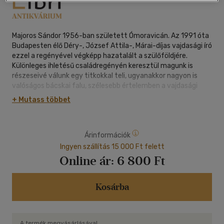
Majoros Sándor 1956-ban született Ómoravicán. Az 1991 óta
Budapesten élő Déry-, József Attila-, Márai-díjas vajdasági író
ezzel a regényével végképp hazatalált a szülőföldjére.
Különleges ihletésű családregényén keresztül magunk is
részeseivé válunk egy titkokkal teli, ugyanakkor nagyon is
valóságos bácskai falu, szélesebb értelemben a vajdasági
magyarság XX. századi történelmének.
+ Mutass többet
A regénynek sokféle olvasata van: a gyermeki látásmód naiv
rácsodálkozásától a létfilozófiai mélységekig, az
életképszerűen eleven jelenetsoroktól a tűéles iróniával
Árinformációk
megrajzolt karakterekig sokfajta síkon közelíti meg az időben
távoli, ám aktualitásában máig ható családi legendáriumot. A
Ingyen szállítás 15 000 Ft felett
sodró erejű, jellegzetesen bácskai történet önmagán
Online ár:
6 800 Ft
túlmutatva az egész kelet-közép-európai olvasóközönség
számára ismerős élményeket hordoz.
Kosárba
A termék megvásárlásával