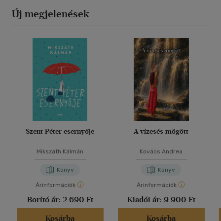
Új megjelenések
Szent Péter esernyője
A vízesés mögött
Mikszáth Kálmán
Kovács Andrea
Könyv
Könyv
Árinformációk
Árinformációk
Borító ár:
2 690 Ft
Kiadói ár:
9 900 Ft
Kosárba
Kosárba