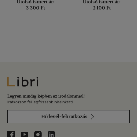
Utolsó ismert ár:
Utolsó ismert ár:
3 300 Ft
2 100 Ft
Libri
Legyen mindig képben az irodalommal!
Iratkozzon fel legfrissebb híreinkért!
Hírlevél-feliratkozás
Libri a Facebookon
Libri a Youtube-on
Libri az Instagramon
Libri a LinkedInen