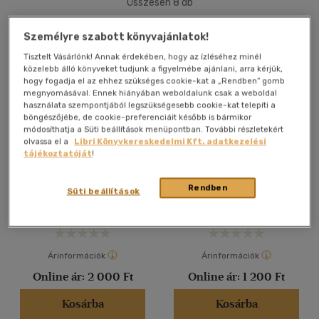
Összesen
8
db
40 db / oldal
Személyre szabott könyvajánlatok!
Tisztelt Vásárlónk! Annak érdekében, hogy az ízléséhez minél
közelebb álló könyveket tudjunk a figyelmébe ajánlani, arra kérjük,
Alkalmaz
hogy fogadja el az ehhez szükséges cookie-kat a „Rendben” gomb
megnyomásával. Ennek hiányában weboldalunk csak a weboldal
használata szempontjából legszükségesebb cookie-kat telepíti a
böngészőjébe, de cookie-preferenciáit később is bármikor
módosíthatja a Süti beállítások menüpontban. További részletekért
olvassa el a
Libri Könyvkereskedelmi Kft. adatkezelési
tájékoztatóját
!
Tollvonások
Minneapolisi tükör
Fülöp Pál
-
Fülöp G. László
Fülöp G. László
Rendben
Süti beállítások
Antikvár
Antikvár
Árinformációk
Árinformációk
Online ár:
2 000 Ft
Online ár:
1 200 Ft
Kosárba
Kosárba