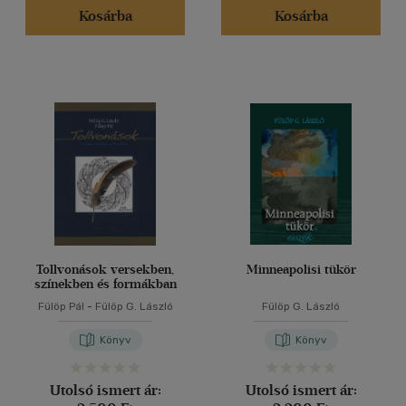
Kosárba
Kosárba
Tollvonások versekben,
Minneapolisi tükör
színekben és formákban
Fülöp Pál
-
Fülöp G. László
Fülöp G. László
Könyv
Könyv
Utolsó ismert ár:
Utolsó ismert ár: