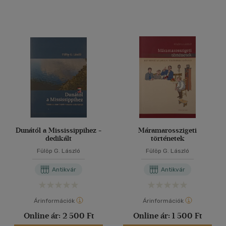
Dunától a Mississippihez -
Máramarosszigeti
dedikált
történetek
Fülöp G. László
Fülöp G. László
Antikvár
Antikvár
Árinformációk
Árinformációk
Online ár:
2 500 Ft
Online ár:
1 500 Ft