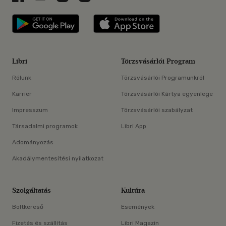
Libri applikáció Szerezd meg: Google P
Libri applikáció 
Libri
Törzsvásárlói Program
Rólunk
Törzsvásárlói Programunkról
Karrier
Törzsvásárlói Kártya egyenlege
Impresszum
Törzsvásárlói szabályzat
Társadalmi programok
Libri App
Adományozás
Akadálymentesítési nyilatkozat
Szolgáltatás
Kultúra
Boltkereső
Események
Fizetés és szállítás
Libri Magazin