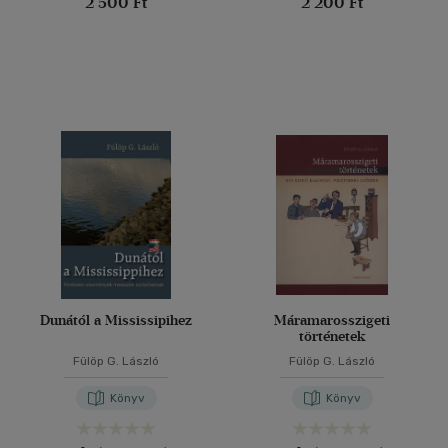
2 500 Ft
2 200 Ft
Dunától a Mississipihez
Máramarosszigeti
történetek
Fülöp G. László
Fülöp G. László
Könyv
Könyv