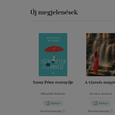
Új megjelenések
Szent Péter esernyője
A vízesés mögöt
Mikszáth Kálmán
Kovács Andrea
Könyv
Könyv
Árinformációk
Árinformációk