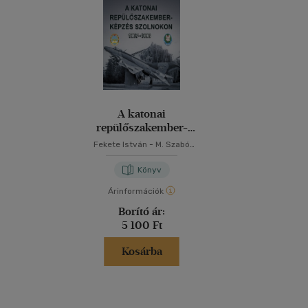
A katonai
repülőszakember-
képzés Szolnokon
Fekete István
-
M. Szabó
1967-1996
Miklós
Könyv
Árinformációk
Borító ár:
5 100 Ft
Kosárba