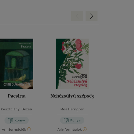
Hátra
Előre
Pacsirta
Nehézsúlyú szépség
Toxic Relat
Kosztolányi Dezső
Moa Herngren
Krisztian K
Könyv
Könyv
Kön
Árinformációk
Árinformációk
Árinformáci