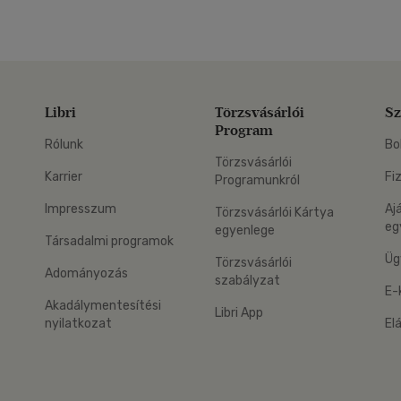
Libri
Törzsvásárlói
Sz
Program
Rólunk
Bo
Törzsvásárlói
Karrier
Fi
Programunkról
Impresszum
Aj
Törzsvásárlói Kártya
eg
egyenlege
Társadalmi programok
Üg
Törzsvásárlói
Adományozás
szabályzat
E-
Akadálymentesítési
Libri App
nyilatkozat
El
eg: Google Play
 applikáció Letölthető az App Store-ból