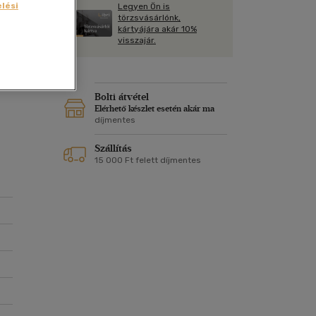
Kártya
lési
Legyen Ön is
Vallás, mitológia
m
törzsvásárlónk,
Képeslap
kártyájára akár 10%
ét
és Természet
visszajár.
yv
Naptár
k
Papír, írószer
ok
Bolti átvétel
Elérhető készlet esetén akár ma
díjmentes
al
Szállítás
15 000 Ft felett díjmentes
.