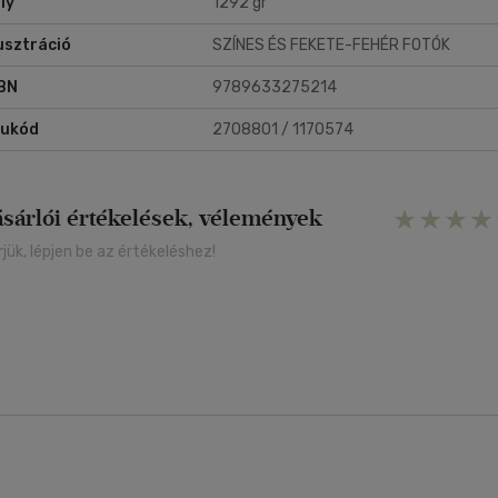
ly
1292 gr
lusztráció
SZÍNES ÉS FEKETE-FEHÉR FOTÓK
BN
9789633275214
rukód
2708801 / 1170574
ásárlói értékelések, vélemények
rjük, lépjen be az értékeléshez!