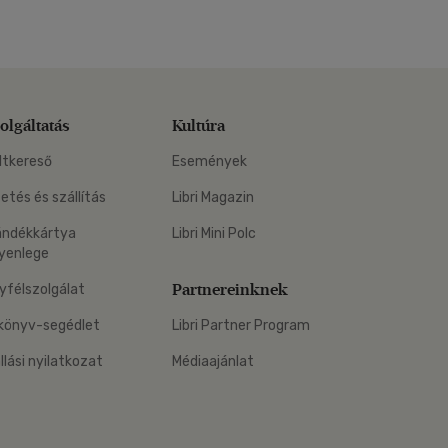
olgáltatás
Kultúra
ltkereső
Események
zetés és szállítás
Libri Magazin
ándékkártya
Libri Mini Polc
yenlege
Partnereinknek
yfélszolgálat
könyv-segédlet
Libri Partner Program
állási nyilatkozat
Médiaajánlat