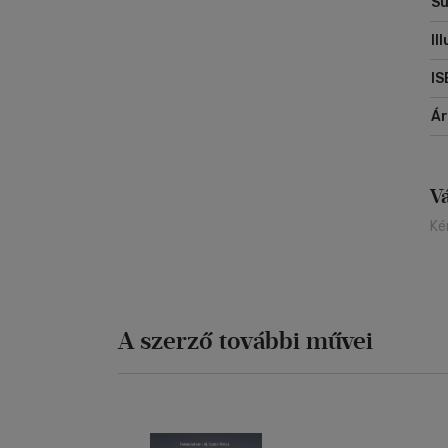
Sú
Il
IS
Á
V
Ké
A szerző további művei