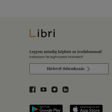
Libri
Legyen mindig képben az irodalommal!
Iratkozzon fel legfrissebb híreinkért!
Hírlevél-feliratkozás
Libri a Facebookon
Libri a Youtube-on
Libri az Instagramon
Libri a LinkedInen
Libri applikáció Szerezd m
Libri