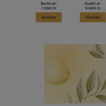
Borító ár:
Kiadói ár:
2 690 Ft
9 900 Ft
Kosárba
Kosárba