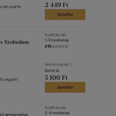
2 449 Ft
gy vén nyárfa
Kosárba
Szállítási idő:
1-3 munkanap
és Szolnokon
510
pontot ér
Árinformációk
Borító ár:
5 100 Ft
 itt végzett
Kosárba
Szállítási idő:
2-4 munkanap
i tervezése