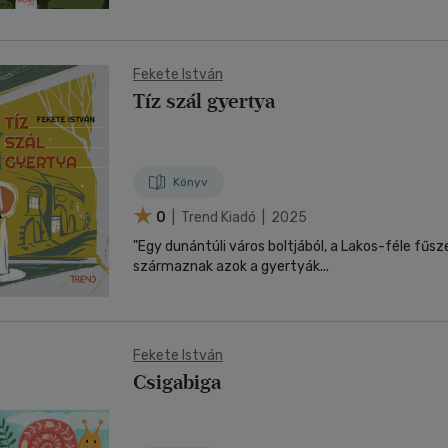
Fekete István
Tíz szál gyertya
Könyv
0
| Trend Kiadó | 2025
"Egy dunántúli város boltjából, a Lakos-féle fűs
származnak azok a gyertyák...
Fekete István
Csigabiga