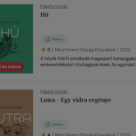
Fekete István
Hú
Könyv
0
| Móra Ferenc Ifjúsági Könyvkiad | 2022
A folyók fölött emelkedő magaspart barlangjaib
emberemlékezet óta baglyok élnek. Az egymást v
i és online
Fekete István
Lutra - Egy vidra regénye
Könyv
4
| Móra Ferenc Ifjúsági Könyvkiad | 2022