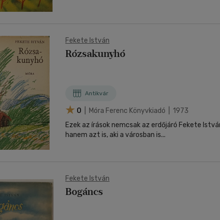
Fekete István
Rózsakunyhó
Antikvár
0
| Móra Ferenc Könyvkiadó | 1973
Ezek az írások nemcsak az erdőjáró Fekete Istvá
hanem azt is, aki a városban is...
Fekete István
Bogáncs