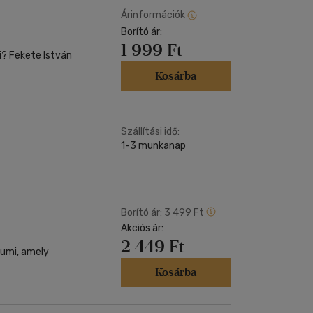
Árinformációk
Borító ár:
1 999 Ft
ni? Fekete István
Kosárba
Szállítási idő:
1-3 munkanap
Borító ár:
3 499 Ft
Akciós ár:
2 449 Ft
pumi, amely
Kosárba