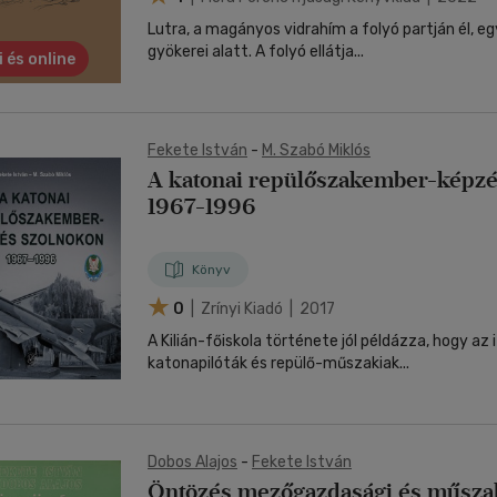
Lutra, a magányos vidrahím a folyó partján él, e
gyökerei alatt. A folyó ellátja...
i és online
Fekete István
-
M. Szabó Miklós
A katonai repülőszakember-képz
1967-1996
Könyv
0
| Zrínyi Kiadó | 2017
A Kilián-főiskola története jól példázza, hogy az
katonapilóták és repülő-műszakiak...
Dobos Alajos
-
Fekete István
Öntözés mezőgazdasági és műszak