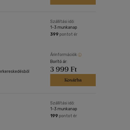
Szállítási idő:
1-3 munkanap
399
pontot ér
Árinformációk
Borító ár:
3 999 Ft
zerkereskedésből
Kosárba
Szállítási idő:
1-3 munkanap
199
pontot ér