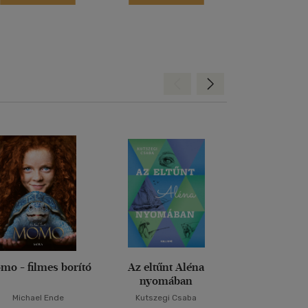
Hátra
Előre
mo - filmes borító
Az eltűnt Aléna
Tamás úrfi k
nyomában
Michael Ende
Kutszegi Csaba
Mark Twa