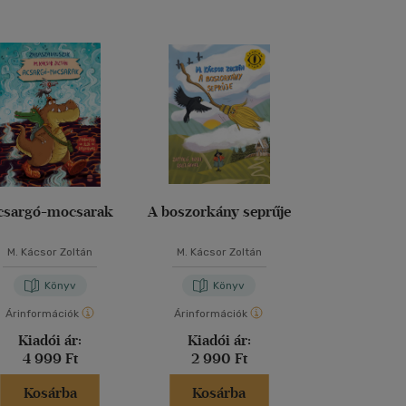
csargó-mocsarak
A boszorkány seprűje
Az ötezer év
M. Kácsor Zoltán
M. Kácsor Zoltán
M. Kácsor Z
Könyv
Könyv
Kön
Árinformációk
Árinformációk
Árinformáci
Kiadói ár:
Kiadói ár:
Borító 
4 999 Ft
2 990 Ft
4 990 
Kosárba
Kosárba
Kosár