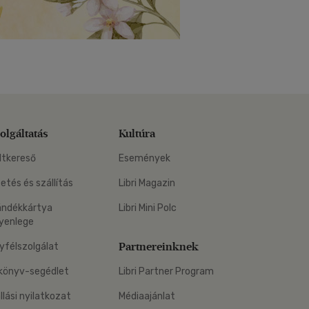
olgáltatás
Kultúra
ltkereső
Események
zetés és szállítás
Libri Magazin
ándékkártya
Libri Mini Polc
yenlege
Partnereinknek
yfélszolgálat
könyv-segédlet
Libri Partner Program
állási nyilatkozat
Médiaajánlat