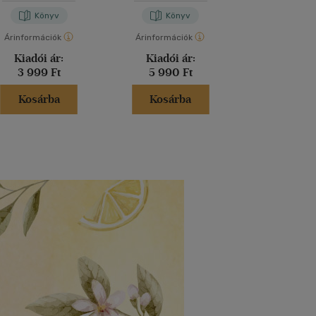
Könyv
Könyv
Kön
Árinformációk
Árinformációk
Árinformáci
Kiadói ár:
Kiadói ár:
Kiadói 
3 999 Ft
5 990 Ft
5 000 
Kosárba
Kosárba
Kosár