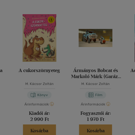
sa
A cukorszörnyeteg
Ármányos Bobcat és
A
Markoló Márk (Garázs
bagázs ) - Diafilm
M. Kácsor Zoltán
M. Kácsor Zoltán
Könyv
Film
Árinformációk
Árinformációk
Kiadói ár:
Fogyasztói ár:
2 990 Ft
1 970 Ft
Kosárba
Kosárba