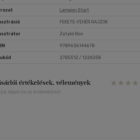
rozat
Lampion Start
lusztráció
FEKETE-FEHÉR RAJZOK
lusztrátor
Zatykó Bori
BN
9789636144678
rukód
2785512 / 1226058
ásárlói értékelések, vélemények
rjük, lépjen be az értékeléshez!