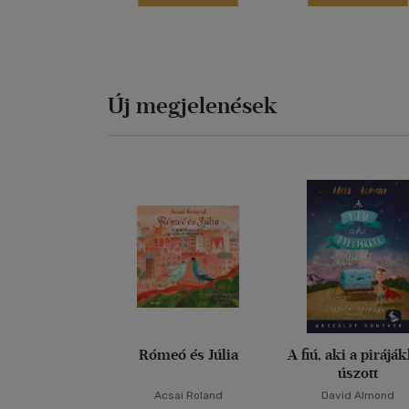
Új megjelenések
Rómeó és Júlia
A fiú, aki a pirájá
úszott
Acsai Roland
David Almond