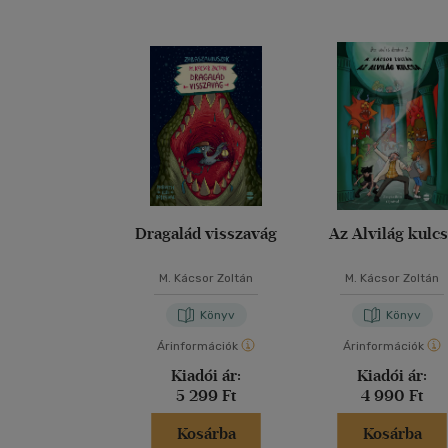
Dragalád visszavág
Az Alvilág kulc
M. Kácsor Zoltán
M. Kácsor Zoltán
Könyv
Könyv
Árinformációk
Árinformációk
Kiadói ár:
Kiadói ár:
5 299 Ft
4 990 Ft
Kosárba
Kosárba