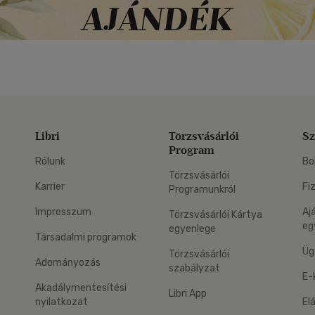
Libri
Törzsvásárlói
Sz
Program
Rólunk
Bo
Törzsvásárlói
Karrier
Fi
Programunkról
Impresszum
Aj
Törzsvásárlói Kártya
eg
egyenlege
Társadalmi programok
Üg
Törzsvásárlói
Adományozás
szabályzat
E-
Akadálymentesítési
Libri App
nyilatkozat
El