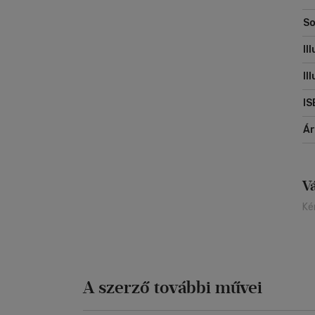
So
Il
Il
IS
Á
V
Ké
A szerző további művei