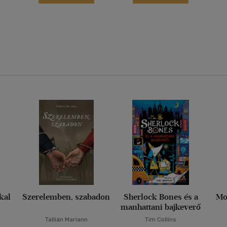
kkal
Szerelemben, szabadon
Sherlock Bones és a
Mo
manhattani bajkeverő
Tallián Mariann
Tim Collins