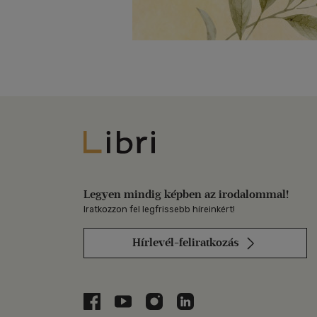
Libri
Legyen mindig képben az irodalommal!
Iratkozzon fel legfrissebb híreinkért!
Hírlevél-feliratkozás
Libri a Facebookon
Libri a Youtube-on
Libri az Instagramon
Libri a LinkedInen