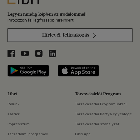
Legyen mindig képben az irodalommal!
Iratkozzon fel legfrissebb híreinkért!
Hírlevél-feliratkozás
Libri a Facebookon
Libri a Youtube-on
Libri az Instagramon
Libri a LinkedInen
Libri applikáció Szerezd meg: Google P
Libri applikáció 
Libri
Törzsvásárlói Program
Rólunk
Törzsvásárlói Programunkról
Karrier
Törzsvásárlói Kártya egyenlege
Impresszum
Törzsvásárlói szabályzat
Társadalmi programok
Libri App