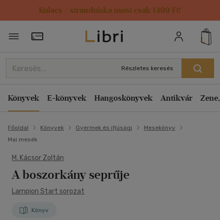
Kulacs / strandtáska most csak 1499 Ft!
Törzsvásárlói Kártya adatai
Részletes keresés
Könyvek
E-könyvek
Hangoskönyvek
Antikvár
Zene,
Főoldal
Könyvek
Gyermek és ifjúsági
Mesekönyv
Mai mesék
M. Kácsor Zoltán
A boszorkány seprűje
Lampion Start sorozat
Könyv