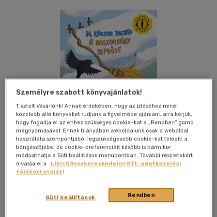
Személyre szabott könyvajánlatok!
Tisztelt Vásárlónk! Annak érdekében, hogy az ízléséhez minél
közelebb álló könyveket tudjunk a figyelmébe ajánlani, arra kérjük,
hogy fogadja el az ehhez szükséges cookie-kat a „Rendben” gomb
megnyomásával. Ennek hiányában weboldalunk csak a weboldal
használata szempontjából legszükségesebb cookie-kat telepíti a
böngészőjébe, de cookie-preferenciáit később is bármikor
módosíthatja a Süti beállítások menüpontban. További részletekért
olvassa el a
Libri Könyvkereskedelmi Kft. adatkezelési
tájékoztatóját
!
Kívánságlistához adom
Megosztom
Rendben
Süti beállítások
Lampion Könyvek
|
2025
|
magyar nyelvű
|
füles, kartonált
|