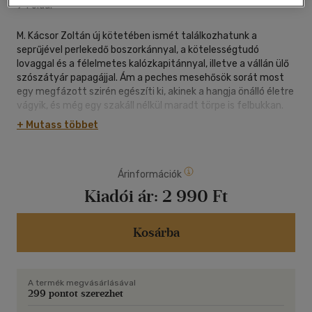
94 oldal
M. Kácsor Zoltán új kötetében ismét találkozhatunk a
seprűjével perlekedő boszorkánnyal, a kötelességtudó
lovaggal és a félelmetes kalózkapitánnyal, illetve a vállán ülő
szószátyár papagájjal. Ám a peches mesehősök sorát most
egy megfázott szirén egészíti ki, akinek a hangja önálló életre
vágyik, és még egy szakáll nélkül maradt törpe is felbukkan.
De vajon ki hasogatja a szőrszálakat a varázs fodrászatban?
+ Mutass többet
Minden kiderül, ha fellapozzátok ezt a Zatykó Bori illusztrátor
vicces rajzaival kísért mesegyűjteményt.
Árinformációk
STARTOLJ RÁ AZ OLVASÁSRA!
Kiadói ár:
2 990 Ft
A LAMPION START sorozat azoknak a kezdő olvasóknak
készült, akik már önállóan szeretnének hosszabb könyvekkel
Kosárba
ismerkedni, de a sok betű még fárasztja őket. A mozgalmas
és játékos oldalak, a humoros történetek, valamint a
rengeteg rajz igazi kalanddá teszi számukra az olvasást.
A termék megvásárlásával
A könyv borítóján a logó VILÁGÍT a sötétben!
299 pontot szerezhet