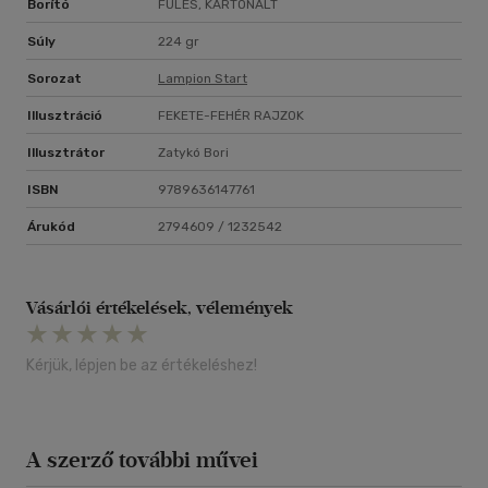
Borító
FÜLES, KARTONÁLT
Súly
224 gr
Sorozat
Lampion Start
Illusztráció
FEKETE-FEHÉR RAJZOK
Illusztrátor
Zatykó Bori
ISBN
9789636147761
Árukód
2794609 / 1232542
Vásárlói értékelések, vélemények
Kérjük, lépjen be az értékeléshez!
A szerző további művei