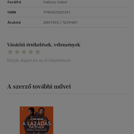
Fordító
Habony Gábor
ISBN
9786151220351
Árukód
2807455 / 1239687
Vásárlói értékelések, vélemények
Kérjük, lépjen be az értékeléshez!
A szerző további művei