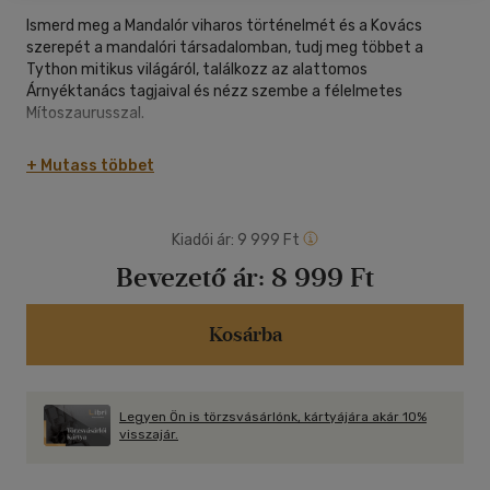
Ismerd meg a Mandalór viharos történelmét és a Kovács
szerepét a mandalóri társadalomban, tudj meg többet a
Tython mitikus világáról, találkozz az alattomos
Árnyéktanács tagjaival és nézz szembe a félelmetes
Mítoszaurusszal.
Kalandozz a galaxis lenyűgöző helyszínein ezzel a
+ Mutass többet
részletgazdag, a Lucasfilm közreműködésével készített,
páratlan fotókat, részletes karakterleírásokat és átfogó
információkat tartalmazó útmutatóval, és ne feledd: EZ AZ
Kiadói ár:
9 999 Ft
IGAZ ÚT.
Bevezető ár:
8 999 Ft
John R. Mullaney különleges keresztmetszeteivel és Pedro
Pascal előszavával
Kosárba
Legyen Ön is törzsvásárlónk, kártyájára akár 10%
visszajár.