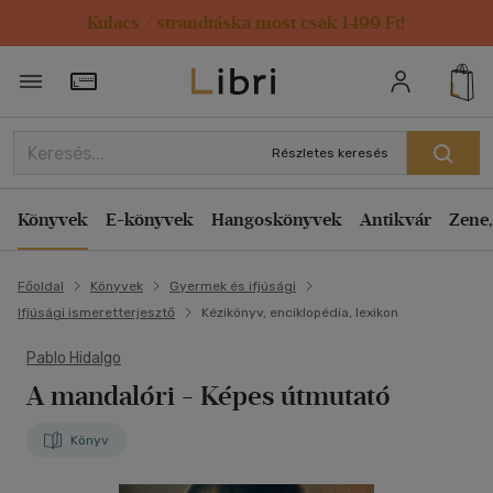
Kulacs / strandtáska most csak 1499 Ft!
Törzsvásárlói Kártya adatai
Részletes keresés
Könyvek
E-könyvek
Hangoskönyvek
Antikvár
Zene,
Főoldal
Könyvek
Gyermek és ifjúsági
Ifjúsági ismeretterjesztő
Kézikönyv, enciklopédia, lexikon
Pablo Hidalgo
A mandalóri - Képes útmutató
Könyv