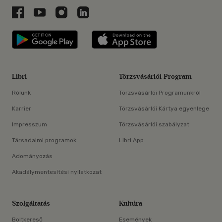
Libri a Facebookon
Libri a Youtube-on
Libri az Instagramon
Libri a LinkedInen
Libri applikáció Szerezd meg: Google P
Libri applikáció 
Libri
Törzsvásárlói Program
Rólunk
Törzsvásárlói Programunkról
Karrier
Törzsvásárlói Kártya egyenlege
Impresszum
Törzsvásárlói szabályzat
Társadalmi programok
Libri App
Adományozás
Akadálymentesítési nyilatkozat
Szolgáltatás
Kultúra
Boltkereső
Események