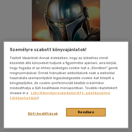
Személyre szabott könyvajánlatok!
Tisztelt Vásárlónk! Annak érdekében, hogy az ízléséhez minél
közelebb álló könyveket tudjunk a figyelmébe ajánlani, arra kérjük,
hogy fogadja el az ehhez szükséges cookie-kat a „Rendben” gomb
megnyomásával. Ennek hiányában weboldalunk csak a weboldal
használata szempontjából legszükségesebb cookie-kat telepíti a
böngészőjébe, de cookie-preferenciáit később is bármikor
módosíthatja a Süti beállítások menüpontban. További részletekért
olvassa el a
Libri Könyvkereskedelmi Kft. adatkezelési
tájékoztatóját
!
Kívánságlistához adom
Megosztom
Rendben
Süti beállítások
Kolibri Kiadó
|
2026
|
magyar nyelvű
|
keménytábla
|
232
oldal