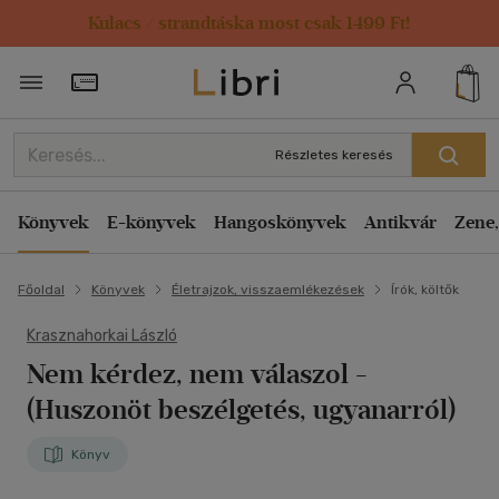
Kulacs / strandtáska most csak 1499 Ft!
Törzsvásárlói Kártya adatai
Részletes keresés
Könyvek
E-könyvek
Hangoskönyvek
Antikvár
Zene,
Főoldal
Könyvek
Életrajzok, visszaemlékezések
Írók, költők
Krasznahorkai László
Nem kérdez, nem válaszol
-
(Huszonöt beszélgetés, ugyanarról)
Könyv