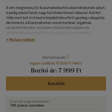
A cím megtévesztő: Krasznahorkaitól sokan kérdeznek sokat,
ő pedig alázattal és nagy körültekintéssel válaszol. A kötet
több mint két évtized interjúiból készített gazdag válogatás.
Aki ismerős a Krasznahorkai-univerzumban, izgalmas
részletkérdésekre, műveken átívelő jelenségekre és
problémákra figyelhet fel; aki pedig még csak ennek a
misztikus-különleges világnak a bejáratánál tartózkodik, jobb
+ Mutass többet
kalauzt nem is kaphatna útitársul. A beszélgetésekben
műhelytitkok, keletkezéstörténeti érdekességek ugyanúgy
szóba, és Krasznahorkai-mondatba kerülnek, mint a
Árinformációk
hagyománnyal, a kelettel, a válsággal, a sikerrel kapcsolatos
reflexiók. Megismerhetjük az írót és a magánembert is. És
Ingyen szállítás 15 000 Ft felett
Krasznahorkai nemcsak válaszol, hanem kérdez is.
Borító ár:
7 999 Ft
Magától és mindnyájunktól. A beszélgetés végtelen.
Kosárba
A termék megvásárlásával
799 pontot szerezhet