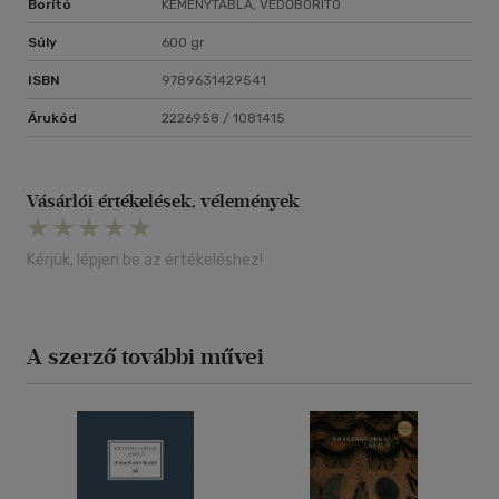
Borító
KEMÉNYTÁBLA, VÉDŐBORÍTÓ
Súly
600 gr
ISBN
9789631429541
Árukód
2226958 / 1081415
Vásárlói értékelések, vélemények
Kérjük, lépjen be az értékeléshez!
A szerző további művei