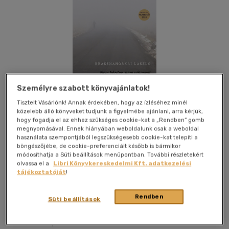
Személyre szabott könyvajánlatok!
Tisztelt Vásárlónk! Annak érdekében, hogy az ízléséhez minél
közelebb álló könyveket tudjunk a figyelmébe ajánlani, arra kérjük,
hogy fogadja el az ehhez szükséges cookie-kat a „Rendben” gomb
megnyomásával. Ennek hiányában weboldalunk csak a weboldal
használata szempontjából legszükségesebb cookie-kat telepíti a
böngészőjébe, de cookie-preferenciáit később is bármikor
módosíthatja a Süti beállítások menüpontban. További részletekért
olvassa el a
Libri Könyvkereskedelmi Kft. adatkezelési
tájékoztatóját
!
Kívánságlistához adom
Megosztom
Rendben
Süti beállítások
Magvető Kft.
|
2025
|
magyar nyelvű
|
keménytábla,
védőborító
|
299 oldal