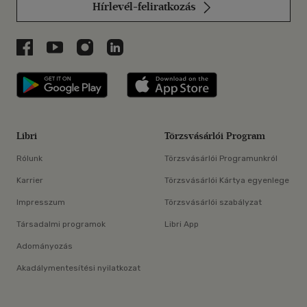
Hírlevél-feliratkozás
Libri a Facebookon
Libri a Youtube-on
Libri az Instagramon
Libri a LinkedInen
Libri applikáció Szerezd meg: Google P
Libri applikáció 
Libri
Törzsvásárlói Program
Rólunk
Törzsvásárlói Programunkról
Karrier
Törzsvásárlói Kártya egyenlege
Impresszum
Törzsvásárlói szabályzat
Társadalmi programok
Libri App
Adományozás
Akadálymentesítési nyilatkozat