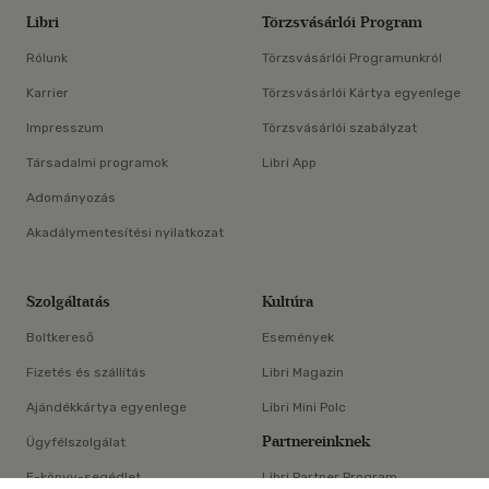
Libri
Törzsvásárlói Program
Rólunk
Törzsvásárlói Programunkról
Karrier
Törzsvásárlói Kártya egyenlege
Impresszum
Törzsvásárlói szabályzat
Társadalmi programok
Libri App
Adományozás
Akadálymentesítési nyilatkozat
Szolgáltatás
Kultúra
Boltkereső
Események
Fizetés és szállítás
Libri Magazin
Ajándékkártya egyenlege
Libri Mini Polc
Partnereinknek
Ügyfélszolgálat
E-könyv-segédlet
Libri Partner Program