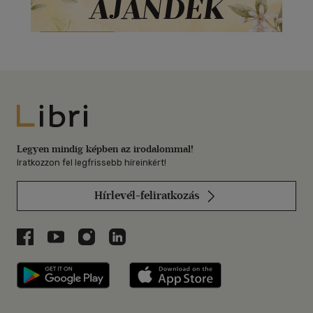
Libri
Legyen mindig képben az irodalommal!
Iratkozzon fel legfrissebb híreinkért!
Hírlevél-feliratkozás
Libri a Facebookon
Libri a Youtube-on
Libri az Instagramon
Libri a LinkedInen
Libri applikáció Szerezd meg: Google P
Libri applikáció 