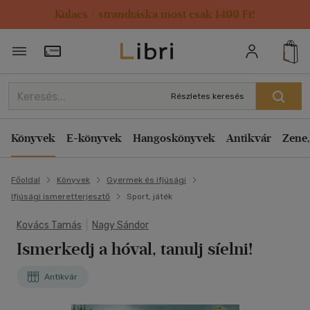
Kulacs / strandtáska most csak 1499 Ft!
Törzsvásárlói Kártya adatai
Részletes keresés
Könyvek
E-könyvek
Hangoskönyvek
Antikvár
Zene,
Főoldal
Könyvek
Gyermek és ifjúsági
Ifjúsági ismeretterjesztő
Sport, játék
Kovács Tamás
|
Nagy Sándor
Ismerkedj a hóval, tanulj síelni!
Antikvár