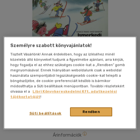
Személyre szabott könyvajánlatok!
Tisztelt Vásárlónk! Annak érdekében, hogy az ízléséhez minél
közelebb álló könyveket tudjunk a figyelmébe ajánlani, arra kérjük,
hogy fogadja el az ehhez szükséges cookie-kat a „Rendben” gomb
Kívánságlistához adom
Megosztom
megnyomásával. Ennek hiányában weboldalunk csak a weboldal
használata szempontjából legszükségesebb cookie-kat telepíti a
böngészőjébe, de cookie-preferenciáit később is bármikor
módosíthatja a Süti beállítások menüpontban. További részletekért
Sport Lap- És Könyvkiadó
|
1989
|
magyar nyelvű
olvassa el a
Libri Könyvkereskedelmi Kft. adatkezelési
tájékoztatóját
!
|
keménytábla
|
180 oldal
Rendben
Süti beállítások
Árinformációk