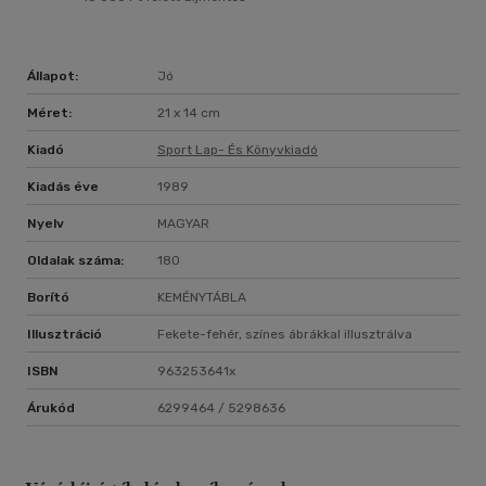
Állapot:
Jó
Méret:
21 x 14 cm
Kiadó
Sport Lap- És Könyvkiadó
Kiadás éve
1989
Nyelv
MAGYAR
Oldalak száma:
180
Borító
KEMÉNYTÁBLA
Illusztráció
Fekete-fehér, színes ábrákkal illusztrálva
ISBN
963253641x
Árukód
6299464 / 5298636