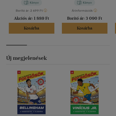
Könyv
Könyv
Borító ár:
2 699 Ft
Árinformációk
Akciós ár:
1 889 Ft
Borító ár:
3 090 Ft
Kosárba
Kosárba
Új megjelenések