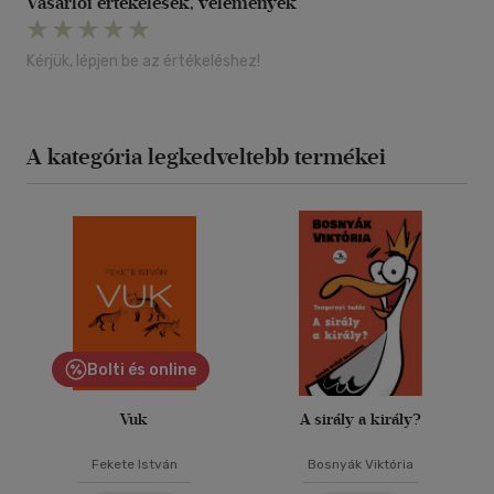
Vásárlói értékelések, vélemények
Kérjük, lépjen be az értékeléshez!
A kategória legkedveltebb termékei
Bolti és online
Vuk
A sirály a király?
Fekete István
Bosnyák Viktória