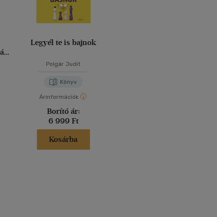
Legyél te is bajnok
idám
Polgár Judit
Könyv
Árinformációk
Borító ár:
6 999 Ft
Kosárba