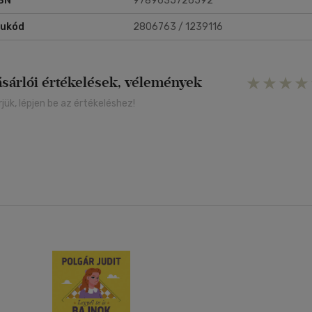
BN
9789635726592
rukód
2806763 / 1239116
ásárlói értékelések, vélemények
rjük, lépjen be az értékeléshez!