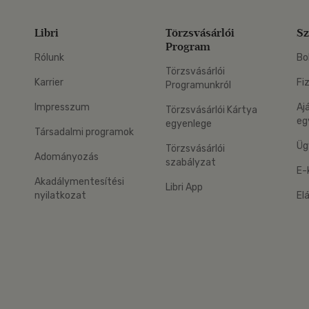
Libri
Törzsvásárlói
Sz
Program
Rólunk
Bo
Törzsvásárlói
Karrier
Fi
Programunkról
Impresszum
Aj
Törzsvásárlói Kártya
eg
egyenlege
Társadalmi programok
Üg
Törzsvásárlói
Adományozás
szabályzat
E-
Akadálymentesítési
Libri App
nyilatkozat
El
eg: Google Play
 applikáció Letölthető az App Store-ból