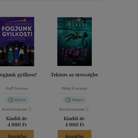
ogjunk gyilkost!
Tekints az ürességbe
Vidéki bűn
Ruff Orsolya
Philip Fracassi
Agatha Chr
Könyv
Könyv
Kön
Árinformációk
Árinformációk
Árinformáci
Kiadói ár:
Kiadói ár:
Kiadói 
4 990 Ft
4 980 Ft
5 999 
Kosárba
Kosárba
Kosár