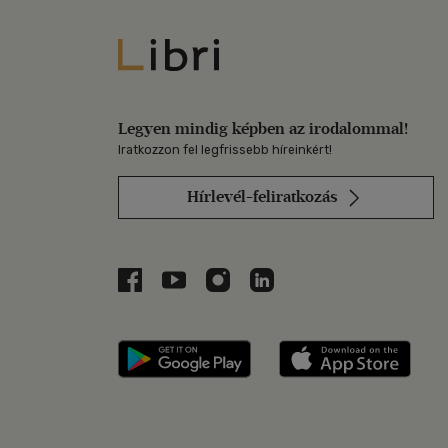
Libri
Legyen mindig képben az irodalommal!
Iratkozzon fel legfrissebb híreinkért!
Hírlevél-feliratkozás
Libri a Facebookon
Libri a Youtube-on
Libri az Instagramon
Libri a LinkedInen
Libri applikáció Szerezd m
Libri