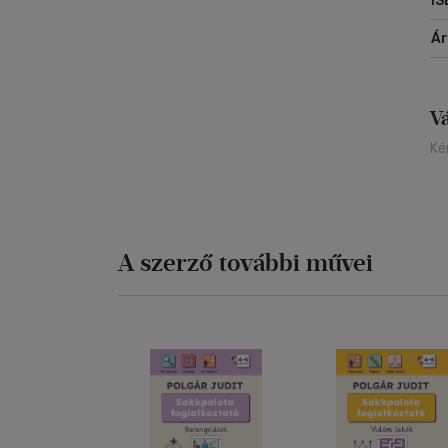
IS
Á
V
Ké
A szerző további művei