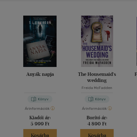
Anyák napja
The Housemaid's
F
wedding
Freida McFadden
Könyv
Könyv
Árinformációk
Árinformációk
Kiadói ár:
Borító ár:
5 999 Ft
4 890 Ft
Kosárba
Kosárba