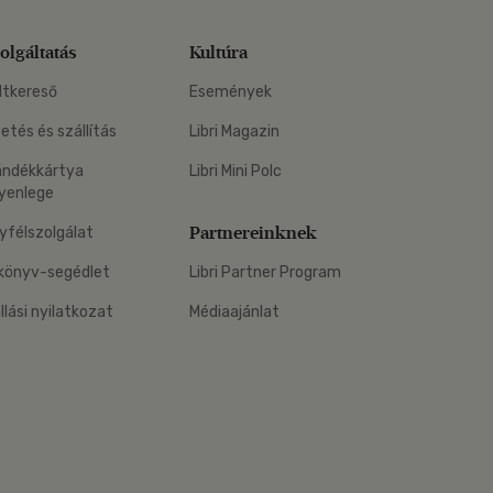
olgáltatás
Kultúra
ltkereső
Események
zetés és szállítás
Libri Magazin
ándékkártya
Libri Mini Polc
yenlege
Partnereinknek
yfélszolgálat
könyv-segédlet
Libri Partner Program
állási nyilatkozat
Médiaajánlat