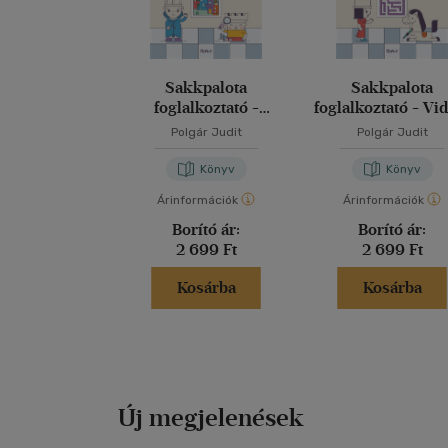
Sakkpalota
Sakkpalota
foglalkoztató -
foglalkoztató - V
Barangolások
lakók
Polgár Judit
Polgár Judit
Könyv
Könyv
Árinformációk
Árinformációk
Borító ár:
Borító ár:
2 699 Ft
2 699 Ft
Kosárba
Kosárba
Új megjelenések