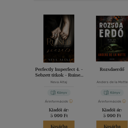
Perfectly Imperfect 4. -
Rozsdaerdő
Sebzett titkok - Ruined
secrets
Neva Altaj
Anders de la Motte
Könyv
Könyv
Árinformációk
Árinformációk
Kiadói ár:
Kiadói ár:
5 999 Ft
5 990 Ft
Kosárba
Kosárba