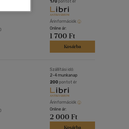
Kártya
170
pontot ér
Vallás, mitológia
m
Képeslap
és Természet
yv
Naptár
Árinformációk
k
Online ár:
Papír, írószer
0
1 700 Ft
ok
Kosárba
Szállítási idő:
2-4 munkanap
200
pontot ér
Árinformációk
Online ár:
0
2 000 Ft
Kosárba