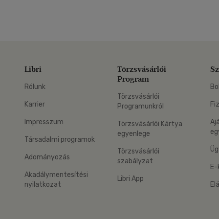
Libri
Törzsvásárlói
Sz
Program
Rólunk
Bo
Törzsvásárlói
Karrier
Fi
Programunkról
Impresszum
Aj
Törzsvásárlói Kártya
eg
egyenlege
Társadalmi programok
Üg
Törzsvásárlói
Adományozás
szabályzat
E-
Akadálymentesítési
Libri App
nyilatkozat
El
eg: Google Play
 applikáció Letölthető az App Store-ból