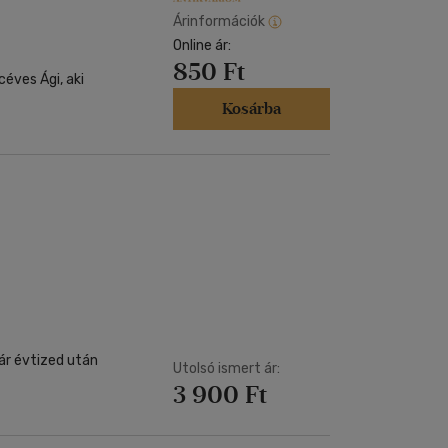
Árinformációk
Online ár:
850 Ft
Kosárba
ár évtized után
Utolsó ismert ár:
3 900 Ft