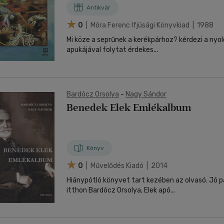
Antikvár
0
| Móra Ferenc Ifjúsági Könyvkiad | 1988
Mi köze a seprűnek a kerékpárhoz? kérdezi a nyolcéves Ági, aki
apukájával folytat érdekes...
Bardócz Orsolya
-
Nagy Sándor
Benedek Elek Emlékalbum
Könyv
0
| Művelődés Kiadó | 2014
Hiánypótló könyvet tart kezében az olvasó. Jó p
itthon Bardócz Orsolya, Elek apó...