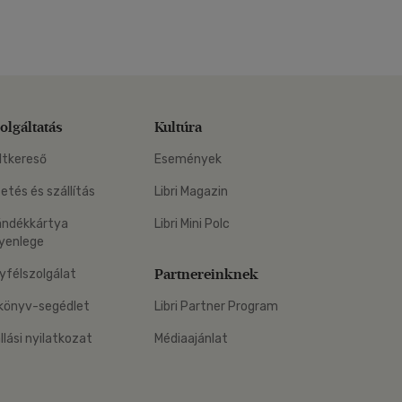
olgáltatás
Kultúra
ltkereső
Események
zetés és szállítás
Libri Magazin
ándékkártya
Libri Mini Polc
yenlege
Partnereinknek
yfélszolgálat
könyv-segédlet
Libri Partner Program
állási nyilatkozat
Médiaajánlat