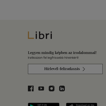
Libri
Legyen mindig képben az irodalommal!
Iratkozzon fel legfrissebb híreinkért!
Hírlevél-feliratkozás
Libri a Facebookon
Libri a Youtube-on
Libri az Instagramon
Libri a LinkedInen
Libri applikáció Szerezd m
Libri