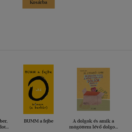
Kosárba
ber,
BUMM a fejbe
A dolgok és amik a
ott,
mögöttem lévő dolgok