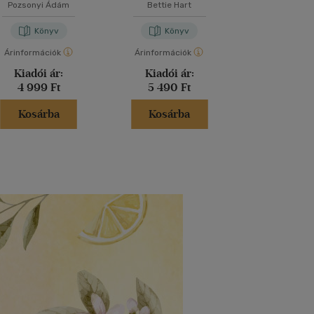
Pozsonyi Ádám
Bettie Hart
Are Kal
Könyv
Könyv
Kön
Árinformációk
Árinformációk
Árinformáci
Kiadói ár:
Kiadói ár:
Kiadói 
4 999 Ft
5 490 Ft
5 690 
Kosárba
Kosárba
Kosár