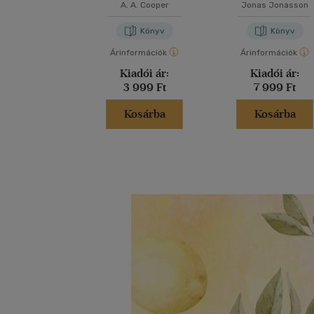
hogy túl sokat
A. A. Cooper
Jonas Jonasson
gondolkodik
Könyv
Könyv
Árinformációk
Árinformációk
Kiadói ár:
Kiadói ár:
3 999 Ft
7 999 Ft
Kosárba
Kosárba