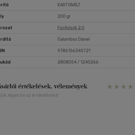
rító
KARTONÁLT
ly
200 gr
rozat
Focihősök 2.0
rdító
Galambos Dániel
BN
9786156345721
rukód
2808054 / 1240266
ásárlói értékelések, vélemények
rjük, lépjen be az értékeléshez!