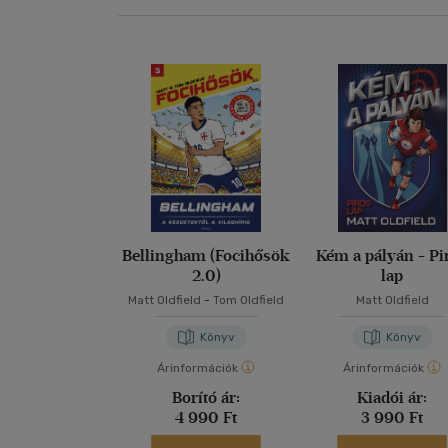
Bellingham (Focihősök
Kém a pályán - Pi
2.0)
lap
Matt Oldfield
-
Tom Oldfield
Matt Oldfield
Könyv
Könyv
Árinformációk
Árinformációk
Borító ár:
Kiadói ár:
4 990 Ft
3 990 Ft