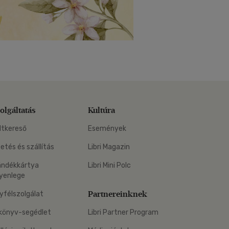
olgáltatás
Kultúra
ltkereső
Események
zetés és szállítás
Libri Magazin
ándékkártya
Libri Mini Polc
yenlege
Partnereinknek
yfélszolgálat
könyv-segédlet
Libri Partner Program