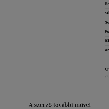
Bo
Sú
So
Fo
IS
Á
V
Ké
A szerző további művei