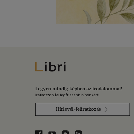
Libri
Legyen mindig képben az irodalommal!
Iratkozzon fel legfrissebb híreinkért!
Hírlevél-feliratkozás
Libri a Facebookon
Libri a Youtube-on
Libri az Instagramon
Libri a LinkedInen