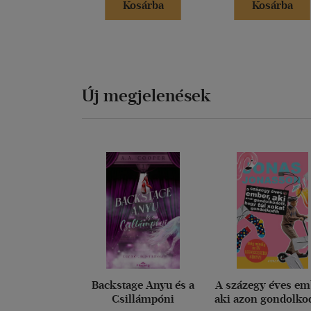
Kosárba
Kosárba
Új megjelenések
Backstage Anyu és a
A százegy éves em
Csillámpóni
aki azon gondolkod