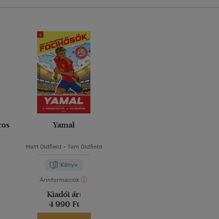
ros
Yamal
Matt Oldfield
-
Tom Oldfield
Könyv
Árinformációk
Kiadói ár:
4 990 Ft