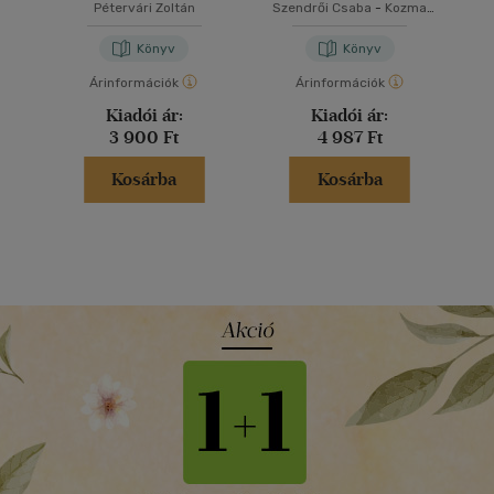
mögött vannak
Pétervári Zoltán
Szendrői Csaba
-
Kozma
András
Könyv
Könyv
Árinformációk
Árinformációk
Kiadói ár:
Kiadói ár:
3 900 Ft
4 987 Ft
Kosárba
Kosárba