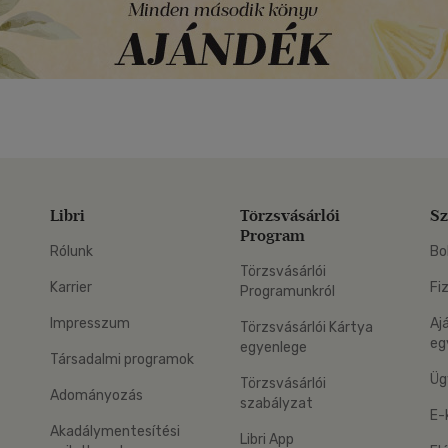
Libri
Törzsvásárlói
Sz
Program
Rólunk
Bo
Törzsvásárlói
Karrier
Fi
Programunkról
Impresszum
Aj
Törzsvásárlói Kártya
eg
egyenlege
Társadalmi programok
Üg
Törzsvásárlói
Adományozás
szabályzat
E-
Akadálymentesítési
Libri App