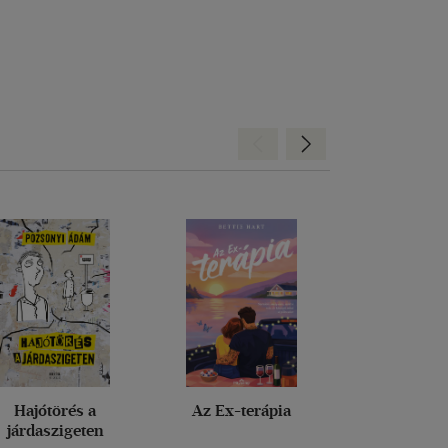
Hátra
Előre
Hajótörés a
Az Ex-terápia
Túrapa
járdaszigeten