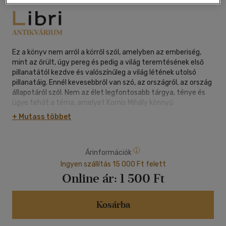
Ez a könyv nem arról a körről szól, amelyben az emberiség,
mint az őrült, úgy pereg és pedig a világ teremtésének első
pillanatától kezdve és valószínűleg a világ létének utolsó
pillanatáig. Ennél kevesebbről van szó, az országról, az ország
állapotáról szól. Nem az élet legfontosabb tárgya, ténye és
ügye tehát a téma, amelyet Kornis Mihály könnyű
párbeszédekben földolgozott. Frivol olvasónak, első
+ Mutass többet
tekintetre, ezek a dialógusok frivolaknak tetszhetnek. De ha
belemélyed a könyvbe, hamarosan meggyőződik, hogy ez
nem érzékiséget csiklandó, mulattató dialógusok
Árinformációk
gyűjteménye, hanem egy szomorú tanköltemény.
Így körbe-körbe, irodalomból irodalomba, körből magyarba.
Ingyen szállítás 15 000 Ft felett
Aha, maci, akkor ez egy ilyen ország mostanában. Kezünkben
Online ár:
1 500 Ft
ketté törik a nyalóka. Lécci, ne szórcsizz, adj egy pézsét. Itt
csak a dezskák futnak vagy a csöcsbombázók. Bocsika. Csá.
Tök mindegy. Az a kibaszott kurva ártatlanság, ahol a költő
Kosárba
mondja, kunyizol itt folyton a mondatokért. Hát ezek
szörnyetegek, tízfilléresekkel dobálják a Szűzmáriát.