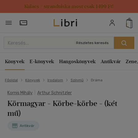
Kulacs / strandtáska most csak 1499 Ft!
Törzsvásárlói Kártya adatai
Részletes keresés
Könyvek
E-könyvek
Hangoskönyvek
Antikvár
Zene,
Főoldal
Könyvek
Irodalom
Színmű
Dráma
Kornis Mihály
|
Arthur Schnitzler
Körmagyar - Körbe-körbe
- (két
mű)
Antikvár