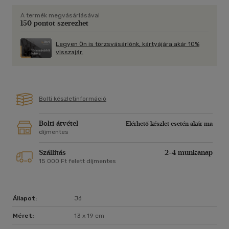
Egy széjjelcincált társadalom karikatúriái a szereplők. Igaz
A termék megvásárlásával
ez? Csak karikatúrák volnánk, csak a kor imbecilis gyermekei?
150 pontot szerezhet
Ez legalábbis kérdéses. Másrészt viszont nem feledhető, hogy
mindegyik szereplőnek van egy pillanata, amikor majdnem
Legyen Ön is törzsvásárlónk, kártyájára akár 10%
sírva fakad. Az őszinteség, a magány, a megaláztatás és
visszajár.
tehetetlenség pillanata. Az ezer sírás országa.
Bolti készletinformáció
Bolti átvétel
Elérhető készlet esetén akár ma
díjmentes
Szállítás
2-4 munkanap
15 000 Ft felett díjmentes
Állapot:
Jó
Méret:
13 x 19 cm