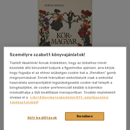
Személyre szabott könyvajánlatok!
Tisztelt Vásárlónk! Annak érdekében, hogy az ízléséhez minél
közelebb álló könyveket tudjunk a figyelmébe ajánlani, arra kérjük,
hogy fogadja el az ehhez szükséges cookie-kat a „Rendben” gomb
megnyomásával. Ennek hiányában weboldalunk csak a weboldal
használata szempontjából legszükségesebb cookie-kat telepíti a
böngészőjébe, de cookie-preferenciáit később is bármikor
módosíthatja a Süti beállítások menüpontban. További részletekért
olvassa el a
Libri Könyvkereskedelmi Kft. adatkezelési
Kívánságlistához adom
Megosztom
tájékoztatóját
!
Rendben
Süti beállítások
Napra-Forgó Kft.
|
1990
|
magyar nyelvű
|
keménytábla,
védőborító
|
248 oldal