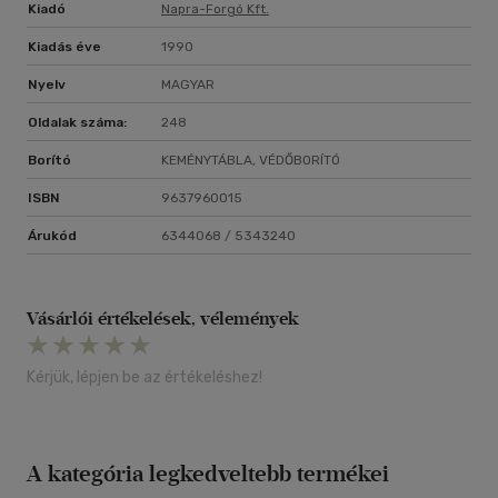
Kiadó
Napra-Forgó Kft.
Kiadás éve
1990
Nyelv
MAGYAR
Oldalak száma:
248
Borító
KEMÉNYTÁBLA, VÉDŐBORÍTÓ
ISBN
9637960015
Árukód
6344068 / 5343240
Vásárlói értékelések, vélemények
Kérjük, lépjen be az értékeléshez!
A kategória legkedveltebb termékei