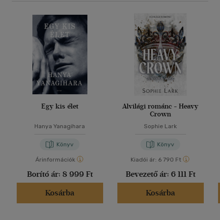
Egy kis élet
Alvilági románc - Heavy
Crown
Hanya Yanagihara
Sophie Lark
Könyv
Könyv
Árinformációk
Kiadói ár:
6 790 Ft
Borító ár:
8 999 Ft
Bevezető ár:
6 111 Ft
Kosárba
Kosárba