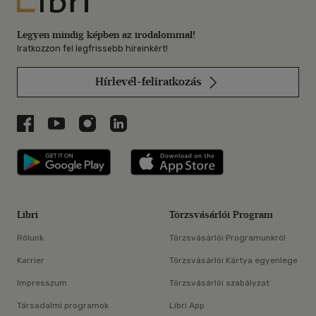
Legyen mindig képben az irodalommal!
Iratkozzon fel legfrissebb híreinkért!
Hírlevél-feliratkozás
Libri a Facebookon
Libri a Youtube-on
Libri az Instagramon
Libri a LinkedInen
Libri applikáció Szerezd meg: Google P
Libri applikáció 
Libri
Törzsvásárlói Program
Rólunk
Törzsvásárlói Programunkról
Karrier
Törzsvásárlói Kártya egyenlege
Impresszum
Törzsvásárlói szabályzat
Társadalmi programok
Libri App