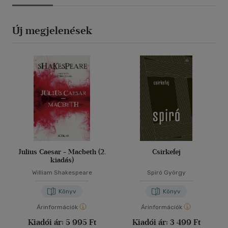
Új megjelenések
Julius Caesar - Macbeth (2.
Csirkefej
kiadás)
William Shakespeare
Spiró György
Könyv
Könyv
Árinformációk
Árinformációk
Kiadói ár:
5 995 Ft
Kiadói ár:
3 499 Ft