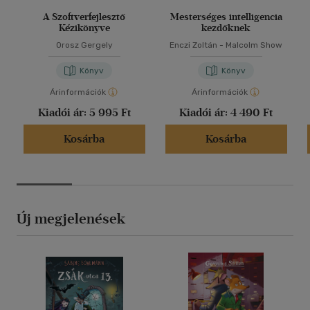
A Szoftverfejlesztő
Mesterséges intelligencia
Kézikönyve
kezdőknek
Orosz Gergely
Enczi Zoltán
-
Malcolm Show
Könyv
Könyv
Árinformációk
Árinformációk
Kiadói ár:
5 995 Ft
Kiadói ár:
4 490 Ft
Kosárba
Kosárba
Új megjelenések