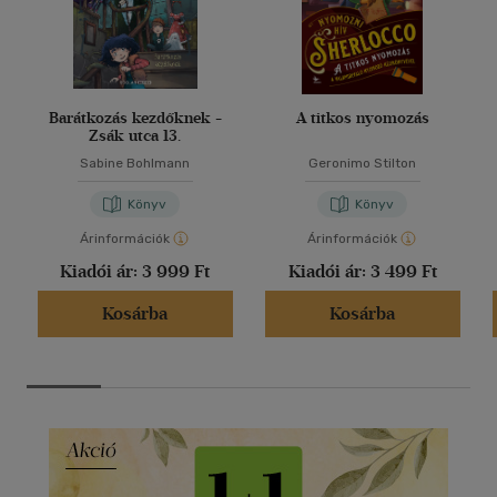
Barátkozás kezdőknek -
A titkos nyomozás
Zsák utca 13.
Sabine Bohlmann
Geronimo Stilton
Könyv
Könyv
Árinformációk
Árinformációk
Kiadói ár:
3 999 Ft
Kiadói ár:
3 499 Ft
Kosárba
Kosárba