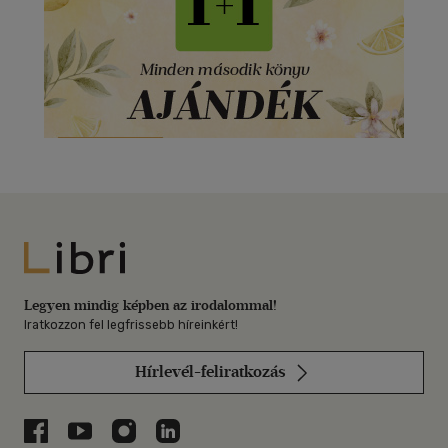
Libri
Legyen mindig képben az irodalommal!
Iratkozzon fel legfrissebb híreinkért!
Hírlevél-feliratkozás
Libri a Facebookon
Libri a Youtube-on
Libri az Instagramon
Libri a LinkedInen