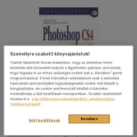
Személyre szabott könyvajánlatok!
Tisztelt Vásárlónk! Annak érdekében, hogy az ízléséhez minél
közelebb álló könyveket tudjunk a figyelmébe ajánlani, arra kérjük,
hogy fogadja el az ehhez szükséges cookie-kat a „Rendben” gomb
megnyomásával. Ennek hiányában weboldalunk csak a weboldal
használata szempontjából legszükségesebb cookie-kat telepíti a
böngészőjébe, de cookie-preferenciáit később is bármikor
módosíthatja a Süti beállítások menüpontban. További részletekért
olvassa el a
Libri Könyvkereskedelmi Kft. adatkezelési
tájékoztatóját
!
Kívánságlistához adom
Megosztom
Rendben
Süti beállítások
Computerbooks
|
2009
|
magyar nyelvű
|
cérnafűzött,