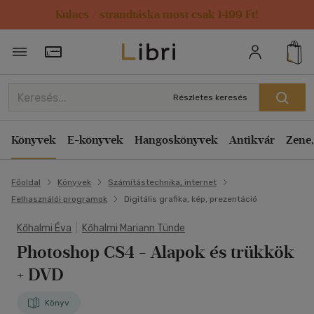
Kulacs / strandtáska most csak 1499 Ft!
Törzsvásárlói Kártya adatai
Részletes keresés
Könyvek
E-könyvek
Hangoskönyvek
Antikvár
Zene,
Főoldal
Könyvek
Számítástechnika, internet
Felhasználói programok
Digitális grafika, kép, prezentáció
Kőhalmi Éva
|
Kőhalmi Mariann Tünde
Photoshop CS4
- Alapok és trükkök
+ DVD
Könyv