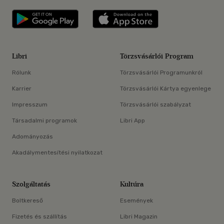
Libri applikáció Szerezd meg: Google P
Libri applikáció 
Libri
Törzsvásárlói Program
Rólunk
Törzsvásárlói Programunkról
Karrier
Törzsvásárlói Kártya egyenlege
Impresszum
Törzsvásárlói szabályzat
Társadalmi programok
Libri App
Adományozás
Akadálymentesítési nyilatkozat
Szolgáltatás
Kultúra
Boltkereső
Események
Fizetés és szállítás
Libri Magazin