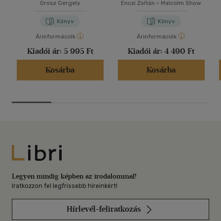
Orosz Gergely
Enczi Zoltán
-
Malcolm Show
Könyv
Könyv
Árinformációk
Árinformációk
Kiadói ár:
5 995 Ft
Kiadói ár:
4 490 Ft
Kosárba
Kosárba
Libri
Legyen mindig képben az irodalommal!
Iratkozzon fel legfrissebb híreinkért!
Hírlevél-feliratkozás