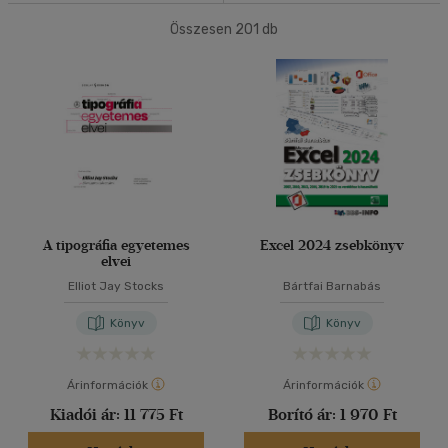
További könyveink
(12)
Összesen
201
db
40 db / oldal
Típus
Alkalmaz
Könyv
(13)
Antikvár
(23)
Ár szerint
A tipográfia egyetemes
Excel 2024 zsebkönyv
500 Ft alatt
(1)
elvei
500 Ft - 2500 Ft
(92)
Elliot Jay Stocks
Bártfai Barnabás
2500 Ft - 4500 Ft
(58)
Könyv
Könyv
4500 Ft felett
(57)
Árinformációk
Árinformációk
Korosztály szerint
Kiadói ár:
11 775 Ft
Borító ár:
1 970 Ft
Ifjúsági
(5)