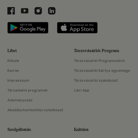
Libri a Facebookon
Libri a Youtube-on
Libri az Instagramon
Libri a LinkedInen
Libri applikáció Szerezd meg: Google P
Libri applikáció 
Libri
Törzsvásárlói Program
Rólunk
Törzsvásárlói Programunkról
Karrier
Törzsvásárlói Kártya egyenlege
Impresszum
Törzsvásárlói szabályzat
Társadalmi programok
Libri App
Adományozás
Akadálymentesítési nyilatkozat
Szolgáltatás
Kultúra