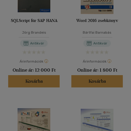
SQLScript für SAP HANA
Word 2016 zsebkönyv
Jörg Brandeis
Bártfai Barnabás
Antikvár
Antikvár
Árinformációk
Árinformációk
Online ár:
12 000 Ft
Online ár:
1 800 Ft
Kosárba
Kosárba