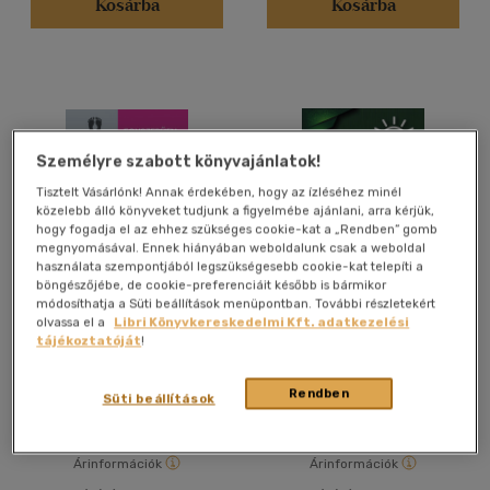
Kosárba
Kosárba
14 - 18 év
(1)
mind
(1)
Felnőtt
(165)
Nyelv szerint
Személyre szabott könyvajánlatok!
Magyar
(191)
Tisztelt Vásárlónk! Annak érdekében, hogy az ízléséhez minél
közelebb álló könyveket tudjunk a figyelmébe ajánlani, arra kérjük,
hogy fogadja el az ehhez szükséges cookie-kat a „Rendben” gomb
Angol
(2)
megnyomásával. Ennek hiányában weboldalunk csak a weboldal
Német
(8)
használata szempontjából legszükségesebb cookie-kat telepíti a
böngészőjébe, de cookie-preferenciáit később is bármikor
módosíthatja a Süti beállítások menüpontban. További részletekért
Excel 2019
Excel tippek
olvassa el a
Libri Könyvkereskedelmi Kft. adatkezelési
Vélemény szerint
tájékoztatóját
!
Szabó Ildikó
Bártfai Barnabás
(47)
Rendben
Könyv
Könyv
Süti beállítások
(7)
(7)
Árinformációk
Árinformációk
(3)