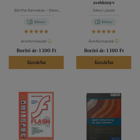
zsebkönyv
Bártfai Barnabás
-
Sikos
Sikos László
László
Könyv
Könyv
Árinformációk
Árinformációk
Borító ár:
1 190 Ft
Borító ár:
1 190 Ft
Kosárba
Kosárba