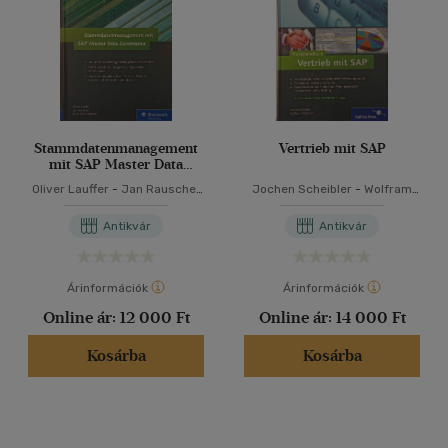
Stammdatenmanagement
Vertrieb mit SAP
mit SAP Master Data
Governance
Oliver Lauffer
-
Jan Rauscher
Jochen Scheibler
-
Wolfram
-
René Zimmermann
Schuberth
Antikvár
Antikvár
Árinformációk
Árinformációk
Online ár:
12 000 Ft
Online ár:
14 000 Ft
Kosárba
Kosárba