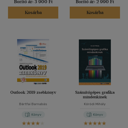
Borító ár:
3 900 Ft
Borító ár:
2 990 Ft
(4)
Kosárba
Kosárba
(133)
Alkalmaz
Outlook 2019 zsebkönyv
Számítógépes grafika
mindenkinek
Bártfai Barnabás
Kóródi Mihály
Könyv
Könyv