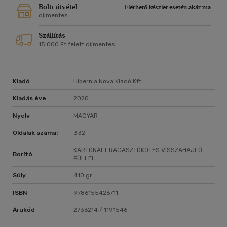
E kötet a 14. abban a rokonszenves sorban, mely a Szerző írói
Bolti átvétel
Elérhető készlet esetén akár ma
és fordítói munkásságát dícséri.
díjmentes
Szállítás
15 000 Ft felett díjmentes
Kiadó
Hibernia Nova Kiadó Kft
Kiadás éve
2020
Nyelv
MAGYAR
Oldalak száma:
332
KARTONÁLT RAGASZTÓKÖTÉS VISSZAHAJLÓ
Borító
FÜLLEL
Súly
410 gr
ISBN
9786155426711
Árukód
2736214 / 1191546