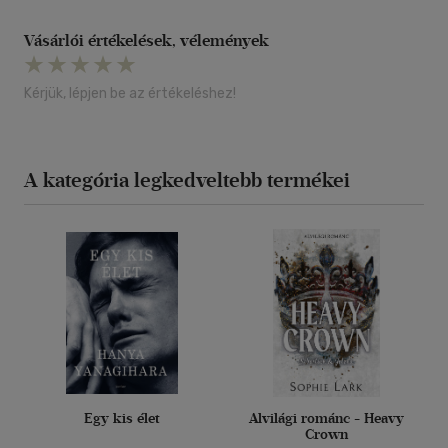
Vásárlói értékelések, vélemények
Kérjük, lépjen be az értékeléshez!
A kategória legkedveltebb termékei
Egy kis élet
Alvilági románc - Heavy
Crown