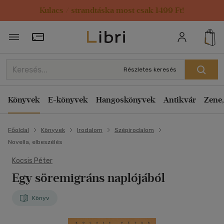
Kulacs / strandtáska most csak 1499 Ft!
Törzsvásárlói Kártya adatai
Részletes keresés
Könyvek
E-könyvek
Hangoskönyvek
Antikvár
Zene,
Főoldal
Könyvek
Irodalom
Szépirodalom
Novella, elbeszélés
Kocsis Péter
Egy söremigráns naplójából
Könyv