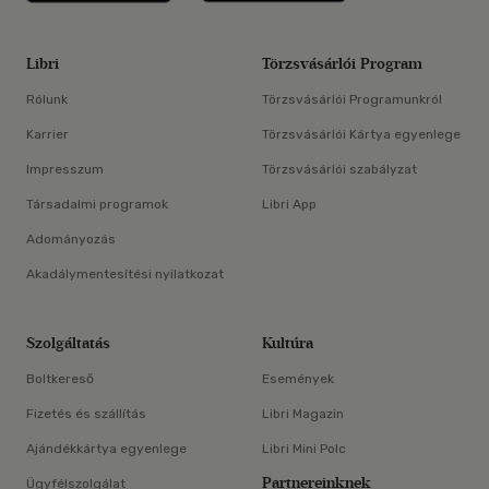
Libri
Törzsvásárlói Program
Rólunk
Törzsvásárlói Programunkról
Karrier
Törzsvásárlói Kártya egyenlege
Impresszum
Törzsvásárlói szabályzat
Társadalmi programok
Libri App
Adományozás
Akadálymentesítési nyilatkozat
Szolgáltatás
Kultúra
Boltkereső
Események
Fizetés és szállítás
Libri Magazin
Ajándékkártya egyenlege
Libri Mini Polc
Partnereinknek
Ügyfélszolgálat