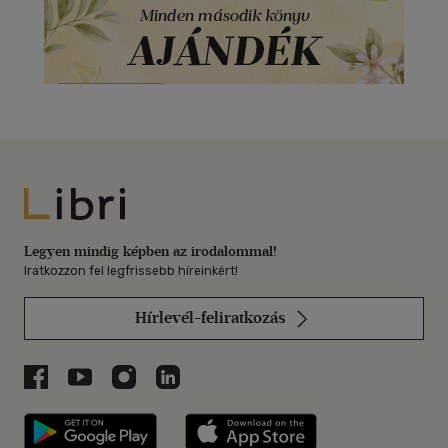
Libri
Legyen mindig képben az irodalommal!
Iratkozzon fel legfrissebb híreinkért!
Hírlevél-feliratkozás
Libri a Facebookon
Libri a Youtube-on
Libri az Instagramon
Libri a LinkedInen
Libri applikáció Szerezd meg: Google P
Libri applikáció 