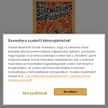
Személyre szabott könyvajánlatok!
Tisztelt Vásárlónk! Annak érdekében, hogy az ízléséhez minél
közelebb álló könyveket tudjunk a figyelmébe ajánlani, arra kérjük,
hogy fogadja el az ehhez szükséges cookie-kat a „Rendben” gomb
megnyomásával. Ennek hiányában weboldalunk csak a weboldal
használata szempontjából legszükségesebb cookie-kat telepíti a
böngészőjébe, de cookie-preferenciáit később is bármikor
módosíthatja a Süti beállítások menüpontban. További részletekért
olvassa el a
Libri Könyvkereskedelmi Kft. adatkezelési
Kívánságlistához adom
Megosztom
tájékoztatóját
!
Rendben
Süti beállítások
Hibernia Nova Kiadó Kft
|
2020
|
magyar nyelvű
|
kartonált
ragasztókötés visszahajló füllel
|
332 oldal