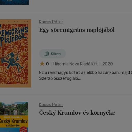
Kocsis Péter
Egy söremigráns naplójából
Könyv
0
| Hibernia Nova Kiadó Kft | 2020
Ez a rendhagyó kötet az előbb hazánkban, majd
Szerző összefoglaló...
Kocsis Péter
Český Krumlov és környéke