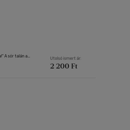
"Sörből is lehet néha túl sokat inni. De eleget soha!" A sör talán a...
Utolsó ismert ár:
2 200 Ft