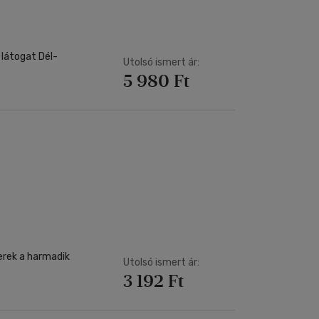
 látogat Dél-
Utolsó ismert ár:
5 980 Ft
erek a harmadik
Utolsó ismert ár:
3 192 Ft