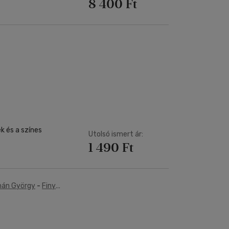
8 400 Ft
ek és a színes
Utolsó ismert ár:
1 490 Ft
án György
-
Finy
Lőrincz Judit Lívia
-