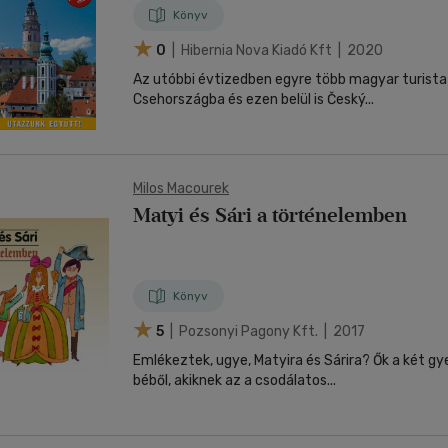
Könyv
0
| Hibernia Nova Kiadó Kft | 2020
Az utóbbi évtizedben egyre több magyar turista
Csehországba és ezen belül is Český...
Milos Macourek
Matyi és Sári a történelemben
Könyv
5
| Pozsonyi Pagony Kft. | 2017
Emlékeztek, ugye, Matyira és Sárira? Ők a két gy
béből, akiknek az a csodálatos...