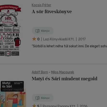
Kocsis Péter
A sör füveskönyve
Könyv
0
| Lazi Könyvkiadó Kft. | 2017
Adolf Born
-
Milos Macourek
Matyi és Sári mindent megold
Könyv
5
| Pozsonyi Pagony Kft. | 2016