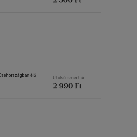
 Csehországban élő
Utolsó ismert ár:
2 990 Ft