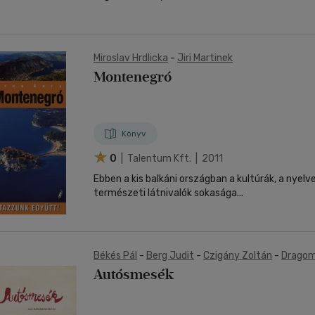
Miroslav Hrdlicka
-
Jiri Martinek
Montenegró
Könyv
0
| Talentum Kft. | 2011
Ebben a kis balkáni országban a kultúrák, a nyelv
természeti látnivalók sokasága...
Békés Pál
-
Berg Judit
-
Czigány Zoltán
-
Dragom
Petra
-
Kiss Ottó
-
Kocsis Péter
-
Lackfi János
-
Autósmesék
Mosonyi Aliz
-
Nádori Lídia
-
Nógrádi Gábor