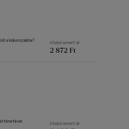
yból a kőkorszakba?
Utolsó ismert ár:
2 872 Ft
történetével
Utolsó ismert ár: