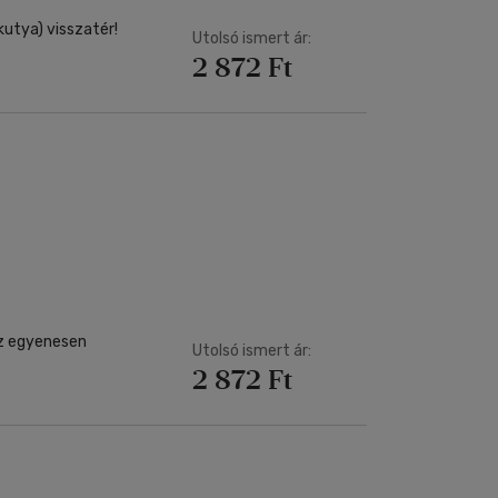
kutya) visszatér!
Utolsó ismert ár:
2 872 Ft
az egyenesen
Utolsó ismert ár:
2 872 Ft