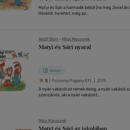
Matyi és Sári a harmadik béből (no meg Jonatán 
Hőseink, ha lehet, még az...
Adolf Born
-
Milos Macourek
Matyi és Sári nyaral
Könyv
5
| Pozsonyi Pagony Kft. | 2015
A nyári vakáció az remek dolog, a nyári vakáció 
szenzációs, aki a nyári vakációt...
Milos Macourek
Matyi és Sári az iskolában