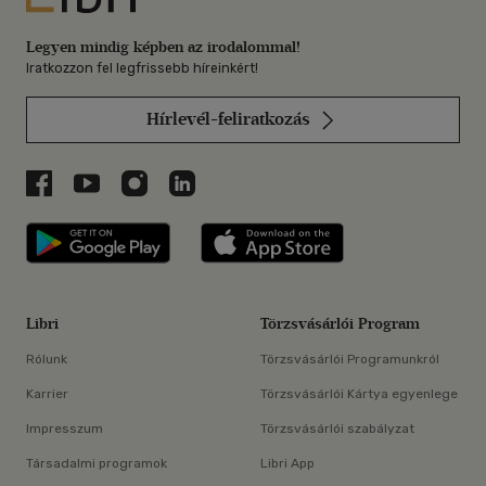
Legyen mindig képben az irodalommal!
Iratkozzon fel legfrissebb híreinkért!
Hírlevél-feliratkozás
Libri a Facebookon
Libri a Youtube-on
Libri az Instagramon
Libri a LinkedInen
Libri applikáció Szerezd meg: Google P
Libri applikáció 
Libri
Törzsvásárlói Program
Rólunk
Törzsvásárlói Programunkról
Karrier
Törzsvásárlói Kártya egyenlege
Impresszum
Törzsvásárlói szabályzat
Társadalmi programok
Libri App