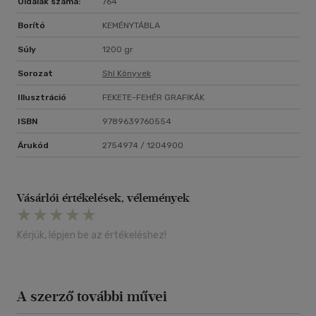
Oldalak száma:
764
Borító
KEMÉNYTÁBLA
Súly
1200 gr
Sorozat
Shl Könyvek
Illusztráció
FEKETE-FEHÉR GRAFIKÁK
ISBN
9789639760554
Árukód
2754974 / 1204900
Vásárlói értékelések, vélemények
Kérjük, lépjen be az értékeléshez!
A szerző további művei