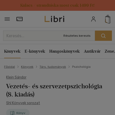
Kulacs / strandtáska most csak 1499 Ft!
Törzsvásárlói Kártya adatai
Részletes keresés
Könyvek
E-könyvek
Hangoskönyvek
Antikvár
Zene,
Főoldal
Könyvek
Társ. tudományok
Pszichológia
Klein Sándor
Vezetés- és szervezetpszichológia
(8. kiadás)
Shl Könyvek sorozat
Könyv