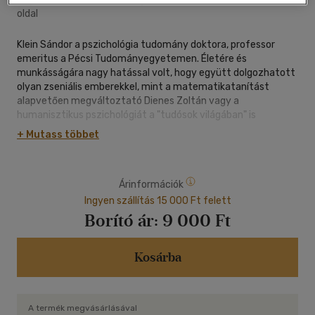
oldal
Klein Sándor a pszichológia tudomány doktora, professor
emeritus a Pécsi Tudományegyetemen. Életére és
munkásságára nagy hatással volt, hogy együtt dolgozhatott
olyan zseniális emberekkel, mint a matematikatanítást
alapvetően megváltoztató Dienes Zoltán vagy a
humanisztikus pszichológiát a "tudósok világában" is
elfogadtató Carl Rogers.
+ Mutass többet
Az utóbbi harminc évben a korszerű kiválasztási módszerek
hazai elterjesztésén fáradozik. Ez a könyv a Pszichológia a
Árinformációk
munka világában trilógia középső kötete: előzménye Klein
Sándor: Munkapszichológia a 21. században című kötete,
Ingyen szállítás 15 000 Ft felett
folytatása Klein Balázs és Klein Sándor könyve, A szervezet
Borító ár:
9 000 Ft
lelke. Célja, hogy tankönyvként szolgáljon mindazoknak, akik
felsőfokú tanulmányaik során szeretnék megérteni a
pszichológia szerepét a vezetésben, és hogy pszichológiai
Kosárba
ismeretekkel és szemléletmóddal segítse
azokat, akik nap mint nap legjobb képességeik szerint
igyekeznek ellátni a szervezetek irányításának nehéz, de
A termék megvásárlásával
izgalmas és sok örömöt nyújtó feladatát.