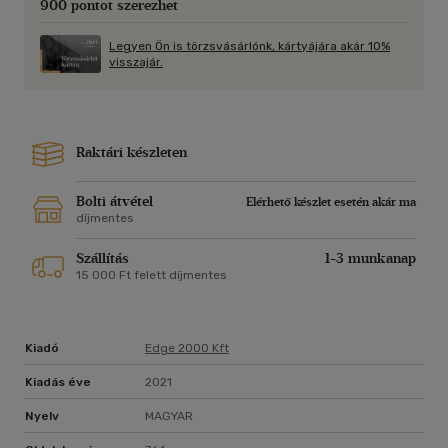
900 pontot szerezhet
A könyv 8., átdolgozott kiadása - megtartva a korábbi
Legyen Ön is törzsvásárlónk, kártyájára akár 10%
kiadások "törzsanyagát" - kiegészült a legújabb ismeretekkel,
visszajár.
és az utóbbi néhány évben megjelent magyar és angol nyelvű
"ajánlott könyvek" listájával, ezzel is segítve azokat, akik
szeretnének még jobban elmélyedni a vezetés- és
szervezetpszichológia
Raktári készleten
rejtelmeiben.
Bolti átvétel
Elérhető készlet esetén akár ma
díjmentes
Szállítás
1-3 munkanap
15 000 Ft felett díjmentes
Kiadó
Edge 2000 Kft
Kiadás éve
2021
Nyelv
MAGYAR