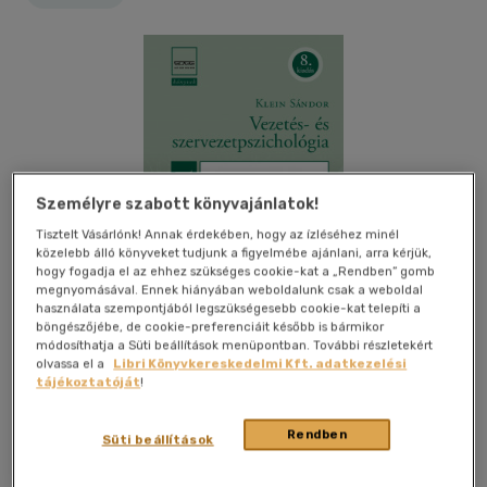
Személyre szabott könyvajánlatok!
Tisztelt Vásárlónk! Annak érdekében, hogy az ízléséhez minél
közelebb álló könyveket tudjunk a figyelmébe ajánlani, arra kérjük,
hogy fogadja el az ehhez szükséges cookie-kat a „Rendben” gomb
megnyomásával. Ennek hiányában weboldalunk csak a weboldal
használata szempontjából legszükségesebb cookie-kat telepíti a
böngészőjébe, de cookie-preferenciáit később is bármikor
módosíthatja a Süti beállítások menüpontban. További részletekért
olvassa el a
Libri Könyvkereskedelmi Kft. adatkezelési
tájékoztatóját
!
Kívánságlistához adom
Megosztom
Rendben
Süti beállítások
Edge 2000 Kft
|
2021
|
magyar nyelvű
|
keménytábla
|
764