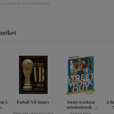
rjük, lépjen be az értékeléshez!
rmékei
ár 1.
Futball-VB-könyv
Street workout
A fu
b
mindenkinek -
ori
átdolgozott, bővített
Hegyi Iván
-
Navratyil Edina
Gödrösi Ádám