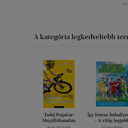
Ké
A kategória legkedveltebb te
Tadej Pogačar:
Így lettem futballszt
Megállíthatatlan
- A világ legjob
játékosainak ifjúk
Andy McGrath
Fűrész Attila