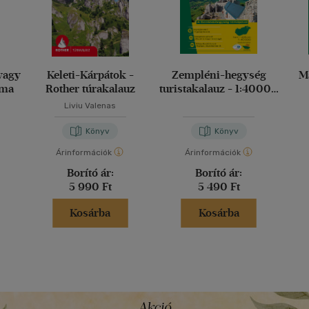
vagy
Keleti-Kárpátok -
Zempléni-hegység
Má
uma
Rother túrakalauz
turistakalauz - 1:40000
- 2023 kiadás
Liviu Valenas
Könyv
Könyv
Árinformációk
Árinformációk
Borító ár:
Borító ár:
5 990 Ft
5 490 Ft
Kosárba
Kosárba