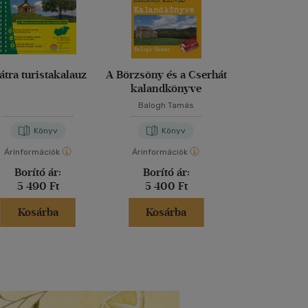
tra turistakalauz
A Börzsöny és a Cserhát
Mátr
kalandkönyve
Balogh Tamás
Barna Bé
Könyv
Könyv
Kön
Árinformációk
Árinformációk
Árinformáci
Borító ár:
Borító ár:
Borító 
5 490 Ft
5 400 Ft
1 399 
Kosárba
Kosárba
Kosár