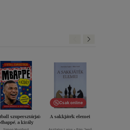
Hátra
Előre
Csak online
tball szupersztárjai:
A sakkjáték elemei
Győzelem a 
Mbappé, a király
Simon Mugford
Asztalos Lajos
-
Bán Jenő
Levy Roz