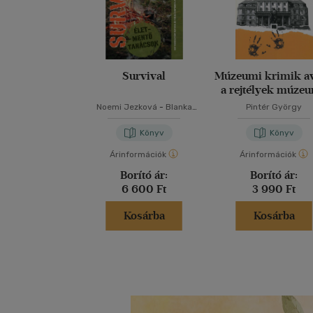
Survival
Múzeumi krimik a
a rejtélyek múze
Noemi Jezková
-
Blanka
Pintér György
Jezková
Könyv
Könyv
Árinformációk
Árinformációk
Borító ár:
Borító ár:
6 600 Ft
3 990 Ft
Kosárba
Kosárba