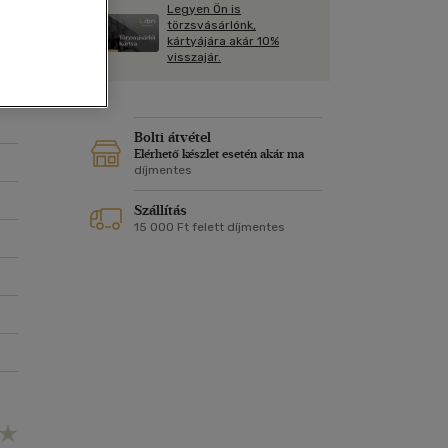
Kártya
Legyen Ön is
Vallás, mitológia
m
törzsvásárlónk,
Képeslap
kártyájára akár 10%
és Természet
visszajár.
yv
Naptár
k
Papír, írószer
ok
Bolti átvétel
Elérhető készlet esetén akár ma
díjmentes
Szállítás
15 000 Ft felett díjmentes