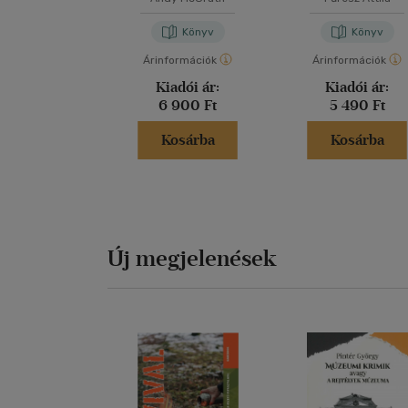
történetei
Könyv
Könyv
Árinformációk
Árinformációk
Kiadói ár:
Kiadói ár:
6 900 Ft
5 490 Ft
Kosárba
Kosárba
Új megjelenések