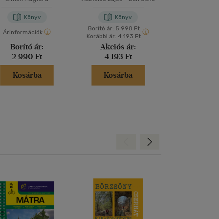
Könyv
Könyv
Kön
Borító ár:
5 990 Ft
Árinformációk
Árinformáci
Korábbi ár:
4 193 Ft
Borító ár:
Akciós ár:
Kiadói 
2 990 Ft
4 193 Ft
6 999 
Kosárba
Kosárba
Kosár
Hátra
Előre