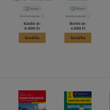
kiadás
Könyv
Könyv
Árinformációk
Árinformációk
Kiadói ár:
Borító ár:
9 990 Ft
4 999 Ft
Kosárba
Kosárba