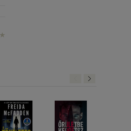
Hátra
Előre