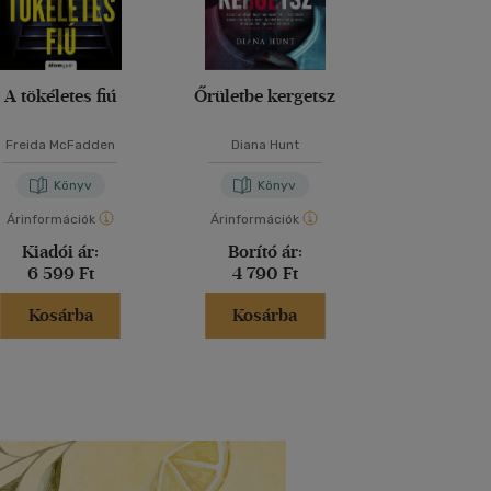
A tökéletes fiú
Őrületbe kergetsz
Lázadó nők 
Freida McFadden
Diana Hunt
Kathryn Sto
Könyv
Könyv
Kön
Árinformációk
Árinformációk
Árinformáci
Kiadói ár:
Borító ár:
Kiadói 
6 599 Ft
4 790 Ft
6 999 
Kosárba
Kosárba
Kosár