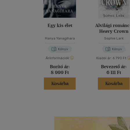
Egy kis élet
Alvilági románc
Heavy Crown
Hanya Yanagihara
Sophie Lark
Könyv
Könyv
Árinformációk
Kiadói ár:
6 790 Ft
Borító ár:
Bevezető ár:
8 999 Ft
6 111 Ft
Kosárba
Kosárba