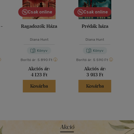
Csak online
Csak online
 -
Ragadozók Háza
Prédák háza
Diana Hunt
Diana Hunt
Könyv
Könyv
Borító ár:
5 890 Ft
Borító ár:
5 590 Ft
Akciós ár:
Akciós ár:
4 123 Ft
3 913 Ft
Kosárba
Kosárba