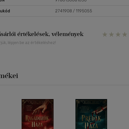
BN
9786150081656
rukód
2741908 / 1195055
ásárlói értékelések, vélemények
rjük, lépjen be az értékeléshez!
rmékei