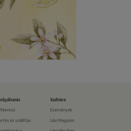
olgáltatás
Kultúra
ltkereső
Események
zetés és szállítás
Libri Magazin