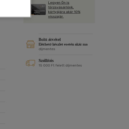
Kártya
Legyen Ön is
Vallás, mitológia
m
törzsvásárlónk,
az
Képeslap
kártyájára akár 10%
 a
és Természet
visszajár.
yv
Naptár
k
Papír, írószer
ok
Bolti átvétel
en
Elérhető készlet esetén akár ma
díjmentes
k,
Szállítás
15 000 Ft felett díjmentes