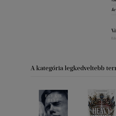
IS
Á
V
Ké
A kategória legkedveltebb te