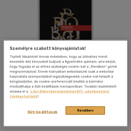
Személyre szabott könyvajánlatok!
Tisztelt Vásárlónk! Annak érdekében, hogy az ízléséhez minél
közelebb álló könyveket tudjunk a figyelmébe ajánlani, arra kérjük,
hogy fogadja el az ehhez szükséges cookie-kat a „Rendben” gomb
megnyomásával. Ennek hiányában weboldalunk csak a weboldal
használata szempontjából legszükségesebb cookie-kat telepíti a
böngészőjébe, de cookie-preferenciáit később is bármikor
módosíthatja a Süti beállítások menüpontban. További részletekért
olvassa el a
Libri Könyvkereskedelmi Kft. adatkezelési
tájékoztatóját
!
Kívánságlistához adom
Megosztom
Rendben
Süti beállítások
Új Palatinus Könyvesház Kft.
|
2009
|
magyar nyelvű
|
puhatáblás, ragasztókötött
|
210 oldal