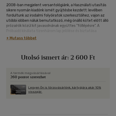
2008-ban megjelent versantológiánk, a Használati utasítás
sikere nyomán kiadónk ismét gyűjtésbe kezdett: levélben
fordultunk az irodalmi folyóiratok szerkesztőihez, vajon az
utóbbi időben náluk bemutatkozó, még önálló kötet előtt álló
prózaírók közül kit javasolnának együttes "föllépésre". A
Próbaidő kínálata tizenhárom lap jelölése és biztatása
nyomán alakult ki: Bárka, Élet és Irodalom, Híd, Jelenkor,
+ Mutass többet
Kalligram, Korunk, Mozgó Világ, Látó, Műút, Spanyolnátha,
Székelyföld, Tiszatáj, Új Forrás.
Utolsó ismert ár:
2 600 Ft
A termék megvásárlásával
260 pontot szerezhet
Legyen Ön is törzsvásárlónk, kártyájára akár 10%
visszajár.