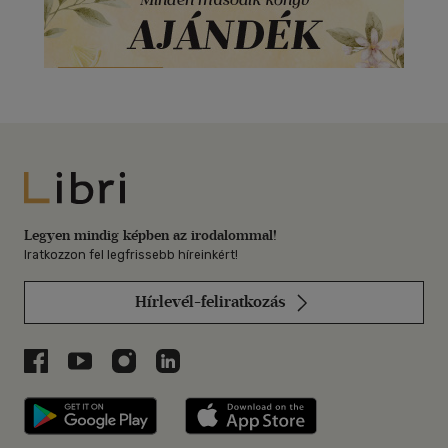
Libri
Legyen mindig képben az irodalommal!
Iratkozzon fel legfrissebb híreinkért!
Hírlevél-feliratkozás
Libri a Facebookon
Libri a Youtube-on
Libri az Instagramon
Libri a LinkedInen
Libri applikáció Szerezd meg: Google P
Libri applikáció 