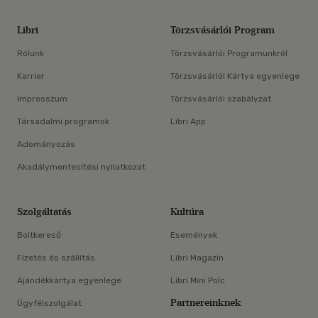
Libri
Törzsvásárlói Program
Rólunk
Törzsvásárlói Programunkról
Karrier
Törzsvásárlói Kártya egyenlege
Impresszum
Törzsvásárlói szabályzat
Társadalmi programok
Libri App
Adományozás
Akadálymentesítési nyilatkozat
Szolgáltatás
Kultúra
Boltkereső
Események
Fizetés és szállítás
Libri Magazin
Ajándékkártya egyenlege
Libri Mini Polc
Partnereinknek
Ügyfélszolgálat