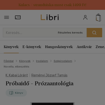
Kulacs / strandtáska most csak 1499 Ft!
Törzsvásárlói Kártya adatai
Részletes keresés
Könyvek
E-könyvek
Hangoskönyvek
Antikvár
Zene,
Főoldal
Könyvek
Irodalom
Szépirodalom
Novella, elbeszélés
K. Kabai Lóránt
|
Reményi József Tamás
Próbaidő
- Prózaantológia
Könyv