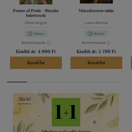
Pointe of Pride - Büszke
Másodszorra talán
balettosok
Chloe Angyal
Laura Barrow
Könyv
Könyv
Árinformációk
Árinformációk
Kiadói ár:
4 999 Ft
Kiadói ár:
5 799 Ft
Kosárba
Kosárba