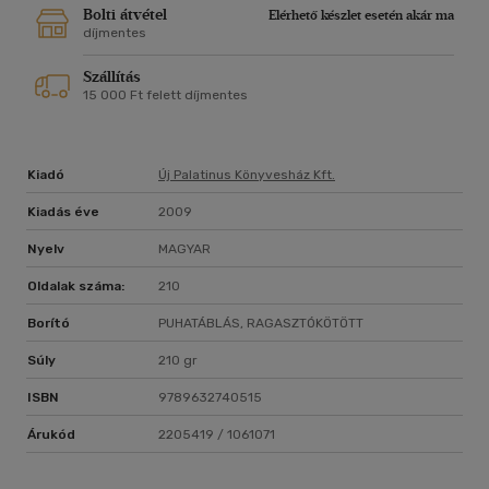
Bolti átvétel
Elérhető készlet esetén akár ma
díjmentes
Szállítás
15 000 Ft felett díjmentes
Kiadó
Új Palatinus Könyvesház Kft.
Kiadás éve
2009
Nyelv
MAGYAR
Oldalak száma:
210
Borító
PUHATÁBLÁS, RAGASZTÓKÖTÖTT
Súly
210 gr
ISBN
9789632740515
Árukód
2205419 / 1061071