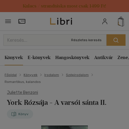
Kulacs / strandtáska most csak 1499 Ft!
Törzsvásárlói Kártya adatai
Részletes keresés
Könyvek
E-könyvek
Hangoskönyvek
Antikvár
Zene,
Főoldal
Könyvek
Irodalom
Szépirodalom
Romantikus, kalandos
Juliette Benzoni
York Rózsája
- A varsói sánta II.
Könyv