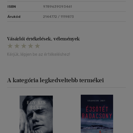
ISBN
9789639093461
Árukód
2144772 / 1119873
Vásárlói értékelések, vélemények
Kérjük, lépjen be az értékeléshez!
A kategória legkedveltebb termékei