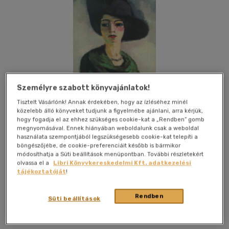
Személyre szabott könyvajánlatok!
Tisztelt Vásárlónk! Annak érdekében, hogy az ízléséhez minél
közelebb álló könyveket tudjunk a figyelmébe ajánlani, arra kérjük,
hogy fogadja el az ehhez szükséges cookie-kat a „Rendben” gomb
megnyomásával. Ennek hiányában weboldalunk csak a weboldal
használata szempontjából legszükségesebb cookie-kat telepíti a
böngészőjébe, de cookie-preferenciáit később is bármikor
módosíthatja a Süti beállítások menüpontban. További részletekért
olvassa el a
Libri Könyvkereskedelmi Kft. adatkezelési
Kívánságlistához adom
Megosztom
tájékoztatóját
!
Rendben
Süti beállítások
Geopen Könyvkiadó Kft.
|
2002
|
magyar nyelvű
|
fűzve
|
400 oldal