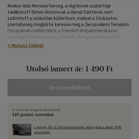
Amikor Aldo Morosini herceg, a régi kövek szakértője
találkozott Simon Aronovval, a Varsói Sántával, nem
számított a szokatlan küldetésre, mellyel a titokzatos
személyiség megbízta: keresse meg a Jeruzsálemi Templom
Főpapjának melldíszéből, a tizenkét drágakő berakásos
aranylapból hiányzó négy ékkövet. A hagyomány szerint
Izrael csak akkor nyeri vissza ősi földjét, ha a melldísz teljes
+ Mutass többet
épségben visszatér... Az első drágakő, a Kék Csillag
felkutatása után a herceg Angliába utazik abban a
meggyőződésben, hogy ott találja a York Rózsáját. Útját
Utolsó ismert ár:
1 490 Ft
ismét különös kalandok kísérik, meglepetések és
elkeseredések, újjongások és csalódások sora várja, mire végre
eléri célját, és felfedezi, hogy a női lélek még
kiszámíthatatlanabb, még titokzatosabb, mint a londoni
Nem rendelhető
dokkok sötét sikátorai...
A termék megvásárlásával
149 pontot szerezhet
Legyen Ön is törzsvásárlónk, kártyájára akár 10%
visszajár.