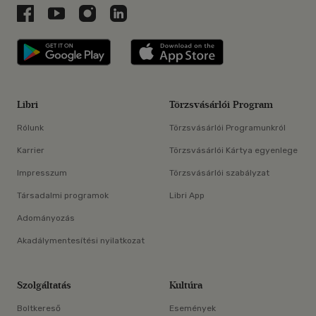
Libri a Facebookon
Libri a Youtube-on
Libri az Instagramon
Libri a LinkedInen
Libri applikáció Szerezd meg: Google P
Libri applikáció 
Libri
Törzsvásárlói Program
Rólunk
Törzsvásárlói Programunkról
Karrier
Törzsvásárlói Kártya egyenlege
Impresszum
Törzsvásárlói szabályzat
Társadalmi programok
Libri App
Adományozás
Akadálymentesítési nyilatkozat
Szolgáltatás
Kultúra
Boltkereső
Események