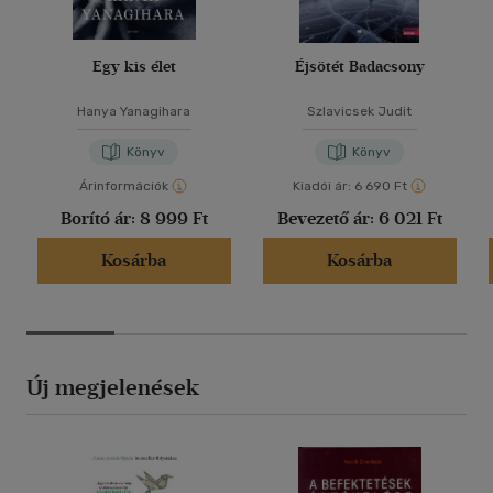
Egy kis élet
Éjsötét Badacsony
Hanya Yanagihara
Szlavicsek Judit
Könyv
Könyv
Árinformációk
Kiadói ár:
6 690 Ft
Borító ár:
8 999 Ft
Bevezető ár:
6 021 Ft
Kosárba
Kosárba
Új megjelenések