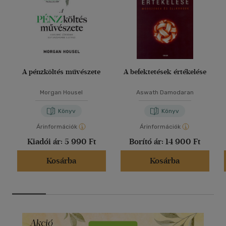
A pénzköltés művészete
A befektetések értékelése
Morgan Housel
Aswath Damodaran
Könyv
Könyv
Árinformációk
Árinformációk
Kiadói ár:
5 990 Ft
Borító ár:
14 900 Ft
Kosárba
Kosárba