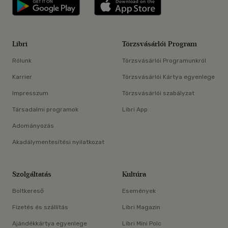
Libri applikáció Szerezd meg: Google P
Libri applikáció 
Libri
Törzsvásárlói Program
Rólunk
Törzsvásárlói Programunkról
Karrier
Törzsvásárlói Kártya egyenlege
Impresszum
Törzsvásárlói szabályzat
Társadalmi programok
Libri App
Adományozás
Akadálymentesítési nyilatkozat
Szolgáltatás
Kultúra
Boltkereső
Események
Fizetés és szállítás
Libri Magazin
Ajándékkártya egyenlege
Libri Mini Polc