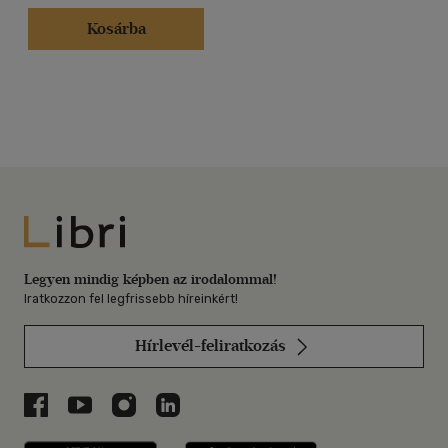
Kosárba
Libri
Legyen mindig képben az irodalommal!
Iratkozzon fel legfrissebb híreinkért!
Hírlevél-feliratkozás
Libri a Facebookon
Libri a Youtube-on
Libri az Instagramon
Libri a LinkedInen