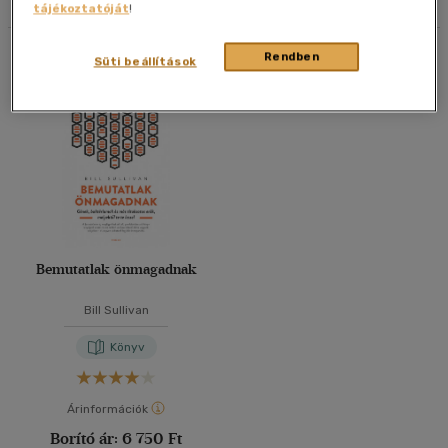
tájékoztatóját
!
40 db / oldal
Összesen
1
db
Rendben
Süti beállítások
Alkalmaz
Bemutatlak önmagadnak
Bill Sullivan
Könyv
Árinformációk
Borító ár:
6 750 Ft