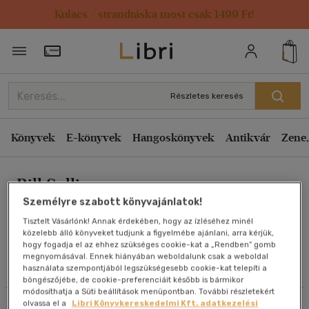
Kulacs / strandtáska most csak 1499 Ft!
Rendezés
Törzsvásárlói Kártya adatai
Rendezés
Kiadás éve szerint csökkenő
Részletes keresés
Kiadás éve szerint növekvő
Ár szerint csökkenő
Könyvek
E-könyvek
Hangoskönyvek
Antikvár
Zene,
Ár szerint növekvő
Bill Sullivan
Eladott darabszám szerint csökkenő
Személyre szabott könyvajánlatok!
Eladott darabszám szerint növekvő
Tisztelt Vásárlónk! Annak érdekében, hogy az ízléséhez minél
Cím szerint A-Z
közelebb álló könyveket tudjunk a figyelmébe ajánlani, arra kérjük,
Művei
hogy fogadja el az ehhez szükséges cookie-kat a „Rendben” gomb
Szerző szerint A-Z
megnyomásával. Ennek hiányában weboldalunk csak a weboldal
használata szempontjából legszükségesebb cookie-kat telepíti a
Olvasói vélemények
böngészőjébe, de cookie-preferenciáit később is bármikor
Megjelenítés
módosíthatja a Süti beállítások menüpontban. További részletekért
olvassa el a
Libri Könyvkereskedelmi Kft. adatkezelési
Szűrés
Rendezés
20 db / oldal