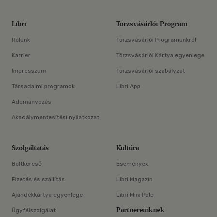
Libri
Törzsvásárlói Program
Rólunk
Törzsvásárlói Programunkról
Karrier
Törzsvásárlói Kártya egyenlege
Impresszum
Törzsvásárlói szabályzat
Társadalmi programok
Libri App
Adományozás
Akadálymentesítési nyilatkozat
Szolgáltatás
Kultúra
Boltkereső
Események
Fizetés és szállítás
Libri Magazin
Ajándékkártya egyenlege
Libri Mini Polc
Partnereinknek
Ügyfélszolgálat