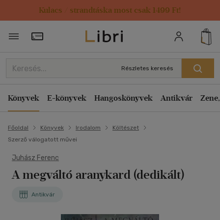
Kulacs / strandtáska most csak 1499 Ft!
Törzsvásárlói Kártya adatai
Részletes keresés
Könyvek
E-könyvek
Hangoskönyvek
Antikvár
Zene,
Főoldal
Könyvek
Irodalom
Költészet
Szerző válogatott művei
Juhász Ferenc
A megváltó aranykard (dedikált)
Antikvár