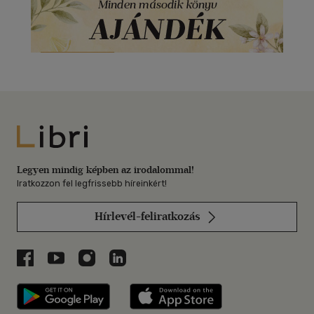
Libri
Legyen mindig képben az irodalommal!
Iratkozzon fel legfrissebb híreinkért!
Hírlevél-feliratkozás
Libri a Facebookon
Libri a Youtube-on
Libri az Instagramon
Libri a LinkedInen
Libri applikáció Szerezd meg: Google P
Libri applikáció 