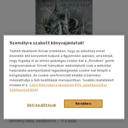
Személyre szabott könyvajánlatok!
Tisztelt Vásárlónk! Annak érdekében, hogy az ízléséhez minél
közelebb álló könyveket tudjunk a figyelmébe ajánlani, arra kérjük,
hogy fogadja el az ehhez szükséges cookie-kat a „Rendben” gomb
megnyomásával. Ennek hiányában weboldalunk csak a weboldal
használata szempontjából legszükségesebb cookie-kat telepíti a
böngészőjébe, de cookie-preferenciáit később is bármikor
módosíthatja a Süti beállítások menüpontban. További részletekért
olvassa el a
Libri Könyvkereskedelmi Kft. adatkezelési
tájékoztatóját
!
Kívánságlistához adom
Megosztom
Rendben
Süti beállítások
Szépirodalmi Könyvkiadó
|
1973
|
magyar nyelvű
|
keménytábla, védőborító
|
173 oldal