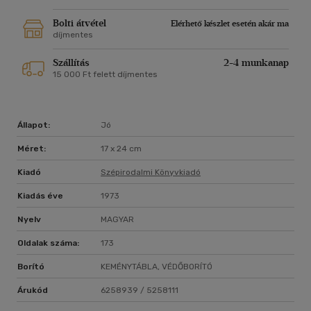
Bolti átvétel
Elérhető készlet esetén akár ma
díjmentes
Szállítás
2-4 munkanap
15 000 Ft felett díjmentes
Állapot:
Jó
Méret:
17 x 24 cm
Kiadó
Szépirodalmi Könyvkiadó
Kiadás éve
1973
Nyelv
MAGYAR
Oldalak száma:
173
Borító
KEMÉNYTÁBLA, VÉDŐBORÍTÓ
Árukód
6258939 / 5258111