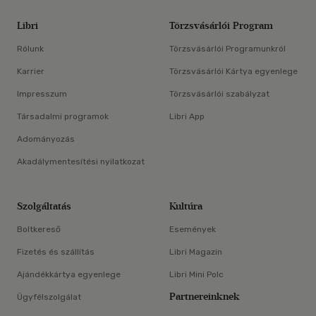
Libri
Törzsvásárlói Program
Rólunk
Törzsvásárlói Programunkról
Karrier
Törzsvásárlói Kártya egyenlege
Impresszum
Törzsvásárlói szabályzat
Társadalmi programok
Libri App
Adományozás
Akadálymentesítési nyilatkozat
Szolgáltatás
Kultúra
Boltkereső
Események
Fizetés és szállítás
Libri Magazin
Ajándékkártya egyenlege
Libri Mini Polc
Partnereinknek
Ügyfélszolgálat