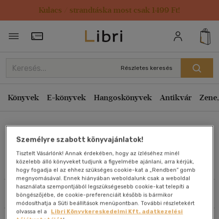
Kulacs / strandtáska most csak 1499 Ft!
Rendezés
Törzsvásárlói Kártya adatai
Rendezés
Kiadás éve szerint csökkenő
Részletes keresés
Kiadás éve szerint növekvő
Ár szerint csökkenő
Könyvek
E-könyvek
Hangoskönyvek
Antikvár
Zene,
Ár szerint növekvő
Csordás Zoltán
Eladott darabszám szerint csökkenő
Személyre szabott könyvajánlatok!
Eladott darabszám szerint növekvő
Tisztelt Vásárlónk! Annak érdekében, hogy az ízléséhez minél
Cím szerint A-Z
közelebb álló könyveket tudjunk a figyelmébe ajánlani, arra kérjük,
Művei
hogy fogadja el az ehhez szükséges cookie-kat a „Rendben” gomb
Szerző szerint A-Z
megnyomásával. Ennek hiányában weboldalunk csak a weboldal
használata szempontjából legszükségesebb cookie-kat telepíti a
Szűrés
Rendezés
böngészőjébe, de cookie-preferenciáit később is bármikor
Megjelenítés
módosíthatja a Süti beállítások menüpontban. További részletekért
olvassa el a
Libri Könyvkereskedelmi Kft. adatkezelési
20 db / oldal