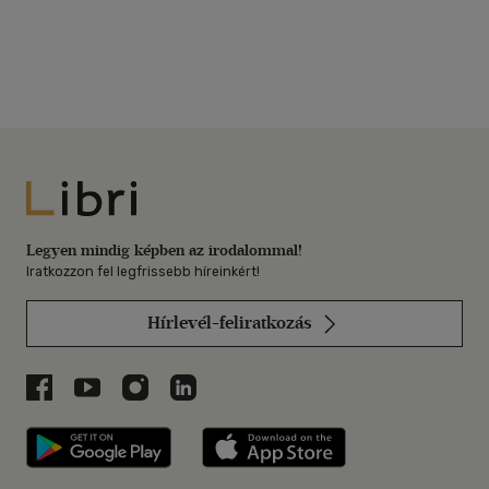
Libri
Legyen mindig képben az irodalommal!
Iratkozzon fel legfrissebb híreinkért!
Hírlevél-feliratkozás
Libri a Facebookon
Libri a Youtube-on
Libri az Instagramon
Libri a LinkedInen
Libri applikáció Szerezd meg: Google P
Libri applikáció 