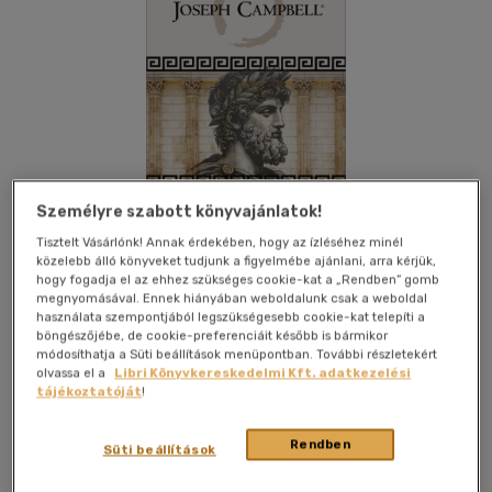
Személyre szabott könyvajánlatok!
Tisztelt Vásárlónk! Annak érdekében, hogy az ízléséhez minél
közelebb álló könyveket tudjunk a figyelmébe ajánlani, arra kérjük,
hogy fogadja el az ehhez szükséges cookie-kat a „Rendben” gomb
megnyomásával. Ennek hiányában weboldalunk csak a weboldal
használata szempontjából legszükségesebb cookie-kat telepíti a
böngészőjébe, de cookie-preferenciáit később is bármikor
Beleolvasok
Kívánságlistához adom
Megosztom
módosíthatja a Süti beállítások menüpontban. További részletekért
olvassa el a
Libri Könyvkereskedelmi Kft. adatkezelési
tájékoztatóját
!
Good Life Books
|
2024
|
magyar nyelvű
|
cérnafűzött,
keménytáblás
|
337 oldal
Rendben
Süti beállítások
A hős útja mindenütt jelenlévő mítoszának éppen az a