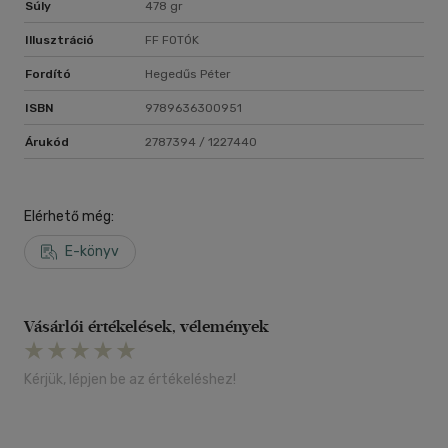
a művész szerepén és a rítusok szükségességén át egészen a
Súly
478 gr
szerelem és szenvedély megpróbáltatásaiig.
Illusztráció
FF FOTÓK
Fordító
Hegedűs Péter
ISBN
9789636300951
Árukód
2787394 / 1227440
Elérhető még:
E-könyv
Vásárlói értékelések, vélemények
Kérjük, lépjen be az értékeléshez!