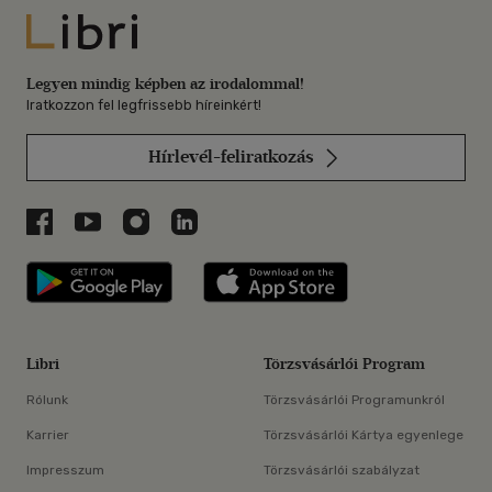
Libri
Legyen mindig képben az irodalommal!
Iratkozzon fel legfrissebb híreinkért!
Hírlevél-feliratkozás
Libri a Facebookon
Libri a Youtube-on
Libri az Instagramon
Libri a LinkedInen
Libri applikáció Szerezd meg: Google P
Libri applikáció 
Libri
Törzsvásárlói Program
Rólunk
Törzsvásárlói Programunkról
Karrier
Törzsvásárlói Kártya egyenlege
Impresszum
Törzsvásárlói szabályzat