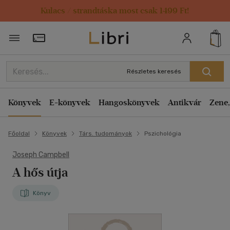
Kulacs / strandtáska most csak 1499 Ft!
Törzsvásárlói Kártya adatai
Részletes keresés
Könyvek
E-könyvek
Hangoskönyvek
Antikvár
Zene,
Főoldal
Könyvek
Társ. tudományok
Pszichológia
Joseph Campbell
A hős útja
Könyv