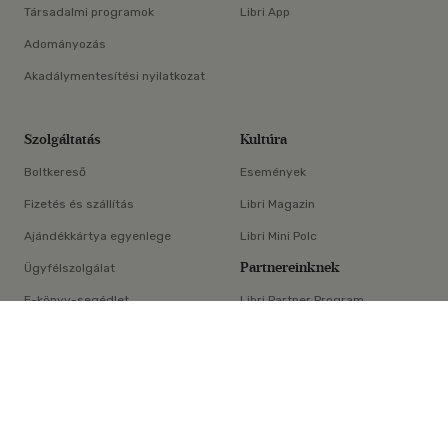
Társadalmi programok
Libri App
Adományozás
Akadálymentesítési nyilatkozat
Szolgáltatás
Kultúra
Boltkereső
Események
Fizetés és szállítás
Libri Magazin
Ajándékkártya egyenlege
Libri Mini Polc
Partnereinknek
Ügyfélszolgálat
E-könyv-segédlet
Libri Partner Program
×
Elállási nyilatkozat
Médiaajánlat
ÁSZF
Adatvédelem
Oldaltérkép
Süti beállítások
© Libri Könyvkereskedelmi Kft. Minden jog fenntartva!