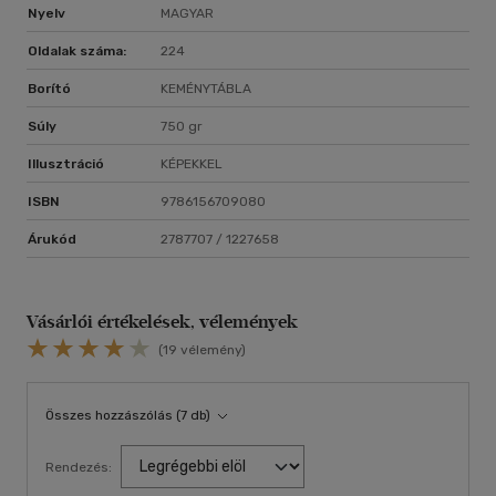
Nyelv
MAGYAR
Oldalak száma:
224
Borító
KEMÉNYTÁBLA
Súly
750 gr
Illusztráció
KÉPEKKEL
ISBN
9786156709080
Árukód
2787707 / 1227658
Vásárlói értékelések, vélemények
(19 vélemény)
Összes hozzászólás (7 db)
Rendezés: