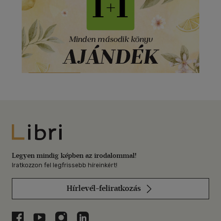
Libri
Legyen mindig képben az irodalommal!
Iratkozzon fel legfrissebb híreinkért!
Hírlevél-feliratkozás
Libri a Facebookon
Libri a Youtube-on
Libri az Instagramon
Libri a LinkedInen