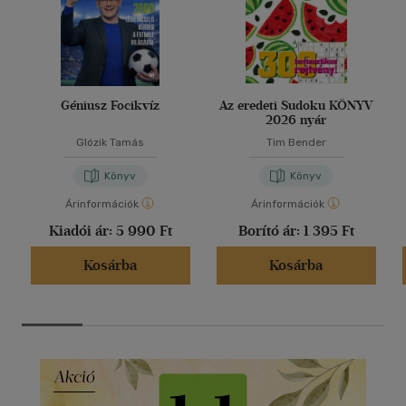
Géniusz Focikvíz
Az eredeti Sudoku KÖNYV
2026 nyár
Glózik Tamás
Tim Bender
Könyv
Könyv
Árinformációk
Árinformációk
Kiadói ár:
5 990 Ft
Borító ár:
1 395 Ft
Kosárba
Kosárba