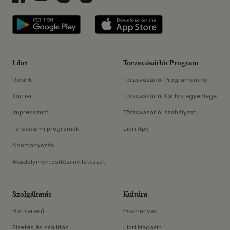
Libri applikáció Szerezd meg: Google P
Libri applikáció 
Libri
Törzsvásárlói Program
Rólunk
Törzsvásárlói Programunkról
Karrier
Törzsvásárlói Kártya egyenlege
Impresszum
Törzsvásárlói szabályzat
Társadalmi programok
Libri App
Adományozás
Akadálymentesítési nyilatkozat
Szolgáltatás
Kultúra
Boltkereső
Események
Fizetés és szállítás
Libri Magazin