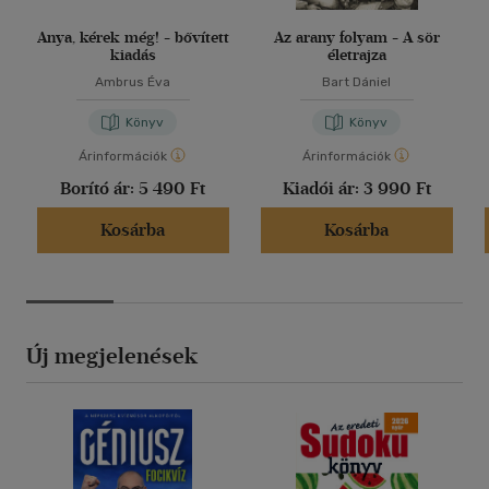
Anya, kérek még! - bővített
Az arany folyam - A sör
kiadás
életrajza
Ambrus Éva
Bart Dániel
Könyv
Könyv
Árinformációk
Árinformációk
Borító ár:
5 490 Ft
Kiadói ár:
3 990 Ft
Kosárba
Kosárba
Új megjelenések