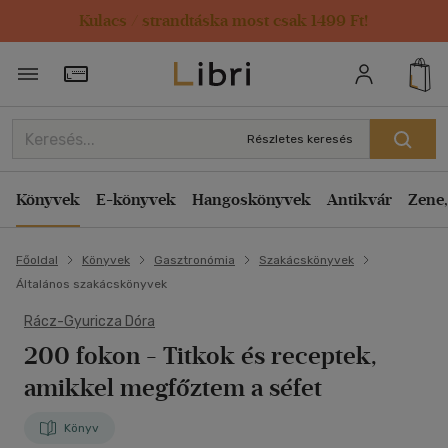
Kulacs / strandtáska most csak 1499 Ft!
Törzsvásárlói Kártya adatai
Részletes keresés
Könyvek
E-könyvek
Hangoskönyvek
Antikvár
Zene,
Főoldal
Könyvek
Gasztronómia
Szakácskönyvek
Általános szakácskönyvek
Rácz-Gyuricza Dóra
200 fokon
- Titkok és receptek,
amikkel megfőztem a séfet
Könyv