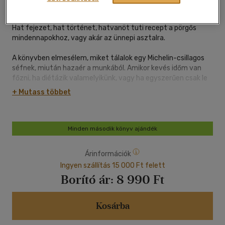
oldal
Hat fejezet, hat történet, hatvanöt tuti recept a pörgős
mindennapokhoz, vagy akár az ünnepi asztalra.
A könyvben elmesélem, miket tálalok egy Michelin-csillagos
séfnek, miután hazaér a munkából. Amikor kevés időm van
főzni, ha diétázik valamelyikünk, vagy ha egyszerűen csak le
akarom venni a lábáról.
+ Mutass többet
Megmutatom azt is, mit főz ő nekünk, és milyen praktikákat
lestem el tőle az évek során.
Írok a gyerekkoromról, a költözésről Brazíliából
Minden második könyv ajándék
Magyarországra, és arról is, hogy a származásom és a szülői
minták lenyomatai miként jelennek meg a
Árinformációk
mindennapjainkban.
Ingyen szállítás 15 000 Ft felett
Borító ár:
8 990 Ft
Mióta anya vagyok, tudom: ha a gyerekek étrendjéről van szó,
a jól bevált, finom, tápláló fogások aranyat érnek, ezért
mindenképp szerettem volna ebben is segíteni a családokat.
Kosárba
Ülj mellénk az asztalhoz te is, hadd meséljem el szívem