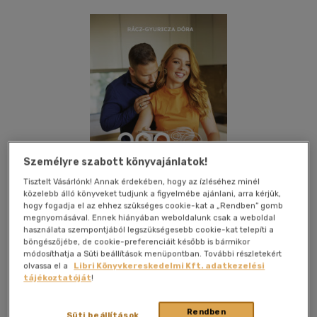
Személyre szabott könyvajánlatok!
Tisztelt Vásárlónk! Annak érdekében, hogy az ízléséhez minél
Bolti és online
közelebb álló könyveket tudjunk a figyelmébe ajánlani, arra kérjük,
hogy fogadja el az ehhez szükséges cookie-kat a „Rendben” gomb
megnyomásával. Ennek hiányában weboldalunk csak a weboldal
használata szempontjából legszükségesebb cookie-kat telepíti a
böngészőjébe, de cookie-preferenciáit később is bármikor
módosíthatja a Süti beállítások menüpontban. További részletekért
Kívánságlistához adom
Megosztom
olvassa el a
Libri Könyvkereskedelmi Kft. adatkezelési
tájékoztatóját
!
(19 vélemény)
Inda Press Kft.
|
2026
|
magyar nyelvű
|
keménytábla
|
224
Rendben
Süti beállítások