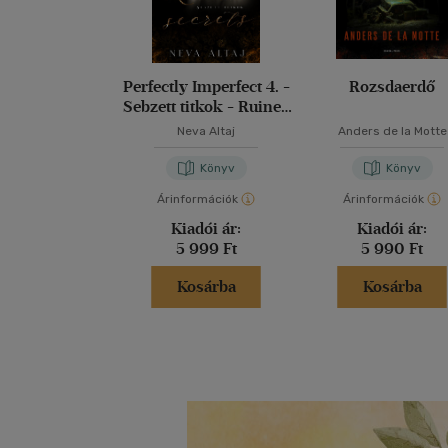
Perfectly Imperfect 4. -
Rozsdaerdő
Sebzett titkok - Ruined
secrets
Neva Altaj
Anders de la Motte
Könyv
Könyv
Árinformációk
Árinformációk
Kiadói ár:
Kiadói ár:
5 999 Ft
5 990 Ft
Kosárba
Kosárba