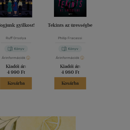
ogjunk gyilkost!
Tekints az ürességbe
Vidéki bűn
Ruff Orsolya
Philip Fracassi
Agatha Chr
Könyv
Könyv
Kön
Árinformációk
Árinformációk
Árinformáci
Kiadói ár:
Kiadói ár:
Kiadói 
4 990 Ft
4 980 Ft
5 999 
Kosárba
Kosárba
Kosár