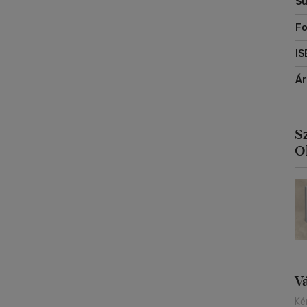
Sú
Fo
IS
Á
S
O
V
Ké