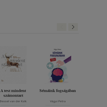
Hátra
Előre
A test mindent
Sémáink fogságában
Elmélked
számontart
Bessel van der Kolk
Vágyi Petra
Marcus Aur