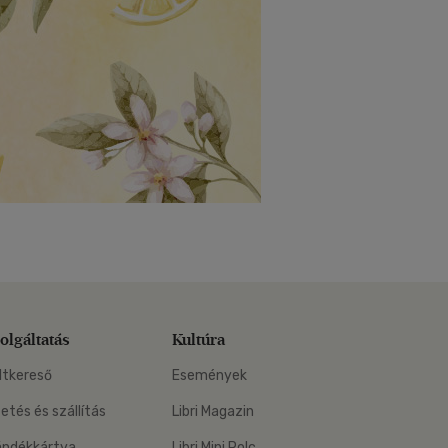
olgáltatás
Kultúra
ltkereső
Események
zetés és szállítás
Libri Magazin
ándékkártya
Libri Mini Polc