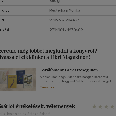
ly
380 gr
rdító
Mesterházi Mónika
BN
9789636204433
rukód
2791901 / 1230609
zeretne még többet megtudni a könyvről?
lvassa el cikkünket a Libri Magazinon!
Továbbmenni a veszteség után -
gyászfeldolgozás könyveken keresztül
Ajánlónkban négy különböző hangon keresztül
mutatjuk meg, hogy miként lehet a veszteséget
túlélni, megérteni.
Tovább ›
ásárlói értékelések, vélemények
rjük, lépjen be az értékeléshez!