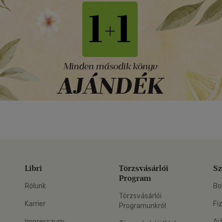
Libri
Törzsvásárlói
Sz
Program
Rólunk
Bo
Törzsvásárlói
Karrier
Fi
Programunkról
Impresszum
Aj