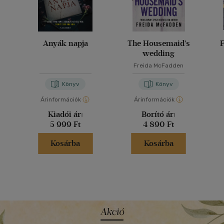
Anyák napja
The Housemaid's
F
wedding
Freida McFadden
Könyv
Könyv
Árinformációk
Árinformációk
Kiadói ár:
Borító ár:
5 999 Ft
4 890 Ft
Kosárba
Kosárba