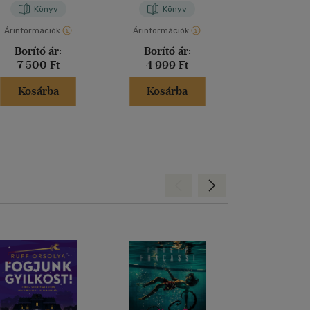
Könyv
Könyv
Kön
Árinformációk
Árinformációk
Árinformáci
Borító ár:
Borító ár:
Borító 
7 500 Ft
4 999 Ft
2 499 
Kosárba
Kosárba
Kosár
Hátra
Előre