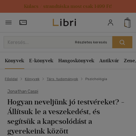
Kulacs / strandtáska most csak 1499 Ft!
Törzsvásárlói Kártya adatai
Részletes keresés
Könyvek
E-könyvek
Hangoskönyvek
Antikvár
Zene,
Főoldal
Könyvek
Társ. tudományok
Pszichológia
Jonathan Caspi
Hogyan neveljünk jó testvéreket? -
Állítsuk le a veszekedést, és
segítsük a kapcsolódást a
gyerekeink között