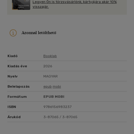
Legyen Ön is törzsvásárlónk, kártyájára akár 10%
visszajár.
Azonnal letölthető
Kiadó
Booklab
Kiadás éve
2026
Nyelv
MAGYAR
Belelapozás
epub
mobi
Formátum
EPUB
MOBI
ISBN
9786156983237
Árukód
3-87065 / 3-87065