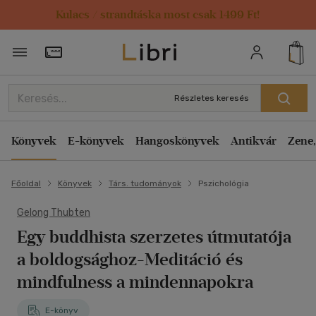
Kulacs / strandtáska most csak 1499 Ft!
Törzsvásárlói Kártya adatai
Részletes keresés
Könyvek
E-könyvek
Hangoskönyvek
Antikvár
Zene,
Főoldal
Könyvek
Társ. tudományok
Pszichológia
Gelong Thubten
Egy buddhista szerzetes útmutatója
a boldogsághoz-Meditáció és
mindfulness a mindennapokra
E-könyv