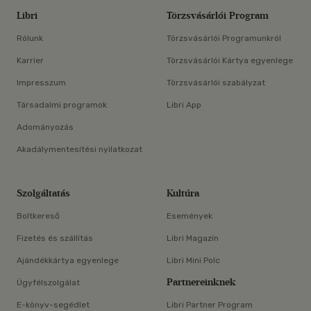
Libri
Törzsvásárlói Program
Rólunk
Törzsvásárlói Programunkról
Karrier
Törzsvásárlói Kártya egyenlege
Impresszum
Törzsvásárlói szabályzat
Társadalmi programok
Libri App
Adományozás
Akadálymentesítési nyilatkozat
Szolgáltatás
Kultúra
Boltkereső
Események
Fizetés és szállítás
Libri Magazin
Ajándékkártya egyenlege
Libri Mini Polc
Partnereinknek
Ügyfélszolgálat
E-könyv-segédlet
Libri Partner Program