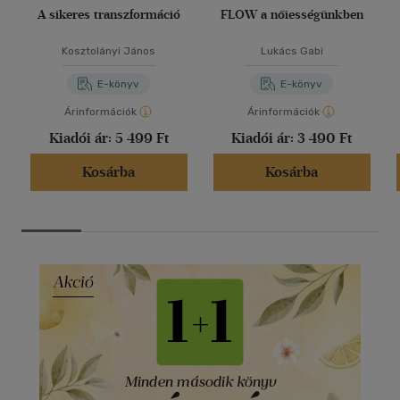
A sikeres transzformáció
FLOW a nőiességünkben
Kosztolányi János
Lukács Gabi
E-könyv
E-könyv
Árinformációk
Árinformációk
Kiadói ár:
5 499 Ft
Kiadói ár:
3 490 Ft
Kosárba
Kosárba