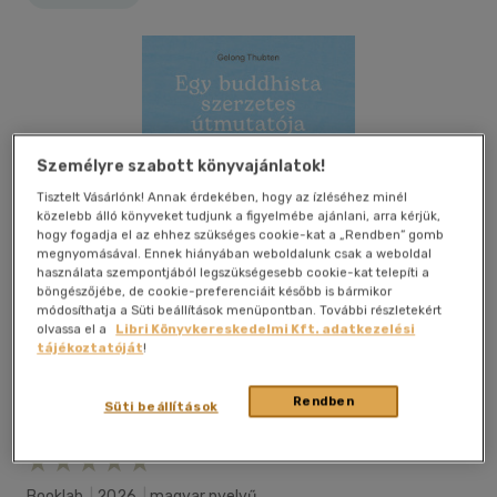
Személyre szabott könyvajánlatok!
Tisztelt Vásárlónk! Annak érdekében, hogy az ízléséhez minél
közelebb álló könyveket tudjunk a figyelmébe ajánlani, arra kérjük,
hogy fogadja el az ehhez szükséges cookie-kat a „Rendben” gomb
megnyomásával. Ennek hiányában weboldalunk csak a weboldal
használata szempontjából legszükségesebb cookie-kat telepíti a
böngészőjébe, de cookie-preferenciáit később is bármikor
módosíthatja a Süti beállítások menüpontban. További részletekért
olvassa el a
Libri Könyvkereskedelmi Kft. adatkezelési
tájékoztatóját
!
Rendben
Süti beállítások
Beleolvasok
Kívánságlistához adom
Megosztom
Booklab
|
2026
|
magyar nyelvű