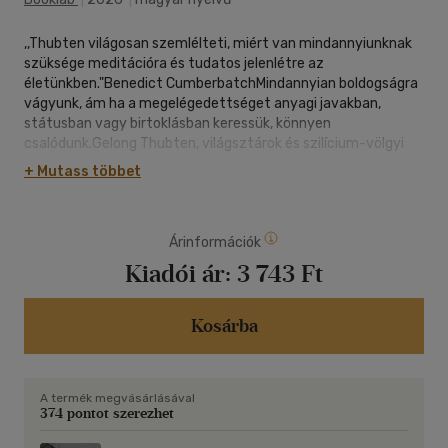
,,Thubten világosan szemlélteti, miért van mindannyiunknak
szüksége meditációra és tudatos jelenlétre az
életünkben."Benedict CumberbatchMindannyian boldogságra
vágyunk, ám ha a megelégedettséget anyagi javakban,
státusban vagy birtoklásban keressük, könnyen
csalódunk.Gelong Thubten, világsztárok és szilícium-völgyi
vezetők tanítója, megmutatja, hogyan lelhetünk békére és
+ Mutass többet
örömre a belső világunk felfedezésén keresztül. A meditáció
és a mindfulness nem pusztán stresszcsökkentő vagy
relaxációs technika, hanem a tartós, mély boldogság
Árinformációk
kulcsa.Nem kell elvonulnunk a hegyekbe: elég néhány tudatos
pillanat a mindennapokban, és egy nagyváros közepén is
Kiadói ár:
3 743 Ft
teljesen másképp élhetünk. A buddhista szerzetes és
meditációs oktató egyszerű, gyakorlatias tanításokon
keresztül vezet végig azon az úton, amely segít lelassítani,
Kosárba
újra kapcsolódni önmagunkhoz, és felfedezni a tartós örömöt
- ott, ahol mindig is volt: bennünk.
A termék megvásárlásával
374 pontot szerezhet