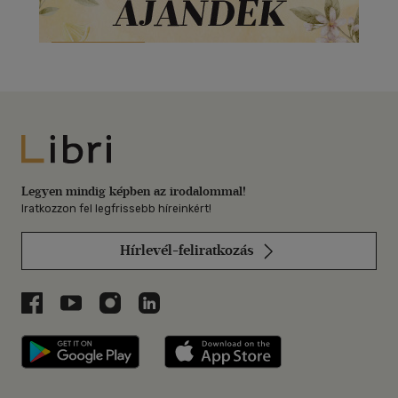
Libri
Legyen mindig képben az irodalommal!
Iratkozzon fel legfrissebb híreinkért!
Hírlevél-feliratkozás
Libri a Facebookon
Libri a Youtube-on
Libri az Instagramon
Libri a LinkedInen
Libri applikáció Szerezd meg: Google P
Libri applikáció 