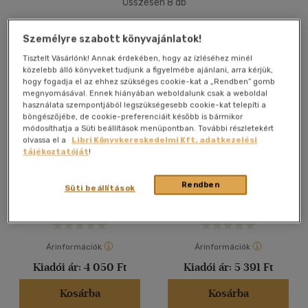
Összesen
8
db
40 db / oldal
Személyre szabott könyvajánlatok!
Tisztelt Vásárlónk! Annak érdekében, hogy az ízléséhez minél
közelebb álló könyveket tudjunk a figyelmébe ajánlani, arra kérjük,
Alkalmaz
hogy fogadja el az ehhez szükséges cookie-kat a „Rendben” gomb
megnyomásával. Ennek hiányában weboldalunk csak a weboldal
használata szempontjából legszükségesebb cookie-kat telepíti a
böngészőjébe, de cookie-preferenciáit később is bármikor
módosíthatja a Süti beállítások menüpontban. További részletekért
olvassa el a
Libri Könyvkereskedelmi Kft. adatkezelési
Pár-percek a világ körül
A hűség kódja
tájékoztatóját
!
Dr. Mihalec Gábor
Dr. Mihalec Gábor
Rendben
Süti beállítások
E-könyv
E-könyv
Árinformációk
Árinformációk
Kiadói ár:
4 050 Ft
Kiadói ár:
5 391 Ft
Kosárba
Kosárba