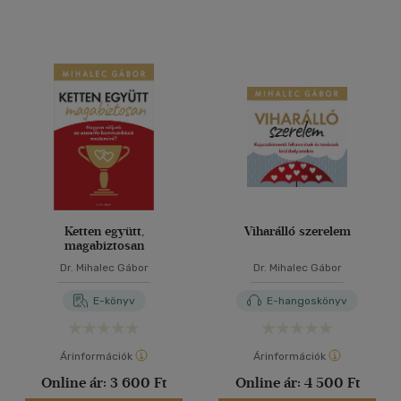
Ketten együtt,
Viharálló szerelem
magabiztosan
Dr. Mihalec Gábor
Dr. Mihalec Gábor
E-könyv
E-hangoskönyv
Árinformációk
Árinformációk
Online ár:
3 600 Ft
Online ár:
4 500 Ft