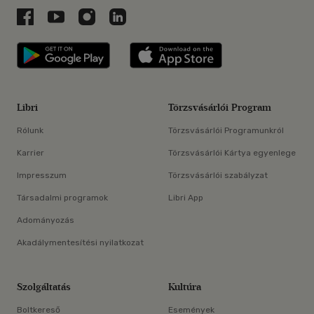
Libri a Facebookon
Libri a Youtube-on
Libri az Instagramon
Libri a LinkedInen
Libri applikáció Szerezd meg: Google P
Libri applikáció 
Libri
Törzsvásárlói Program
Rólunk
Törzsvásárlói Programunkról
Karrier
Törzsvásárlói Kártya egyenlege
Impresszum
Törzsvásárlói szabályzat
Társadalmi programok
Libri App
Adományozás
Akadálymentesítési nyilatkozat
Szolgáltatás
Kultúra
Boltkereső
Események