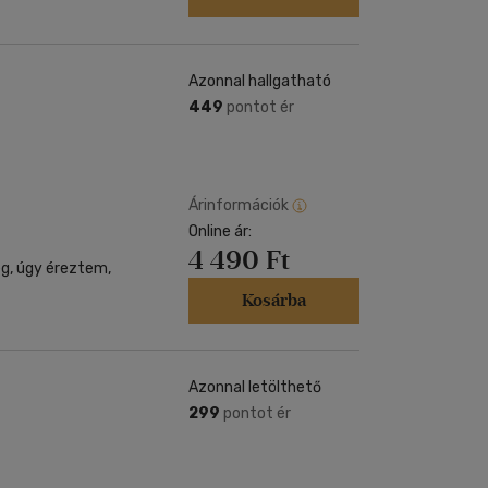
Azonnal hallgatható
449
pontot ér
Árinformációk
Online ár:
4 490 Ft
eg, úgy éreztem,
Kosárba
Azonnal letölthető
299
pontot ér