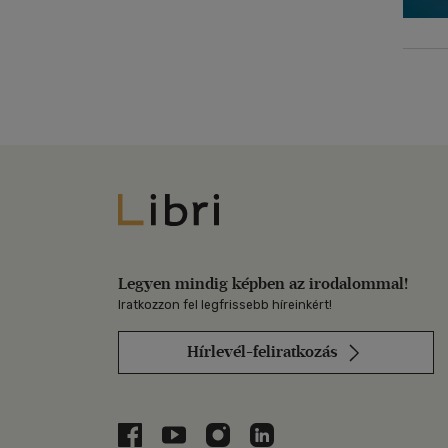
Libri
Legyen mindig képben az irodalommal!
Iratkozzon fel legfrissebb híreinkért!
Hírlevél-feliratkozás
Libri a Facebookon
Libri a Youtube-on
Libri az Instagramon
Libri a LinkedInen