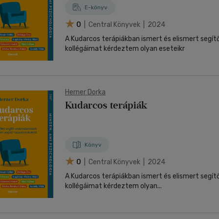
E-könyv
0
| Central Könyvek | 2024
A Kudarcos terápiákban ismert és elismert segí
kollégáimat kérdeztem olyan eseteikr
Herner Dorka
Kudarcos terápiák
Könyv
0
| Central Könyvek | 2024
A Kudarcos terápiákban ismert és elismert segí
kollégáimat kérdeztem olyan...