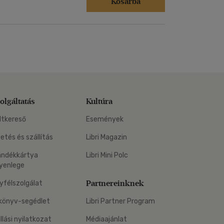
Kosárba
olgáltatás
Kultúra
ltkereső
Események
zetés és szállítás
Libri Magazin
ándékkártya
Libri Mini Polc
yenlege
Partnereinknek
yfélszolgálat
könyv-segédlet
Libri Partner Program
állási nyilatkozat
Médiaajánlat