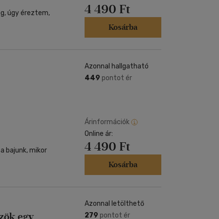
4 490 Ft
eg, úgy éreztem,
Kosárba
Azonnal hallgatható
449
pontot ér
Árinformációk
Online ár:
4 490 Ft
a bajunk, mikor
Kosárba
Azonnal letölthető
zök egy
279
pontot ér