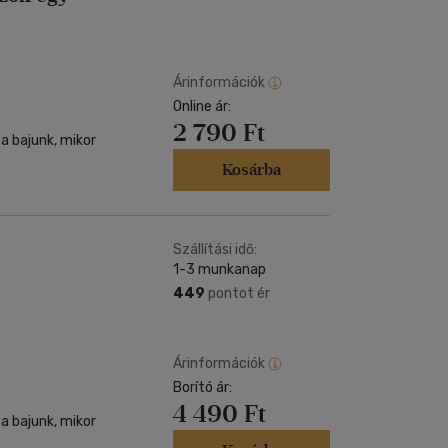
Árinformációk
Online ár:
2 790 Ft
a bajunk, mikor
Kosárba
Szállítási idő:
1-3 munkanap
449
pontot ér
Árinformációk
Borító ár:
4 490 Ft
a bajunk, mikor