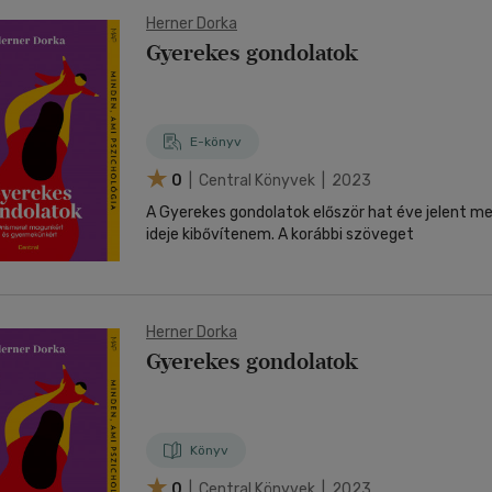
Herner Dorka
Gyerekes gondolatok
E-könyv
0
| Central Könyvek | 2023
A Gyerekes gondolatok először hat éve jelent m
ideje kibővítenem. A korábbi szöveget
Herner Dorka
Gyerekes gondolatok
Könyv
0
| Central Könyvek | 2023