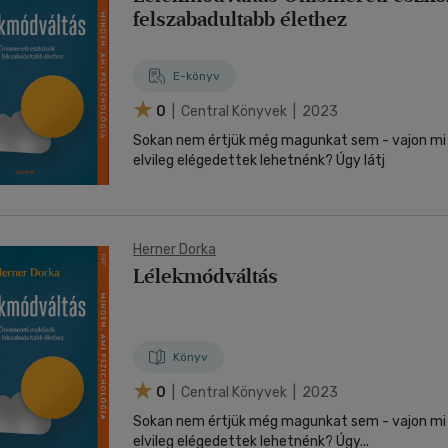
felszabadultabb élethez
E-könyv
0
| Central Könyvek | 2023
Sokan nem értjük még magunkat sem - vajon mi 
elvileg elégedettek lehetnénk? Úgy látj
Herner Dorka
Lélekmódváltás
Könyv
0
| Central Könyvek | 2023
Sokan nem értjük még magunkat sem - vajon mi 
elvileg elégedettek lehetnénk? Úgy...