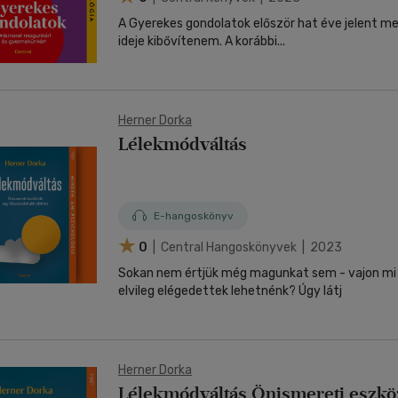
A Gyerekes gondolatok először hat éve jelent m
ideje kibővítenem. A korábbi...
Herner Dorka
Lélekmódváltás
E-hangoskönyv
0
| Central Hangoskönyvek | 2023
Sokan nem értjük még magunkat sem - vajon mi 
elvileg elégedettek lehetnénk? Úgy látj
Herner Dorka
Lélekmódváltás Önismereti eszkö