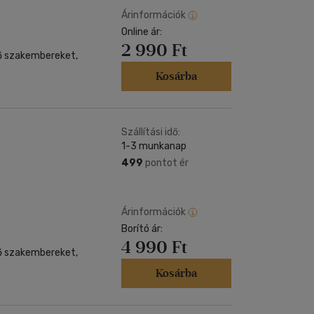
Árinformációk
Online ár:
2 990 Ft
tő szakembereket,
Kosárba
Szállítási idő:
1-3 munkanap
499
pontot ér
Árinformációk
Borító ár:
4 990 Ft
tő szakembereket,
Kosárba