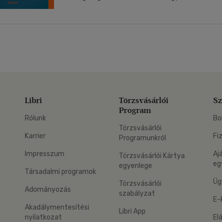
Libri
Törzsvásárlói
Sz
Program
Rólunk
Bo
Törzsvásárlói
Karrier
Fi
Programunkról
Impresszum
Aj
Törzsvásárlói Kártya
eg
egyenlege
Társadalmi programok
Üg
Törzsvásárlói
Adományozás
szabályzat
E-
Akadálymentesítési
Libri App
nyilatkozat
El