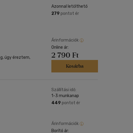
Azonnal letölthető
279
pontot ér
Árinformációk
Online ár:
2 790 Ft
eg, úgy éreztem,
Kosárba
Szállítási idő:
1-3 munkanap
449
pontot ér
Árinformációk
Borító ár: