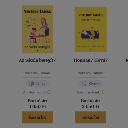
k
Az iskola betegít?
Honnan? Hová?
Vekerdy Tamás
Vekerdy Tamás
Könyv
Könyv
Árinformációk
Árinformációk
Borító ár:
Borító ár:
3 650 Ft
3 650 Ft
Kosárba
Kosárba