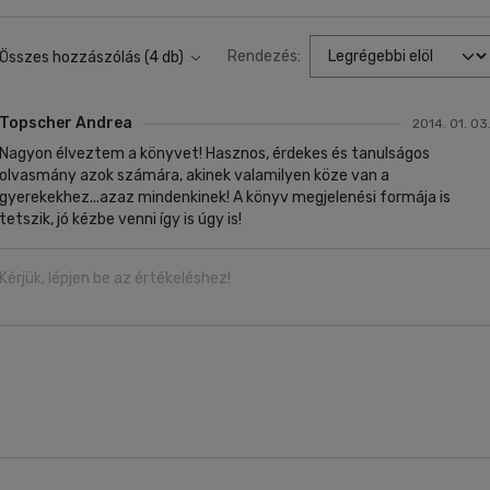
Rendezés:
Összes hozzászólás (4 db)
Topscher Andrea
2014. 01. 03
Nagyon élveztem a könyvet! Hasznos, érdekes és tanulságos
olvasmány azok számára, akinek valamilyen köze van a
gyerekekhez...azaz mindenkinek! A könyv megjelenési formája is
tetszik, jó kézbe venni így is úgy is!
Kérjük, lépjen be az értékeléshez!