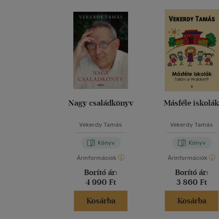
Nagy családkönyv
Másféle iskolá
Vekerdy Tamás
Vekerdy Tamás
Könyv
Könyv
Árinformációk
Árinformációk
Borító ár:
Borító ár:
4 990 Ft
3 860 Ft
Kosárba
Kosárba