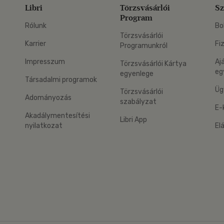
Libri
Törzsvásárlói
Sz
Program
Rólunk
Bo
Törzsvásárlói
Karrier
Fi
Programunkról
Impresszum
Aj
Törzsvásárlói Kártya
eg
egyenlege
Társadalmi programok
Üg
Törzsvásárlói
Adományozás
szabályzat
E-
Akadálymentesítési
Libri App
nyilatkozat
El
eg: Google Play
 applikáció Letölthető az App Store-ból