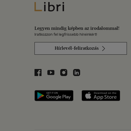
Libri
Legyen mindig képben az irodalommal!
Iratkozzon fel legfrissebb híreinkért!
Hírlevél-feliratkozás
Libri a Facebookon
Libri a Youtube-on
Libri az Instagramon
Libri a LinkedInen
Libri applikáció Szerezd m
Libri