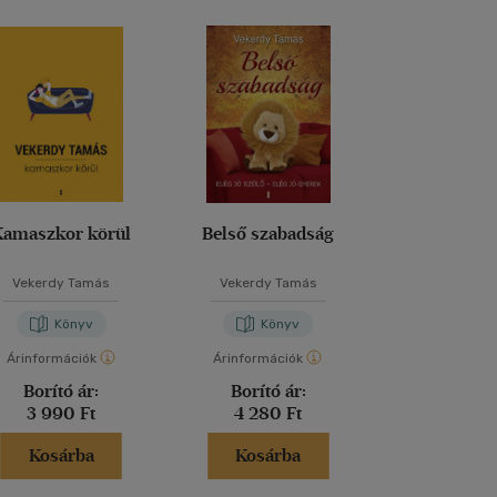
Kamaszkor körül
Belső szabadság
Sorsdöntő tal
Vekerdy Tamás
Vekerdy Tamás
F. Várkonyi Zsuz
Tóth Noémi
-
Pop
Ranschburg Jen
Könyv
Könyv
Kön
Tamás
Árinformációk
Árinformációk
Árinformáci
Borító ár:
Borító ár:
Borító 
3 990 Ft
4 280 Ft
2 690 
Kosárba
Kosárba
Kosár