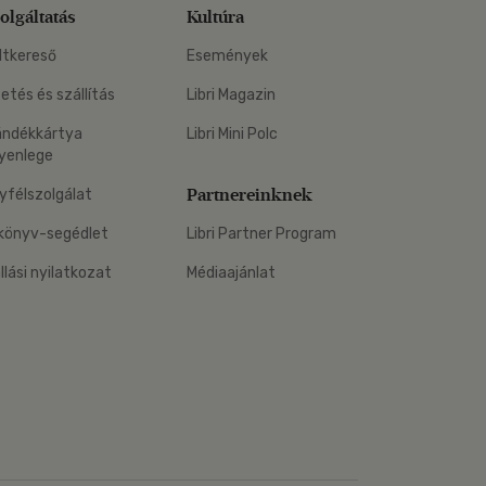
olgáltatás
Kultúra
ltkereső
Események
zetés és szállítás
Libri Magazin
ándékkártya
Libri Mini Polc
yenlege
Partnereinknek
yfélszolgálat
könyv-segédlet
Libri Partner Program
állási nyilatkozat
Médiaajánlat