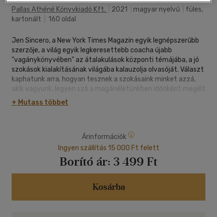
Pallas Athéné Könyvkiadó Kft.
|
2021
|
magyar nyelvű
|
füles,
kartonált
|
160 oldal
Jen Sincero, a New York Times Magazin egyik legnépszerűbb
szerzője, a világ egyik legkeresettebb coacha újabb
"vagánykönyvében" az átalakulások központi témájába, a jó
szokások kialakításának világába kalauzolja olvasóját. Választ
kaphatunk arra, hogyan tesznek a szokásaink minket azzá,
akik vagyunk, legyen szó a magánéletünkben időnként megélt
gyenge pillanatokról, vagy azon határozott
+ Mutass többet
kinyilatkoztatásainkról, amelyeket a közösségi médiában
harsányan vallunk - ám kevésbé kitartóan követünk.
Árinformációk
A könyvben inspiráló történeteket olvashatunk olyan
emberekről, akiknek már sikerült megerősíteniük fegyelmük
Ingyen szállítás 15 000 Ft felett
gerincét. Új perspektívát ismerhetünk meg azzal
Borító ár:
3 499 Ft
kapcsolatban, miként trenírozhatjuk az agyunkat arra, hogy
önmagunk legjobb verziója legyünk. A szerző ennek
megvalósításához egy 21 napos, lépésről lépésre szóló
Kosárba
útmutatót is kínál, amelyet ha követünk, elhagyhatjuk azon
szokásainkat, amelyek már nem szolgálják a céljainkat, és
hozzásegít bennünket ahhoz, hogy újakat alakítsunk ki. A