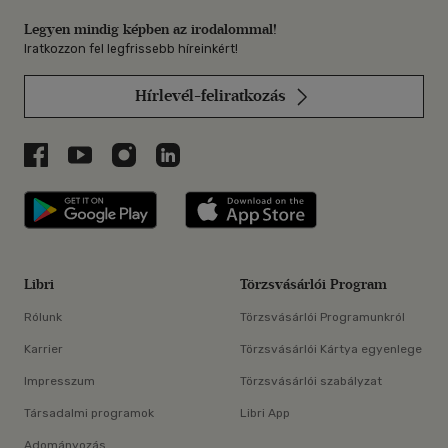
Legyen mindig képben az irodalommal!
Iratkozzon fel legfrissebb híreinkért!
Hírlevél-feliratkozás
Libri a Facebookon
Libri a Youtube-on
Libri az Instagramon
Libri a LinkedInen
Libri applikáció Szerezd meg: Google P
Libri applikáció 
Libri
Törzsvásárlói Program
Rólunk
Törzsvásárlói Programunkról
Karrier
Törzsvásárlói Kártya egyenlege
Impresszum
Törzsvásárlói szabályzat
Társadalmi programok
Libri App
Adományozás