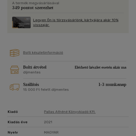
A termék megvásárlásával
szokásokat tehát nem lehetetlen újraalkotni - hangsúlyozza
349 pontot szerezhet
Jen Sincero. Egészséges határokkal, a vágyaink ismeretével
és a továbblépéshez szükséges elengedésekkel, továbbá egy
Legyen Ön is törzsvásárlónk, kártyájára akár 10%
könnyen megvalósítható cselekvési tervvel minden új célt
visszajár.
örömteli szokássá formálhatunk.
Bolti készletinformáció
Bolti átvétel
Elérhető készlet esetén akár ma
díjmentes
Szállítás
1-3 munkanap
15 000 Ft felett díjmentes
Kiadó
Pallas Athéné Könyvkiadó Kft.
Kiadás éve
2021
Nyelv
MAGYAR