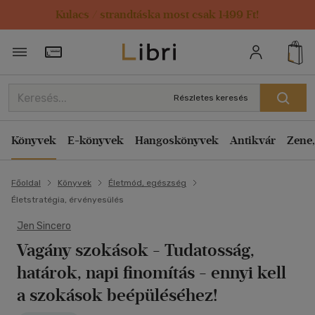
Kulacs / strandtáska most csak 1499 Ft!
Törzsvásárlói Kártya adatai
Részletes keresés
Könyvek
E-könyvek
Hangoskönyvek
Antikvár
Zene,
Főoldal
Könyvek
Életmód, egészség
Életstratégia, érvényesülés
Jen Sincero
Vagány szokások
- Tudatosság,
határok, napi finomítás - ennyi kell
a szokások beépüléséhez!