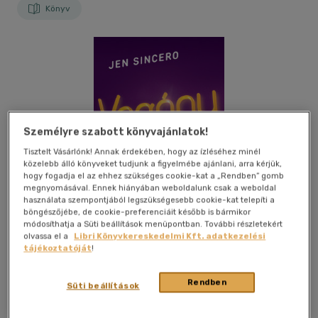
Könyv
Személyre szabott könyvajánlatok!
Tisztelt Vásárlónk! Annak érdekében, hogy az ízléséhez minél
közelebb álló könyveket tudjunk a figyelmébe ajánlani, arra kérjük,
hogy fogadja el az ehhez szükséges cookie-kat a „Rendben” gomb
megnyomásával. Ennek hiányában weboldalunk csak a weboldal
használata szempontjából legszükségesebb cookie-kat telepíti a
böngészőjébe, de cookie-preferenciáit később is bármikor
módosíthatja a Süti beállítások menüpontban. További részletekért
olvassa el a
Libri Könyvkereskedelmi Kft. adatkezelési
tájékoztatóját
!
Kívánságlistához adom
Megosztom
Rendben
Süti beállítások