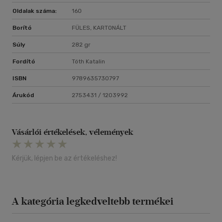
Oldalak száma:
160
Borító
FÜLES, KARTONÁLT
Súly
282 gr
Fordító
Tóth Katalin
ISBN
9789635730797
Árukód
2753431 / 1203992
Vásárlói értékelések, vélemények
Kérjük, lépjen be az értékeléshez!
A kategória legkedveltebb termékei