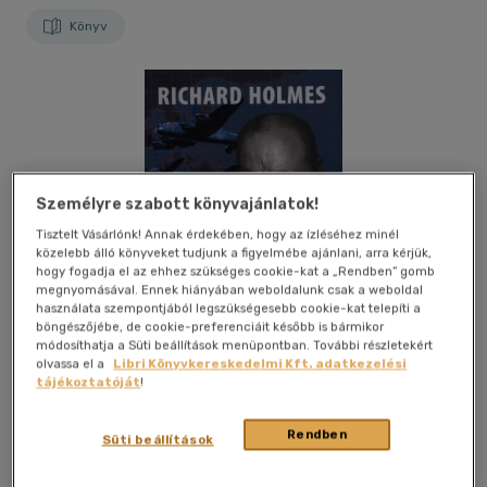
Könyv
Személyre szabott könyvajánlatok!
Tisztelt Vásárlónk! Annak érdekében, hogy az ízléséhez minél
közelebb álló könyveket tudjunk a figyelmébe ajánlani, arra kérjük,
hogy fogadja el az ehhez szükséges cookie-kat a „Rendben” gomb
megnyomásával. Ennek hiányában weboldalunk csak a weboldal
használata szempontjából legszükségesebb cookie-kat telepíti a
böngészőjébe, de cookie-preferenciáit később is bármikor
módosíthatja a Süti beállítások menüpontban. További részletekért
olvassa el a
Libri Könyvkereskedelmi Kft. adatkezelési
tájékoztatóját
!
Rendben
Süti beállítások
Kívánságlistához adom
Megosztom