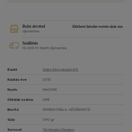
többek között az ott dolgozó és gyakorlatilag ott élő
emberek új, első kézből kapott beszámolóiból merítve vázolja
fel a bunker történetét és az ott lakók életét.
Bolti átvétel
Elérhető készlet esetén akár ma
díjmentes
Szállítás
15 000 Ft felett díjmentes
Kiadó
Gabo Könyvkiadó Kft.
Kiadás éve
2010
Nyelv
MAGYAR
Oldalak száma:
288
Borító
KEMÉNYTÁBLA, VÉDŐBORÍTÓ
Súly
590 gr
Sorozat
Történelmi Regény