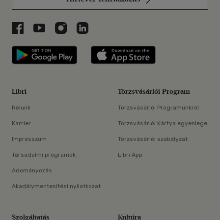
Libri a Facebookon
Libri a Youtube-on
Libri az Instagramon
Libri a LinkedInen
Libri applikáció Szerezd meg: Google P
Libri applikáció 
Libri
Törzsvásárlói Program
Rólunk
Törzsvásárlói Programunkról
Karrier
Törzsvásárlói Kártya egyenlege
Impresszum
Törzsvásárlói szabályzat
Társadalmi programok
Libri App
Adományozás
Akadálymentesítési nyilatkozat
Szolgáltatás
Kultúra