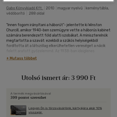
Gabo Könyvkiadó Kft.
|
2010
|
magyar nyelvű
|
keménytábla,
védőborító
|
288 oldal
"Innen fogom irányítani a háborút"- jelentette ki Winston
Churcill, amikor 1940-ben szemügyre vette a háborús kabinet
számára berendezett föld alatti szobákat. A miniszterelnök
megtartotta a szavát: ezekből a szűkös helyiségekből
fordította át a látszólag elkerülhetetlen vereséget a nácik
felett aratott győzelemmé. Az 1938-ban ideiglenes
óvóhelyként létesített titkos szobák London szívében
+ Mutass többet
második otthonná váltak Churcill, a katonai vezérkar nagy
része, valamint a polgári kiszolgáló személyzet számára,
akiknek munkáját máig sem övezi méltó elismerés. A
Utolsó ismert ár:
3 990 Ft
térképszobából- ahonnan a három fegyvernem tisztjei a
seregek és a konvojok műveleteit tervezték – a
tanácsteremig a három fő párt politikai vezetői és a legfőbb
katonai stratégák az ellenség következő lépéseit fürkészték,
A termék megvásárlásával
399 pontot szerezhet
és megtervezték a túlélés lehetőségeit. A főhadiszállás lakói
a nap huszonnégy órájában teljes titoktartás mellett
dolgoztak és lassanként győzelemhez segítették Nagy-
Legyen Ön is törzsvásárlónk, kártyájára akár 10%
visszajár.
Britanniát. Holmes elképesztő mennyiségű eredeti anyagból,