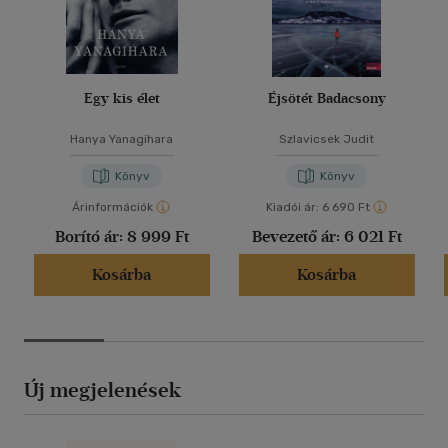
Egy kis élet
Éjsötét Badacsony
Hanya Yanagihara
Szlavicsek Judit
Könyv
Könyv
Árinformációk
Kiadói ár:
6 690 Ft
Borító ár:
8 999 Ft
Bevezető ár:
6 021 Ft
Kosárba
Kosárba
Új megjelenések