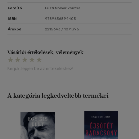
Fordító
Füsti Molnár Zsuzsa
ISBN
9789636894405
Árukód
2215643 / 1071395
Vásárlói értékelések, vélemények
Kérjük, lépjen be az értékeléshez!
A kategória legkedveltebb termékei