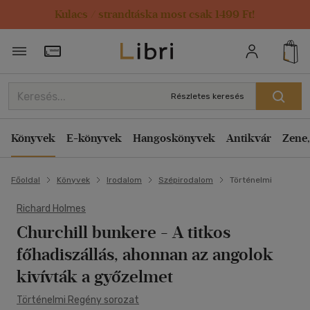
Kulacs / strandtáska most csak 1499 Ft!
Törzsvásárlói Kártya adatai
Részletes keresés
Könyvek
E-könyvek
Hangoskönyvek
Antikvár
Zene,
Főoldal
Könyvek
Irodalom
Szépirodalom
Történelmi
Richard Holmes
Churchill bunkere
- A titkos
főhadiszállás, ahonnan az angolok
kivívták a győzelmet
Történelmi Regény sorozat