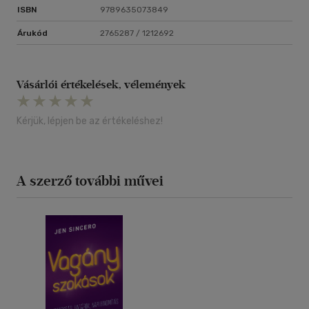
ISBN
9789635073849
Árukód
2765287 / 1212692
Vásárlói értékelések, vélemények
Kérjük, lépjen be az értékeléshez!
A szerző további művei