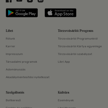
Libri applikáció Szerezd meg: Google P
Libri applikáció 
Libri
Törzsvásárlói Program
Rólunk
Törzsvásárlói Programunkról
Karrier
Törzsvásárlói Kártya egyenlege
Impresszum
Törzsvásárlói szabályzat
Társadalmi programok
Libri App
Adományozás
Akadálymentesítési nyilatkozat
Szolgáltatás
Kultúra
Boltkereső
Események