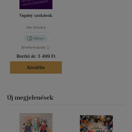
Vagány szokások
Jen Sincero
Könyv
Árinformációk
Borító ár:
3 499 Ft
Kosárba
Új megjelenések