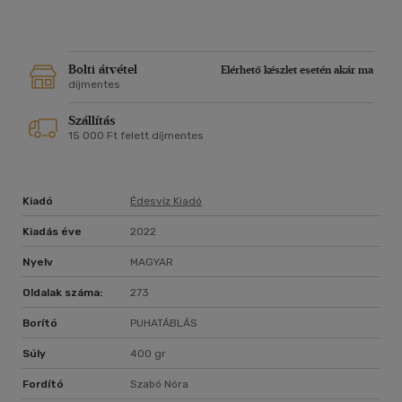
beazonosítani és megváltoztatni önszabotáló
viselkedésmintázataidat, melyek megakadályoznak abban,
hogy elérd, amit szeretnél;
megteremteni azt az életet, melyet egyszerűen imádsz,
Bolti átvétel
Elérhető készlet esetén akár ma
MOST, azonnal;
díjmentes
pénzt keresni, de még mennyit!
Szállítás
15 000 Ft felett díjmentes
A Vagány vagy! végére érve megérted, hogyan szeretheted
meg mindazt, amin nem tudsz változtatni, hogyan
változtathatod meg azt, amit nem szeretsz, és miként
használhatod az Erőt arra, hogy tényleg nagyszerűvé válj.
Kiadó
Édesvíz Kiadó
Jen Sincero a New York Times bestsellerszerzője, rocksztár
Kiadás éve
2022
lelkületű szónok és coach, számtalan ember magánéletét és
Nyelv
MAGYAR
karrierútját segített megváltoztatni hírlevelek,
szemináriumok, nyilvános szereplések és könyvek által.
Oldalak száma:
273
További információért iratkozz fel hírleveleire a
jensincero.com-on.
Borító
PUHATÁBLÁS
Súly
400 gr
Fordító
Szabó Nóra