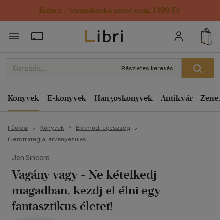
Kulacs / strandtáska most csak 1499 Ft!
Törzsvásárlói Kártya adatai
Részletes keresés
Könyvek
E-könyvek
Hangoskönyvek
Antikvár
Zene,
Főoldal
Könyvek
Életmód, egészség
Életstratégia, érvényesülés
Jen Sincero
Vagány vagy
- Ne kételkedj
magadban, kezdj el élni egy
fantasztikus életet!