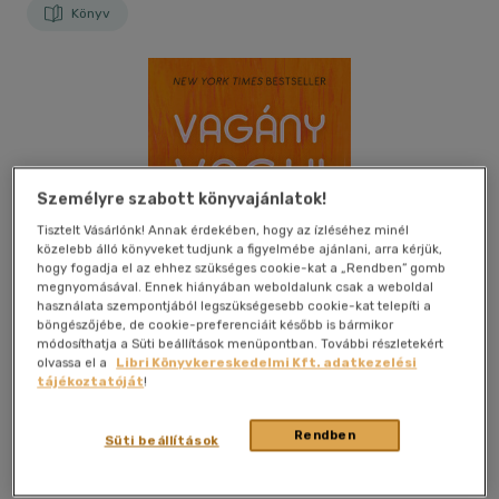
Könyv
Személyre szabott könyvajánlatok!
Tisztelt Vásárlónk! Annak érdekében, hogy az ízléséhez minél
közelebb álló könyveket tudjunk a figyelmébe ajánlani, arra kérjük,
hogy fogadja el az ehhez szükséges cookie-kat a „Rendben” gomb
megnyomásával. Ennek hiányában weboldalunk csak a weboldal
használata szempontjából legszükségesebb cookie-kat telepíti a
böngészőjébe, de cookie-preferenciáit később is bármikor
módosíthatja a Süti beállítások menüpontban. További részletekért
olvassa el a
Libri Könyvkereskedelmi Kft. adatkezelési
tájékoztatóját
!
Rendben
Kívánságlistához adom
Megosztom
Süti beállítások