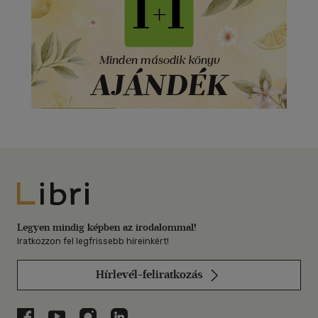
Libri
Legyen mindig képben az irodalommal!
Iratkozzon fel legfrissebb híreinkért!
Hírlevél-feliratkozás
Libri a Facebookon
Libri a Youtube-on
Libri az Instagramon
Libri a LinkedInen