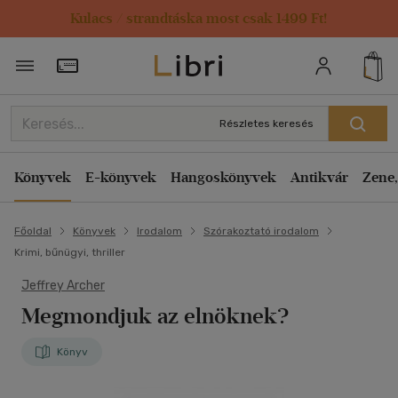
Kulacs / strandtáska most csak 1499 Ft!
Törzsvásárlói Kártya adatai
Részletes keresés
Könyvek
E-könyvek
Hangoskönyvek
Antikvár
Zene,
Főoldal
Könyvek
Irodalom
Szórakoztató irodalom
Krimi, bűnügyi, thriller
Jeffrey Archer
Megmondjuk az elnöknek?
Könyv