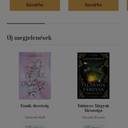
Kosárba
Kosárba
Új megjelenések
Fonák dicsőség
Talányos Tárgyak
Társasága
Tahereh Mafi
Gareth Brown
Könyv
Könyv