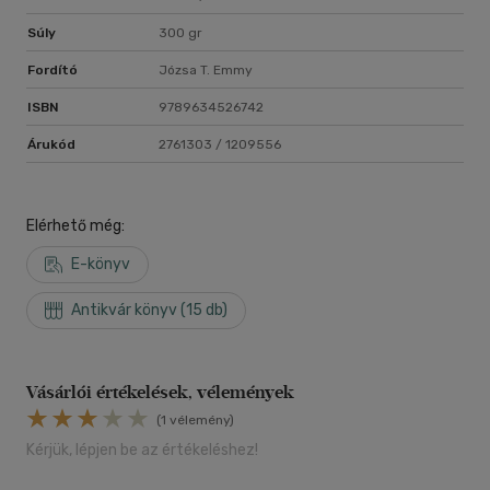
Súly
300 gr
Fordító
Józsa T. Emmy
ISBN
9789634526742
Árukód
2761303 / 1209556
Elérhető még:
E-könyv
Antikvár könyv (15 db)
Vásárlói értékelések, vélemények
(1 vélemény)
Kérjük, lépjen be az értékeléshez!