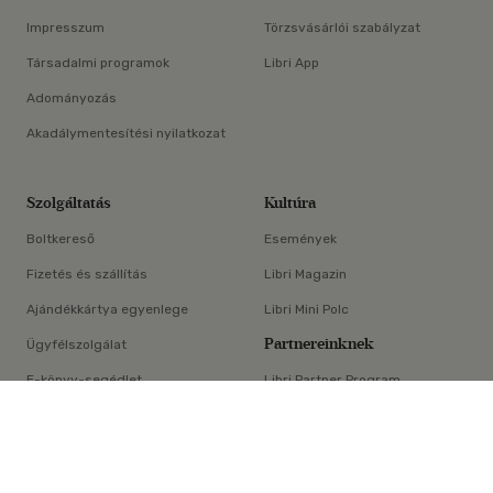
Impresszum
Törzsvásárlói szabályzat
Társadalmi programok
Libri App
Adományozás
Akadálymentesítési nyilatkozat
Szolgáltatás
Kultúra
Boltkereső
Események
Fizetés és szállítás
Libri Magazin
Ajándékkártya egyenlege
Libri Mini Polc
Partnereinknek
Ügyfélszolgálat
E-könyv-segédlet
Libri Partner Program
×
Elállási nyilatkozat
Médiaajánlat