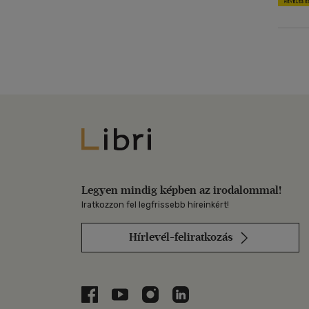
Libri
Legyen mindig képben az irodalommal!
Iratkozzon fel legfrissebb híreinkért!
Hírlevél-feliratkozás
Libri a Facebookon
Libri a Youtube-on
Libri az Instagramon
Libri a LinkedInen