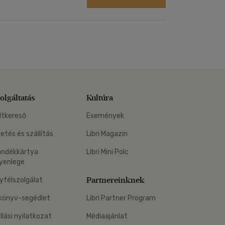
olgáltatás
Kultúra
ltkereső
Események
zetés és szállítás
Libri Magazin
ándékkártya
Libri Mini Polc
yenlege
Partnereinknek
yfélszolgálat
könyv-segédlet
Libri Partner Program
állási nyilatkozat
Médiaajánlat