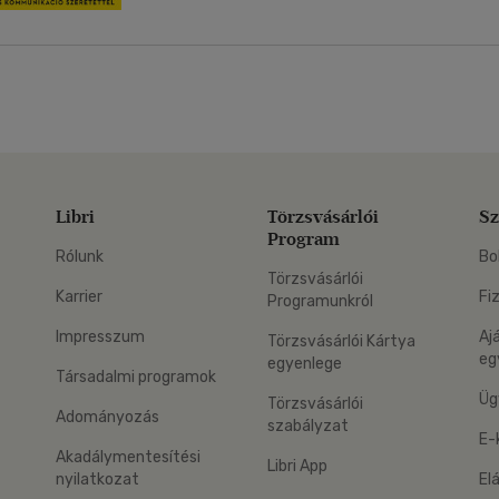
Libri
Törzsvásárlói
Sz
Program
Rólunk
Bo
Törzsvásárlói
Karrier
Fi
Programunkról
Impresszum
Aj
Törzsvásárlói Kártya
eg
egyenlege
Társadalmi programok
Üg
Törzsvásárlói
Adományozás
szabályzat
E-
Akadálymentesítési
Libri App
nyilatkozat
El