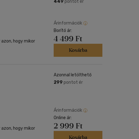
Kártya
449
pontot ér
Vallás, mitológia
m
Képeslap
és Természet
yv
Naptár
Árinformációk
k
Borító ár:
Papír, írószer
4 499 Ft
ok
r azon, hogy mikor
Kosárba
Azonnal letölthető
299
pontot ér
Árinformációk
Online ár:
2 999 Ft
r azon, hogy mikor
Kosárba